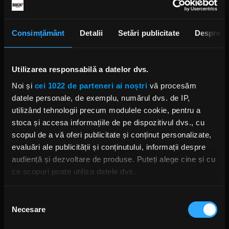
Rock Around the Weekend | 6 – 8
MAI 2022
Consimțământ
Detalii
Setări publicitate
Despre
VINERI, 6 MAI 2022
Utilizarea responsabilă a datelor dvs.
Noi și
cei 1022 de parteneri ai noștri
vă procesăm
Rock Around the Weekend | 29
datele personale, de exemplu, numărul dvs. de IP,
APRILIE – 1 MAI 2022
utilizând tehnologii precum modulele cookie, pentru a
VINERI, 29 APRILIE 2022
stoca și accesa informațiile de pe dispozitivul dvs., cu
scopul de a vă oferi publicitate și conținut personalizate,
evaluări ale publicității și conținutului, informații despre
audiență și dezvoltare de produse. Puteți alege cine și cu
Rock Around the Weekend | 15 - 17
ce scopuri poate utiliza datele dvs.
Aprilie 2022
VINERI, 15 APRILIE 2022
Dacă ne permiteți, am dori, de asemenea:
Selecția
Necesare
Să colectăm informațiile cu privire la locația dvs.
consimțământului
geografică cu o exactitate de până la câțiva metri