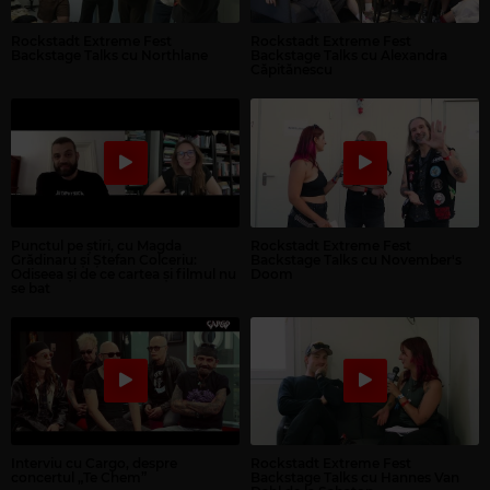
Rockstadt Extreme Fest
Rockstadt Extreme Fest
Backstage Talks cu Northlane
Backstage Talks cu Alexandra
Căpitănescu
Punctul pe știri, cu Magda
Rockstadt Extreme Fest
Grădinaru și Ștefan Colceriu:
Backstage Talks cu November's
Odiseea și de ce cartea și filmul nu
Doom
se bat
Interviu cu Cargo, despre
Rockstadt Extreme Fest
concertul „Te Chem”
Backstage Talks cu Hannes Van