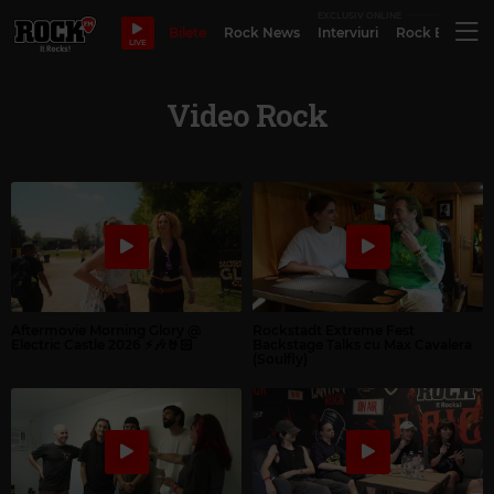
EXCLUSIV ONLINE
Bilete
Rock News
Interviuri
Rock Evergre
LIVE
Video Rock
Aftermovie Morning Glory @
Rockstadt Extreme Fest
Electric Castle 2026 ⚡️🎶🤘🏻
Backstage Talks cu Max Cavalera
(Soulfly)