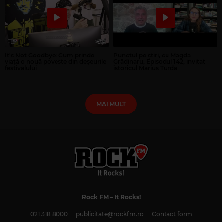
It's Not Goodbye: Cum prinde
Punctul pe știri, cu Magda
viață o nouă poveste din deșeurile
Grădinaru, Episodul 142, invitat
festivalului
istoricul Marius Turda
MAI MULT
Rock FM
– It Rocks!
021 318 8000
publicitate@rockfm.ro
Contact form