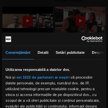
Dahl de la Sabaton
🎯 Punctul pe știri, cu Magda
Rockstadt Extreme Fest
Grădinaru, invitat Anatol Șalaru:
Backstage Talks cu Zakk Wylde
Drone și conserve rusești
Consimțământ
Detalii
Setări publicitate
Despre
Utilizarea responsabilă a datelor dvs.
Noi și
cei 1022 de parteneri ai noștri
vă procesăm
datele personale, de exemplu, numărul dvs. de IP,
🎯 Punctul pe știri, cu Magda
🎯 Punctul pe știri, cu Magda
Grădinaru, invitată Raluca Prună:
Grădinaru, invitat Șerban
utilizând tehnologii precum modulele cookie, pentru a
Cum rămâne cu Justiția
Pavelescu
stoca și accesa informațiile de pe dispozitivul dvs., cu
scopul de a vă oferi publicitate și conținut personalizate,
evaluări ale publicității și conținutului, informații despre