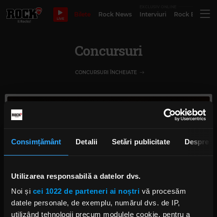
EXCLUSIV ONLINE
Bilete
Rock News
Interviuri
Rock Evergre
LIVE
Concursuri
CONCURSURI ÎNCHEIATE
Consimțământ
Detalii
Setări publicitate
Despre
Utilizarea responsabilă a datelor dvs.
Noi și
cei 1022 de parteneri ai noștri
vă procesăm
datele personale, de exemplu, numărul dvs. de IP,
utilizând tehnologii precum modulele cookie, pentru a