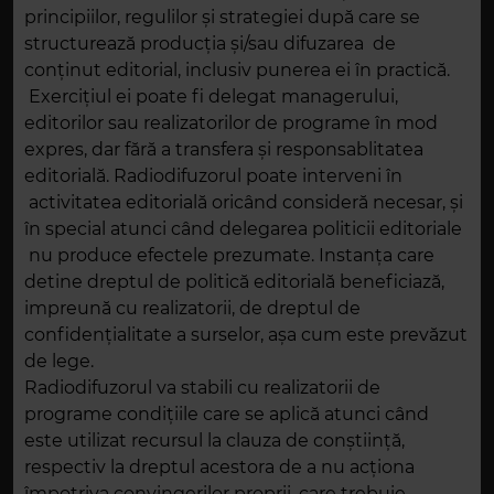
principiilor, regulilor și strategiei după care se
structurează producția și/sau difuzarea de
conținut editorial, inclusiv punerea ei în practică.
Exercițiul ei poate fi delegat managerului,
editorilor sau realizatorilor de programe în mod
expres, dar fără a transfera și responsablitatea
editorială. Radiodifuzorul poate interveni în
activitatea editorială oricând consideră necesar, și
în special atunci când delegarea politicii editoriale
nu produce efectele prezumate. Instanța care
detine dreptul de politică editorială beneficiază,
impreună cu realizatorii, de dreptul de
confidențialitate a surselor, așa cum este prevăzut
de lege.
Radiodifuzorul va stabili cu realizatorii de
programe condițiile care se aplică atunci când
este utilizat recursul la clauza de conștiință,
respectiv la dreptul acestora de a nu acționa
împotriva convingerilor proprii, care trebuie