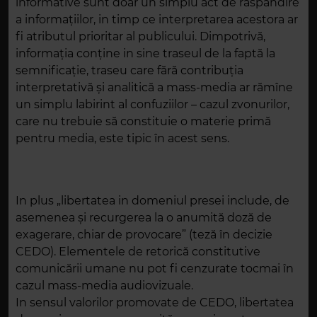
informative sunt doar un simplu act de răspândire
a informaţiilor, in timp ce interpretarea acestora ar
fi atributul prioritar al publicului. Dimpotrivă,
informaţia conţine in sine traseul de la faptă la
semnificaţie, traseu care fără contribuţia
interpretativă şi analitică a mass-media ar rămîne
un simplu labirint al confuziilor – cazul zvonurilor,
care nu trebuie să constituie o materie primă
pentru media, este tipic în acest sens.
In plus „libertatea in domeniul presei include, de
asemenea şi recurgerea la o anumită doză de
exagerare, chiar de provocare” (teză în decizie
CEDO). Elementele de retorică constitutive
comunicării umane nu pot fi cenzurate tocmai în
cazul mass-media audiovizuale.
In sensul valorilor promovate de CEDO, libertatea