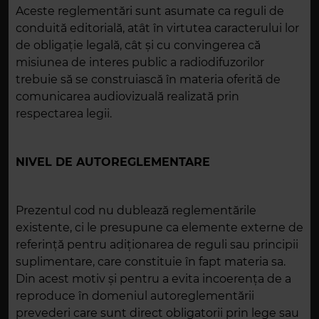
Aceste reglementări sunt asumate ca reguli de
conduită editorială, atât în virtutea caracterului lor
de obligaţie legală, cât şi cu convingerea că
misiunea de interes public a radiodifuzorilor
trebuie să se construiască în materia oferită de
comunicarea audiovizuală realizată prin
respectarea legii.
NIVEL DE AUTOREGLEMENTARE
Prezentul cod nu dublează reglementările
existente, ci le presupune ca elemente externe de
referință pentru adiționarea de reguli sau principii
suplimentare, care constituie în fapt materia sa.
Din acest motiv și pentru a evita incoerența de a
reproduce în domeniul autoreglementării
prevederi care sunt direct obligatorii prin lege sau