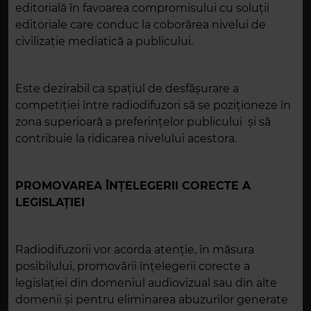
editorială în favoarea compromisului cu soluții
editoriale care conduc la coborârea nivelui de
civilizație mediatică a publicului.
Este dezirabil ca spațiul de desfășurare a
competiției între radiodifuzori să se poziționeze în
zona superioară a preferințelor publicului şi să
contribuie la ridicarea nivelului acestora.
PROMOVAREA ÎNȚELEGERII CORECTE A
LEGISLAȚIEI
Radiodifuzorii vor acorda atenție, în măsura
posibilului, promovării înțelegerii corecte a
legislației din domeniul audiovizual sau din alte
domenii și pentru eliminarea abuzurilor generate