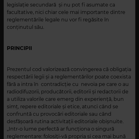
legislaţie secundară şi nu pot fi asumate ca
facultative, nici chiar cele mai importante dintre
reglementările legale nu vor fi regăsite în
conţinutul său.
PRINCIPII
Prezentul cod valorizează convingerea că obligaţia
respectării legii şi a reglementărilor poate coexista
fără a intra în contradicţie cu nevoia pe care o au
radiodifuzorii, producătorii, editorii şi redactorii de
a utiliza valorile care emerg din experienţă, bun
simţ, repere editoriale şi etice, atunci când se
confruntă cu provocări editoriale sau când
desfăşoară rutina activitaţii editoriale obişnuite.
„Intr-o lume perfectă ar funcţiona o singură
reglementare: folosiţi-vă propria si cea mai bună