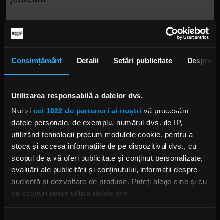
Realizatorii vor fi imparţiali din punct de vedere
politic în realizarea programelor, fără a fi însă opriți
de la a avea convingeri politice proprii.
Consimțământ
Detalii
Setări publicitate
Despre
Continutul editorial va acorda importantă
Utilizarea responsabilă a datelor dvs.
problemelor reale ale societăţii și nu va crea false
Noi și
cei 1022 de parteneri ai noștri
vă procesăm
probleme sau nu va obtura atenția publicului cu
datele personale, de exemplu, numărul dvs. de IP,
probleme minore.
utilizând tehnologii precum modulele cookie, pentru a
stoca și accesa informațiile de pe dispozitivul dvs., cu
scopul de a vă oferi publicitate și conținut personalizate,
Totodată se va avea în vedere adresarea pe un
evaluări ale publicității și conținutului, informații despre
public țintă, care poate fi diferențiat pe capacitate
audiență și dezvoltare de produse. Puteți alege cine și cu
de inţelegere, informare și preferinţe şi nu numai
ce scopuri poate utiliza datele dvs.
în funcție de capacitatea de a răspunde la
mesajele comerciale, ci şi în paralel cu aceasta. Nu
Dacă ne permiteți, am dori, de asemenea:
se va crea confuzie intre cele două planuri,