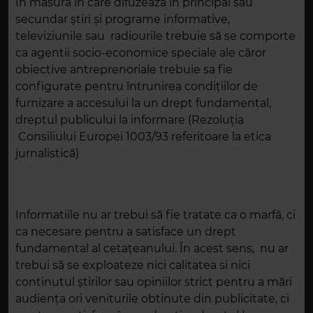
In măsura în care difuzează în principal sau
secundar ştiri şi programe informative,
televiziunile sau radiourile trebuie să se comporte
ca agentii socio-economice speciale ale căror
obiective antreprenoriale trebuie sa fie
configurate pentru întrunirea condiţiilor de
furnizare a accesului la un drept fundamental,
dreptul publicului la informare (Rezoluţia
Consiliului Europei 1003/93 referitoare la etica
jurnalistică)
Informatiile nu ar trebui să fie tratate ca o marfă, ci
ca necesare pentru a satisface un drept
fundamental al cetațeanului. În acest sens, nu ar
trebui să se exploateze nici calitatea si nici
continutul știrilor sau opiniilor strict pentru a mări
audienţa ori veniturile obtinute din publicitate, ci