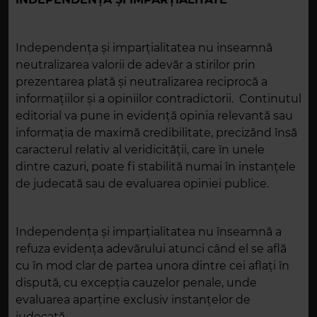
Independenţa şi imparţialitatea nu inseamnă
neutralizarea valorii de adevăr a stirilor prin
prezentarea plată și neutralizarea reciprocă a
informațiilor și a opiniilor contradictorii. Continutul
editorial va pune in evidență opinia relevantă sau
informația de maximă credibilitate, precizănd însă
caracterul relativ al veridicității, care în unele
dintre cazuri, poate fi stabilită numai în instanţele
de judecată sau de evaluarea opiniei publice.
Independenţa şi imparţialitatea nu înseamnă a
refuza evidenţa adevărului atunci când el se află
cu în mod clar de partea unora dintre cei aflaţi în
dispută, cu excepţia cauzelor penale, unde
evaluarea aparţine exclusiv instanţelor de
judecată.