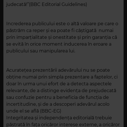
judecată!”(BBC Editorial Guidelines)
Increderea publicului este o altă valoare pe care o
păstrăm ca reper şi ea poate fi câştigată numai
prin imparţialitate şi onestitate şi prin garanţia că
se evită în orice moment inducerea în eroare a
publicului sau manipularea lui.
Acurateţea prezentării adevărului nu se poate
obţine numai prin simpla prezentare a faptelor, ci
doar în urma unui efort de a detecta aspectele
relevante, de a distinge evidenţa de prejudecată
sau confuzie pentru a beneficia de funcţia de
incertitudine, şi de a descoperi adevărul acolo
unde el se află (BBC-EG)
Integritatea şi independenţa editorială trebuie
păstrată în fața oricăror interese externe, a oricăror