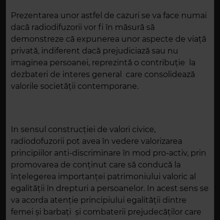
Prezentarea unor astfel de cazuri se va face numai
dacă radiodifuzorii vor fi în măsură să
demonstreze că expunerea unor aspecte de viaţă
privată, indiferent dacă prejudiciază sau nu
imaginea persoanei, reprezintă o contribuţie la
dezbateri de interes general care consolidează
valorile societăţii contemporane.
In sensul construcției de valori civice,
radiodofuzorii pot avea în vedere valorizarea
principiilor anti-discriminare în mod pro-activ, prin
promovarea de conținut care să conducă la
înțelegerea importanței patrimoniului valoric al
egalității în drepturi a persoanelor. In acest sens se
va acorda atenție principiului egalității dintre
femei și barbați și combaterii prejudecăților care