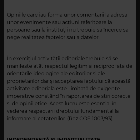
Opiniile care iau forma unor comentarii la adresa
unor evenimente sau acțiuni referitoare la
persoane sau la instituții nu trebuie sa încerce sa
nege realitatea faptelor sau a datelor.
În exerciţiul activităţii editoriale trebuie să se
manifeste atât respectul legitim şi reciproc faţa de
orientările ideologice ale editorilor si ale
proprietarilor dar şi acceptarea faptului că această
activitate editorială este limitată de exigente
imperative constând în raportarea de stiri corecte
si de opinii etice. Acest lucru este esential în
vederea respectarii dreptului fundamental la
informare al cetaţenilor. (Rez COE 1003/93)
INDEPENDENŢĂ ŞI IMPARŢIALITATE