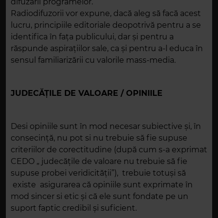
difuzării programelor.
Radiodifuzorii vor expune, dacă aleg să facă acest
lucru, principiile editoriale deopotrivă pentru a se
identifica în faţa publicului, dar şi pentru a
răspunde aspirațiilor sale, ca şi pentru a-l educa în
sensul familiarizării cu valorile mass-media.
JUDECĂŢILE DE VALOARE / OPINIILE
Desi opiniile sunt în mod necesar subiective şi, în
consecinţă, nu pot si nu trebuie să fie supuse
criteriilor de corectitudine (după cum s-a exprimat
CEDO „ judecăţile de valoare nu trebuie să fie
supuse probei veridicităţii”), trebuie totuşi să
existe asigurarea că opiniile sunt exprimate în
mod sincer si etic şi că ele sunt fondate pe un
suport faptic credibil şi suficient.