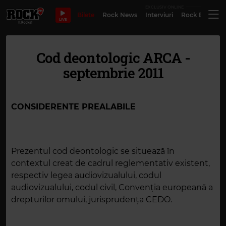
EXCLUSIV ONLINE
Bilete
Rock News
Interviuri
Rock Evergre
LIVE
Cod deontologic ARCA -
septembrie 2011
CONSIDERENTE PREALABILE
Prezentul cod deontologic se situează în
contextul creat de cadrul reglementativ existent,
respectiv legea audiovizualului, codul
audiovizualului, codul civil, Convenţia europeană a
drepturilor omului, jurisprudenţa CEDO.