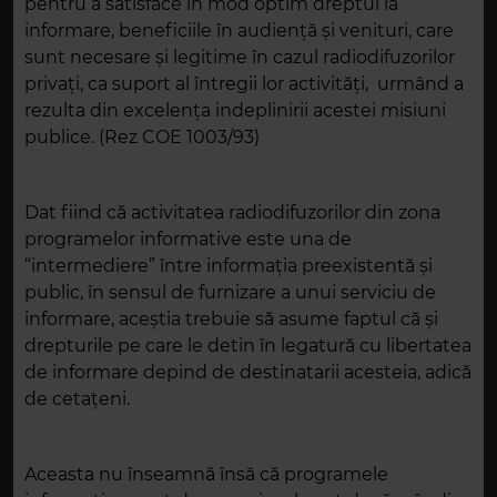
pentru a satisface în mod optim dreptul la
informare, beneficiile în audienţă şi venituri, care
sunt necesare şi legitime în cazul radiodifuzorilor
privaţi, ca suport al întregii lor activităţi, urmând a
rezulta din excelenţa indeplinirii acestei misiuni
publice. (Rez COE 1003/93)
Dat fiind că activitatea radiodifuzorilor din zona
programelor informative este una de
“intermediere” între informaţia preexistentă şi
public, în sensul de furnizare a unui serviciu de
informare, aceştia trebuie să asume faptul că și
drepturile pe care le detin în legatură cu libertatea
de informare depind de destinatarii acesteia, adică
de cetaţeni.
Aceasta nu înseamnă însă că programele