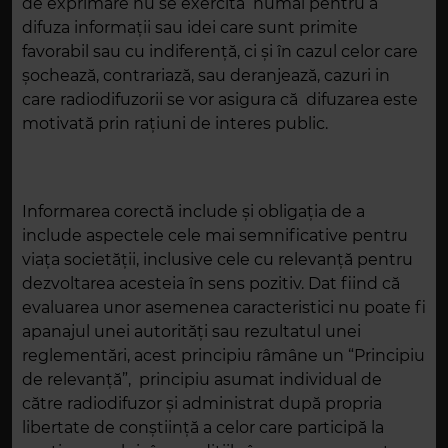
de exprimare nu se exercită numai pentru a
difuza informaţii sau idei care sunt primite
favorabil sau cu indiferenţă, ci şi în cazul celor care
şochează, contrariază, sau deranjează, cazuri in
care radiodifuzorii se vor asigura că difuzarea este
motivată prin raţiuni de interes public.
Informarea corectă include și obligația de a
include aspectele cele mai semnificative pentru
viața societății, inclusive cele cu relevanță pentru
dezvoltarea acesteia în sens pozitiv. Dat fiind că
evaluarea unor asemenea caracteristici nu poate fi
apanajul unei autorități sau rezultatul unei
reglementări, acest principiu râmâne un “Principiu
de relevanţă”, principiu asumat individual de
către radiodifuzor și administrat după propria
libertate de conștiință a celor care participă la