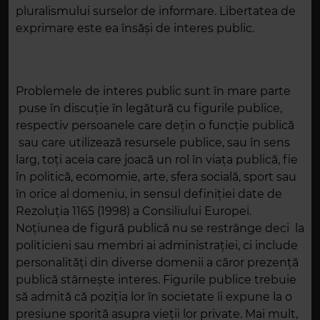
pluralismului surselor de informare. Libertatea de
exprimare este ea însăşi de interes public.
Problemele de interes public sunt în mare parte
puse în discuţie în legătură cu figurile publice,
respectiv persoanele care deţin o funcţie publică
sau care utilizează resursele publice, sau în sens
larg, toţi aceia care joacă un rol în viaţa publică, fie
în politică, ecomomie, arte, sfera socială, sport sau
în orice al domeniu, in sensul definiţiei date de
Rezoluţia 1165 (1998) a Consiliului Europei.
Noțiunea de figură publică nu se restrânge deci la
politicieni sau membri ai administrației, ci include
personalități din diverse domenii a căror prezență
publică stârnește interes. Figurile publice trebuie
să admită că poziţia lor în societate îi expune la o
presiune sporită asupra vieţii lor private. Mai mult,