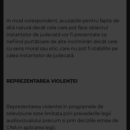
In mod corespondent, acuzaţiile pentru fapte de
altă natură decât cele care pot face obiectul
instanțelor de judecată vor fi prezentate ca
nefiind purtătoare de alte incriminări decât cele
cu sens moral sau etic, care nu pot fi stabilite pe
calea instanțelor de judecată.
REPREZENTAREA VIOLENŢEI
Reprezentarea violentei in programele de
televiziune este limitata prin prevederile legii
audiovizualului precum si prin deciziile emise de
CNA in aplicarea legii.