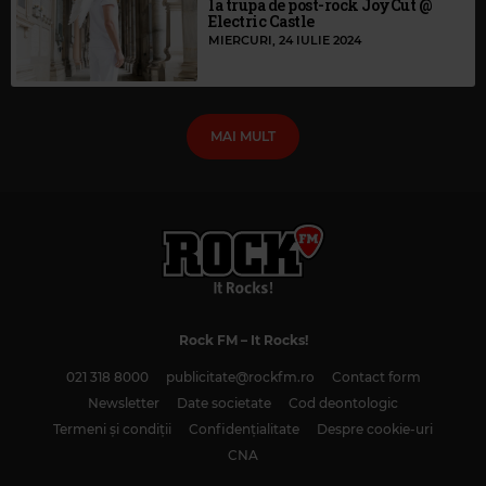
la trupa de post-rock JoyCut @
Electric Castle
MIERCURI, 24 IULIE 2024
MAI MULT
Rock FM
– It Rocks!
021 318 8000
publicitate@rockfm.ro
Contact form
Newsletter
Date societate
Cod deontologic
Termeni și condiții
Confidențialitate
Despre cookie-uri
CNA