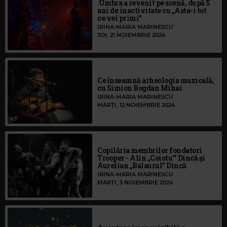
:Umbra a revenit pe scenă, după 5
ani de inactivitate cu „Asta-i tot
ce vei primi”
IRINA-MARIA MARINESCU
JOI, 21 NOIEMBRIE 2024
Ce înseamnă arheologia muzicală,
cu Simion Bogdan Mihai
IRINA-MARIA MARINESCU
MARȚI, 12 NOIEMBRIE 2024
Copilăria membrilor fondatori
Trooper - Alin „Coiotu'” Dincă și
Aurelian „Balaurul” Dincă
IRINA-MARIA MARINESCU
MARȚI, 5 NOIEMBRIE 2024