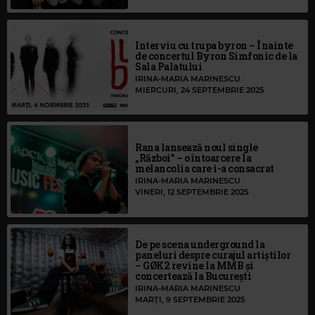
Interviu cu trupa byron – Înainte
de concertul Byron Simfonic de la
Sala Palatului
IRINA-MARIA MARINESCU
MIERCURI, 24 SEPTEMBRIE 2025
Rana lansează noul single
„Război” – o întoarcere la
melancolia care i-a consacrat
IRINA-MARIA MARINESCU
VINERI, 12 SEPTEMBRIE 2025
De pe scena underground la
paneluri despre curajul artiștilor
– GØK2 revine la MMB și
concertează la București
IRINA-MARIA MARINESCU
MARȚI, 9 SEPTEMBRIE 2025