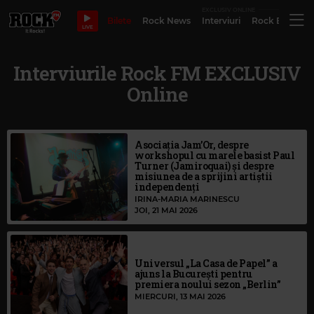
EXCLUSIV ONLINE
Bilete
Rock News
Interviuri
Rock Evergre
LIVE
Interviurile Rock FM EXCLUSIV
Online
Asociația ⁠Jam’Or, despre
workshopul cu marele basist Paul
Turner (Jamiroquai) și despre
misiunea de a sprijini artiștii
independenți
IRINA-MARIA MARINESCU
JOI, 21 MAI 2026
Universul „La Casa de Papel” a
ajuns la București pentru
premiera noului sezon „Berlin”
MIERCURI, 13 MAI 2026