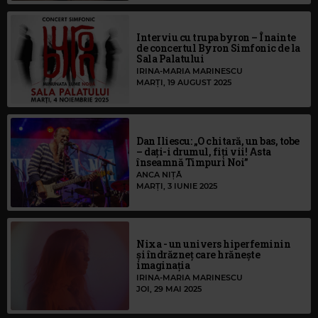
Interviu cu trupa byron – Înainte
de concertul Byron Simfonic de la
Sala Palatului
IRINA-MARIA MARINESCU
MARȚI, 19 AUGUST 2025
Dan Iliescu: „O chitară, un bas, tobe
– dați-i drumul, fiți vii! Asta
înseamnă Timpuri Noi”
ANCA NIȚĂ
MARȚI, 3 IUNIE 2025
Nixa - un univers hiperfeminin
și îndrăzneț care hrănește
imaginația
IRINA-MARIA MARINESCU
JOI, 29 MAI 2025