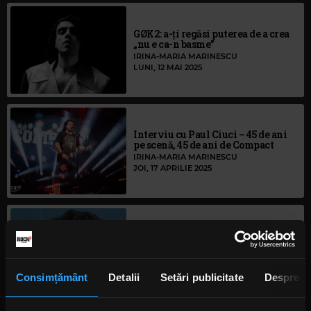
GØK2: a-ți regăsi puterea de a crea
„nu e ca-n basme”
IRINA-MARIA MARINESCU
LUNI, 12 MAI 2025
Interviu cu Paul Ciuci – 45 de ani
pe scenă, 45 de ani de Compact
IRINA-MARIA MARINESCU
JOI, 17 APRILIE 2025
„Noduri” care leagă oameni: Paul
Tihan și drumul spre un nou
început
IRINA-MARIA MARINESCU
LUNI, 14 APRILIE 2025
Consimțământ
Detalii
Setări publicitate
Despre