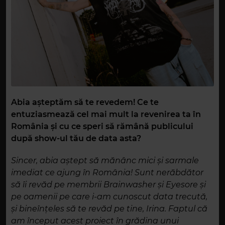
Abia așteptăm să te revedem! Ce te
entuziasmează cel mai mult la revenirea ta în
România și cu ce speri să rămână publicului
după show-ul tău de data asta?
Sincer, abia aștept să mănânc mici și sarmale
imediat ce ajung în România! Sunt nerăbdător
să îi revăd pe membrii Brainwasher și Eyesore și
pe oamenii pe care i-am cunoscut data trecută,
și bineînțeles să te revăd pe tine, Irina. Faptul că
am început acest proiect în grădina unui