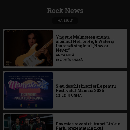
Rock News
MAI MULT
Yngwie Malmsteen anunță
albumul Hell or High Water și
lansează single-ul „Now or
Never”
ANCA NIȚĂ
19 ORE ÎN URMĂ
S-au deschis înscrierile pentru
Festivalul Mamaia 2026
2 ZILE ÎN URMĂ
Povestea revenirii trupei Linkin
Park, prezentată în noul