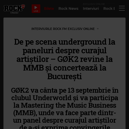
EXCLUSIV ONLINE
Bilete
Rock News
Interviuri
Rock Evergre
LIVE
INTERVIURILE ROCK FM EXCLUSIV ONLINE
De pe scena underground la
paneluri despre curajul
artiștilor – GØK2 revine la
MMB și concertează la
București
GØK2 va cânta pe 13 septembrie în
clubul Underworld și va participa
la Mastering the Music Business
(MMB), unde va face parte dintr-
un panel despre curajul artiștilor
de a-și exprima convingerile