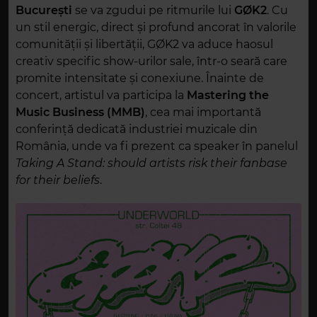
București
se va zgudui pe ritmurile lui
GØK2
. Cu
un stil energic, direct și profund ancorat în valorile
comunității și libertății, GØK2 va aduce haosul
creativ specific show-urilor sale, într-o seară care
promite intensitate și conexiune. Înainte de
concert, artistul va participa la
Mastering the
Music Business (MMB)
, cea mai importantă
conferință dedicată industriei muzicale din
România, unde va fi prezent ca speaker în panelul
Taking A Stand: should artists risk their fanbase
for their beliefs
.