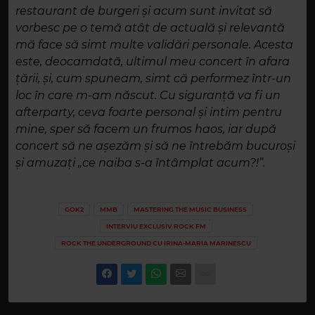
restaurant de burgeri și acum sunt invitat să
vorbesc pe o temă atât de actuală și relevantă
mă face să simt multe validări personale. Acesta
este, deocamdată, ultimul meu concert în afara
țării, și, cum spuneam, simt că performez într-un
loc în care m-am născut. Cu siguranță va fi un
afterparty, ceva foarte personal și intim pentru
mine, sper să facem un frumos haos, iar după
concert să ne așezăm și să ne întrebăm bucuroși
și amuzați „ce naiba s-a întâmplat acum?!”.
GOK2
MMB
MASTERING THE MUSIC BUSINESS
INTERVIU EXCLUSIV ROCK FM
ROCK THE UNDERGROUND CU IRINA-MARIA MARINESCU