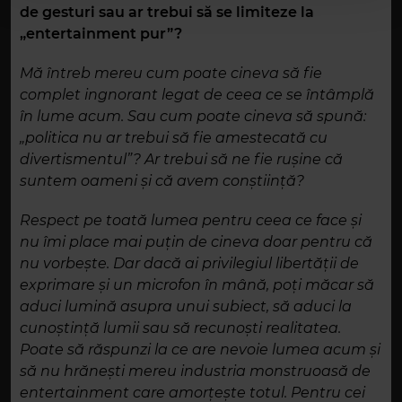
de gesturi sau ar trebui să se limiteze la
„entertainment pur”?
Mă întreb mereu cum poate cineva să fie
complet ingnorant legat de ceea ce se întâmplă
în lume acum. Sau cum poate cineva să spună:
„politica nu ar trebui să fie amestecată cu
divertismentul”? Ar trebui să ne fie rușine că
suntem oameni și că avem conștiință?
Respect pe toată lumea pentru ceea ce face și
nu îmi place mai puțin de cineva doar pentru că
nu vorbește. Dar dacă ai privilegiul libertății de
exprimare și un microfon în mână, poți măcar să
aduci lumină asupra unui subiect, să aduci la
cunoștință lumii sau să recunoști realitatea.
Poate să răspunzi la ce are nevoie lumea acum și
să nu hrănești mereu industria monstruoasă de
entertainment care amorțește totul. Pentru cei