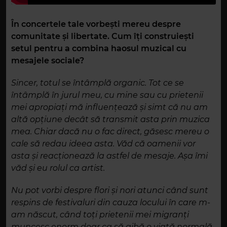
În concertele tale vorbești mereu despre
comunitate și libertate. Cum îți construiești
setul pentru a combina haosul muzical cu
mesajele sociale?
Sincer, totul se întâmplă organic. Tot ce se
întâmplă în jurul meu, cu mine sau cu prietenii
mei apropiați mă influențează și simt că nu am
altă opțiune decât să transmit asta prin muzica
mea. Chiar dacă nu o fac direct, găsesc mereu o
cale să redau ideea asta. Văd că oamenii vor
asta și reacționează la astfel de mesaje. Așa îmi
văd și eu rolul ca artist.
Nu pot vorbi despre flori și nori atunci când sunt
respins de festivaluri din cauza locului în care m-
am născut, când toți prietenii mei migranți
muncesc enorm doar ca să aibă o viață normală