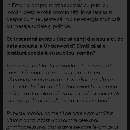
în Estonia, despre relația specială cu publicul
român, despre rolul comunității în cariera sa și
despre cum reușește să îmbine energia muzicală
cu mesaje sociale și politice.
Ce înseamnă pentru tine să cânți din nou aici, de
data aceasta la Underworld? Simți că ai o
legătură specială cu publicul român?
Sincer, să cânt la Underworld este ceva foarte
special. În adâncul meu simt că este un
afterparty pentru tot anul. Vin dintr-o cultură
pură DIY, deci să cânt la Underworld înseamnă
să fiu exact acolo unde simt că îmi este locul. Nu
mă aștept la nimic altceva decât la nebunie.
Publicul român, oamenii pe care i-am întâlnit
ultima dată, a fost unul dintre cele mai
primitoare și mai distractive pe care le-am avut