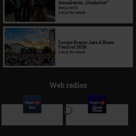
documentar „Unshatter”
ANCA NIȚĂ
2 ZILE ÎN URMĂ
Începe Brașov Jazz & Blues
Festival 2026
2 ZILE ÎN URMĂ
Web radios