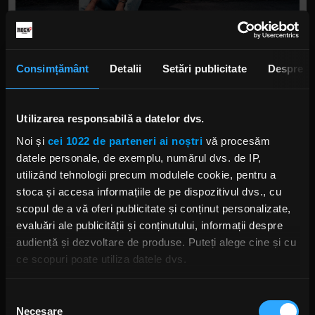
Consimțământ
Detalii
Setări publicitate
Despre
Vei vorbi la MMB într-un panel despre riscurile
pe care și le asumă artiștii atunci când își
exprimă opiniile politice sau sociale. Tu ai făcut
Utilizarea responsabilă a datelor dvs.
asta de multe ori pe scenă. Ți-a fost vreodată
Noi și
cei 1022 de parteneri ai noștri
vă procesăm
teamă că mesajele tale ar putea să-ți închidă uși
datele personale, de exemplu, numărul dvs. de IP,
sau să îți alieneze publicul?
utilizând tehnologii precum modulele cookie, pentru a
stoca și accesa informațiile de pe dispozitivul dvs., cu
Sincer, nu m-a îngrijorat niciodată. Dacă un
scopul de a vă oferi publicitate și conținut personalizate,
public încetează să mă urmeze pentru că
evaluări ale publicității și conținutului, informații despre
vorbesc despre egalitate de gen, Gaza, Ucraina,
audiență și dezvoltare de produse. Puteți alege cine și cu
realitatea artiștilor migranți, inegalități, unitate,
ce scopuri poate utiliza datele dvs.
sănătate mintală și conștientizare socială, atunci
pentru mine e un filtru excelent, nu un motiv de
Dacă ne permiteți, am dori, de asemenea:
Selecția
teamă.
Necesare
Să colectăm informațiile cu privire la locația dvs.
consimțământului