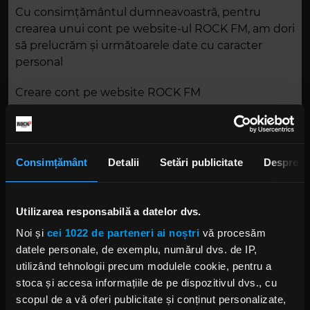
Cu consimțământul dumneavoastră, pentru
crearea unui cont pe website-ul ROCK FM, am dori
să prelucrăm și următoarele date cu caracter
personal
Creare cont pe website ROCK FM
• Nume și prenume – avem nevoie de aceste
informații pentru a va identifica in cadrul
comunicarilor ulterioare,
Consimțământ
Detalii
Setări publicitate
Despre
• E-mail – avem nevoie de acesta pentru a-ti
putea crea contul si pentru a-ti oferi
posibilitatea recuperarii parolei aferente
Utilizarea responsabilă a datelor dvs.
contului in cazul uitarii acesteia,
• Domiciliul sau adresa la care locuiesti –
Noi și
cei 1022 de parteneri ai noștri
vă procesăm
pentru a-ti putea transmite eventualele
datele personale, de exemplu, numărul dvs. de IP,
premii castigate,
utilizând tehnologii precum modulele cookie, pentru a
• Data nasterii - pentru a stabili eligibilitatea in
stoca și accesa informațiile de pe dispozitivul dvs., cu
raport cu campaniile organizate de ROCK FM
scopul de a vă oferi publicitate și conținut personalizate,