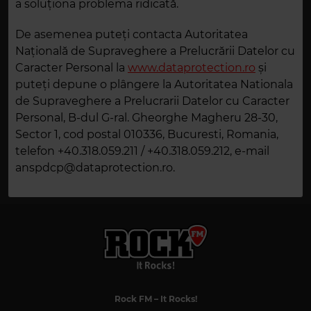
a soluționa problema ridicată.
De asemenea puteți contacta Autoritatea
Națională de Supraveghere a Prelucrării Datelor cu
Caracter Personal la
www.dataprotection.ro
și
puteți depune o plângere la Autoritatea Nationala
de Supraveghere a Prelucrarii Datelor cu Caracter
Personal, B-dul G-ral. Gheorghe Magheru 28-30,
Sector 1, cod postal 010336, Bucuresti, Romania,
telefon +40.318.059.211 / +40.318.059.212, e-mail
anspdcp@dataprotection.ro.
Rock FM
– It Rocks!