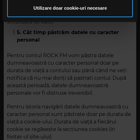
privire la modul în care folosiți site-ul nostru. Aceștia le
Datele dumneavoastra personale pentru contul
pot combina cu alte informații oferite de dvs. sau culese
Utilizare doar cookie-uri necesare
ROCK FM vor fi încărcate în baza noastra
în urma folosirii serviciilor lor. În cazul în care alegeți să
securizata de date.
continuați să utilizați website-ul nostru, sunteți de acord
cu utilizarea modulelor noastre cookie.
5. Cât timp păstrăm
datele cu caracter
personal
Pentru contul ROCK FM vom păstra datele
dumneavoastră cu caracter personal doar pe
durata de viață a contului sau până când ne veți
notifica că nu mai doriți să pastrati contul. După
această perioadă, datele dumneavoastră
personale vor fi distruse ireversibil.
Pentru istoria navigării datele dumneavoastră cu
caracter personal sunt păstrate doar pe durata de
viață a cookie-ului. Durata de viață a fiecărui
cookie se regăsește la sectiunea cookies (in
footer-ul site-ului)