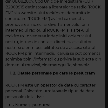
din.08.08.2007, Cod Unic de Înregistrare (CUI)
B2009915 detinatoare a licentelor de radio “ROCK
FM” si a website-ului rockfm.ro (denumita in
continuare “ROCK FM”) având ca obiectiv
promovarea muzicii si divertismentului prin
intermediul radioului ROCK FM si a site-ului
rockfm.ro. In vederea indeplinirii obiectivului
nostru, intram in contact direct cu ascultatorii
nostri, si oferim posibilitatea de a accesa site-ul
ROCK FM prin intermediul caruia se pot comenta,
schimba opinii/informatii cu privire la subiecte din
domeniul muzical, cinematografic, showbiz.
2. Datele
personale pe care le prelucrăm
ROCK FM este un operator de date cu caracter
personal. Colectăm următoarele tipuri de date
personale de la dvs.:
• Nume și prenume