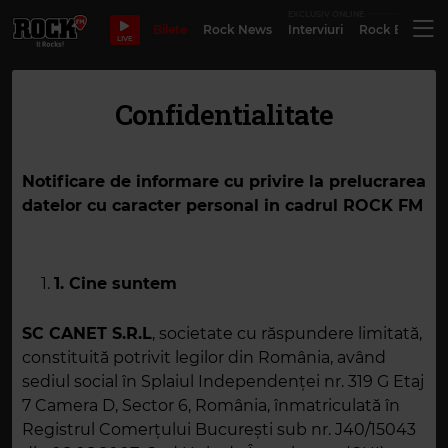
EXCLUSIV ONLINE
Bilete
Rock News
Interviuri
Rock Evergre
LIVE
Confidentialitate
Notificare de informare cu privire la prelucrarea
datelor cu caracter personal in cadrul ROCK FM
1. Cine suntem
SC CANET S.R.L
, societate cu răspundere limitată,
constituită potrivit legilor din România, având
sediul social în Splaiul Independenţei nr. 319 G Etaj
7 Camera D, Sector 6, România, înmatriculată în
Registrul Comerţului Bucureşti sub nr. J40/15043