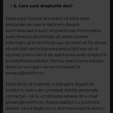
6. Care sunt drepturile dvs?
Dacă aveți motive să credeți că orice date
personale pe care le deținem despre
dumneavoastra sunt incorecte sau incomplete,
aveți dreptul să solicitați să vedeți aceste
informații, să le rectificați sau să cereți să fie șterse,
să solicitați restricționarea prelucrării sau să vă
opuneți prelucrării și de asemenea aveți dreptul la
portabilitatea datelor. Pentru exercitarea acestor
drepturi va rugam sa ne contactați la
privacy@rockfm.ro
Dacă doriți să înaintați
o plângere legată de
modul în care v-am procesat datele personale,
contactați- ne la următoarea adresa de e-mail
privacy@rockfm.ro. Responsabilul cu protecția
datelor va lua legătura cu dumneavoastră pentru