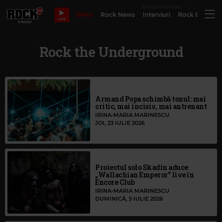
EXCLUSIV ONLINE
Bilete
Rock News
Interviuri
Rock Evergre
LIVE
Rock the Underground
Armand Popa schimbă tonul: mai
critic, mai incisiv, mai antrenant
IRINA-MARIA MARINESCU
JOI, 23 IULIE 2026
Proiectul solo Skadin aduce
„Wallachian Emperor” live în
Encore Club
IRINA-MARIA MARINESCU
DUMINICĂ, 5 IULIE 2026