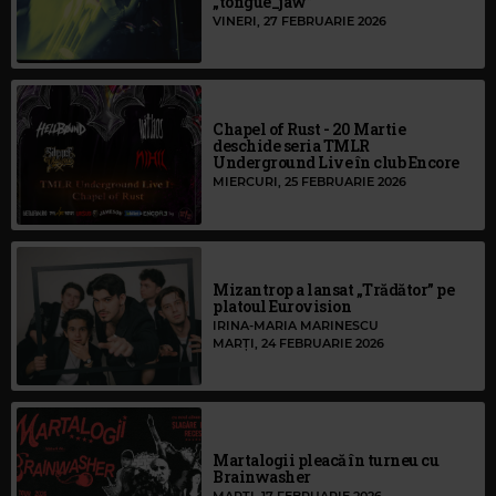
„tongue_jaw”
VINERI, 27 FEBRUARIE 2026
Chapel of Rust - 20 Martie
deschide seria TMLR
Underground Live în club Encore
MIERCURI, 25 FEBRUARIE 2026
Mizantrop a lansat „Trădător” pe
platoul Eurovision
IRINA-MARIA MARINESCU
MARȚI, 24 FEBRUARIE 2026
Martalogii pleacă în turneu cu
Brainwasher
MARȚI, 17 FEBRUARIE 2026