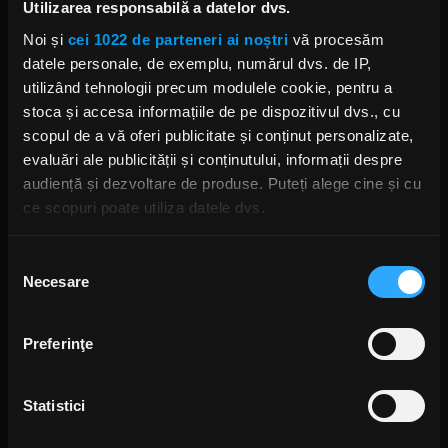
Utilizarea responsabilă a datelor dvs.
Între „vreau să uit” și „nu pot să nu
mă gândesc”
Noi și
cei 1022 de parteneri ai noștri
vă procesăm
LUNI, 20 APRILIE 2026
datele personale, de exemplu, numărul dvs. de IP,
utilizând tehnologii precum modulele cookie, pentru a
stoca și accesa informațiile de pe dispozitivul dvs., cu
scopul de a vă oferi publicitate și conținut personalizate,
Outflow a lansat în această după-
evaluări ale publicității și conținutului, informații despre
amiază „Ultima Strigare”
audiență și dezvoltare de produse. Puteți alege cine și cu
VINERI, 17 APRILIE 2026
ce scopuri poate utiliza datele dvs.
Dacă ne permiteți, am dori, de asemenea:
Selecția
Underground for the Masses III:
Necesare
Să colectăm informațiile cu privire la locația dvs.
consimțământului
Cele mai întunecate ramuri ale
geografică cu o exactitate de până la câțiva metri
metalului extrem se reunesc la
Quantic
Să vă identificăm dispozitivul scanândul-l în mod
Preferinţe
IRINA-MARIA MARINESCU
activ după caracteristici specifice (amprentare)
MIERCURI, 15 APRILIE 2026
Găsiți mai multe informații despre procesarea datelor
Statistici
dvs. personale și configurați-vă preferințele la
secțiunea
cu detalii
. Vă puteți modifica sau retrage oricând acordul
Jet Mineral lansează „MINT” live