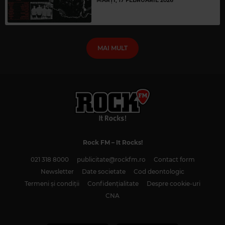
MAI MULT
Rock FM
– It Rocks!
021 318 8000
publicitate@rockfm.ro
Contact form
Newsletter
Date societate
Cod deontologic
Termeni și condiții
Confidențialitate
Despre cookie-uri
CNA