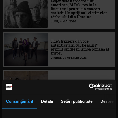
Legendele hardcore-ului
american, M.D.C., revin la
București pentru un concert
caritabil în sprijinul victimelor
războiului din Ucraina
LUNI, 4 MAI 2026
The Strizzers dă voce
autenticității cu „De ajuns”,
primul single în limba română al
trupei
VINERI, 24 APRILIE 2026
Concert Liptards în Underworld
MIERCURI, 22 APRILIE 2026
Consimțământ
Detalii
Setări publicitate
Despre