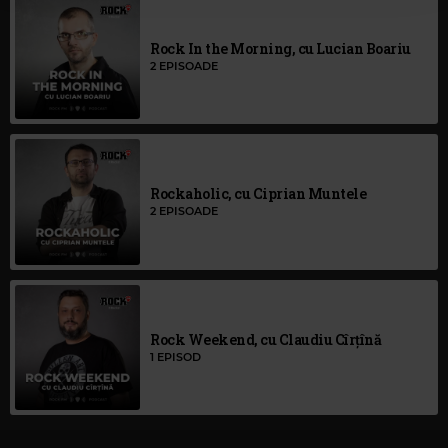
Rock In the Morning, cu Lucian Boariu
2 EPISOADE
Rockaholic, cu Ciprian Muntele
2 EPISOADE
Rock Weekend, cu Claudiu Cîrțînă
1 EPISOD
Punctul pe Știri cu Magda Grădinaru
157 EPISOADE
‹
›