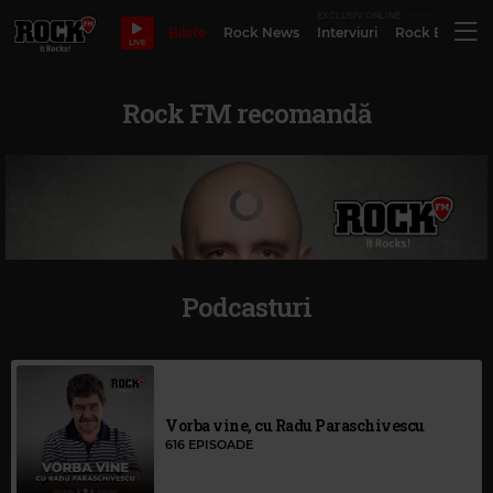
EXCLUSIV ONLINE
Bilete
Rock News
Interviuri
Rock Evergre
LIVE
Rock FM recomandă
Podcasturi
Vorba vine, cu Radu Paraschivescu
616 EPISOADE