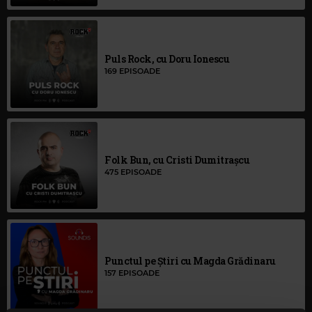
Puls Rock, cu Doru Ionescu
169 EPISOADE
Morning Glory, cu Răzvan Exarhu
1553 EPISOADE
Folk Bun, cu Cristi Dumitrașcu
475 EPISOADE
Punctul pe Știri cu Magda Grădinaru
157 EPISOADE