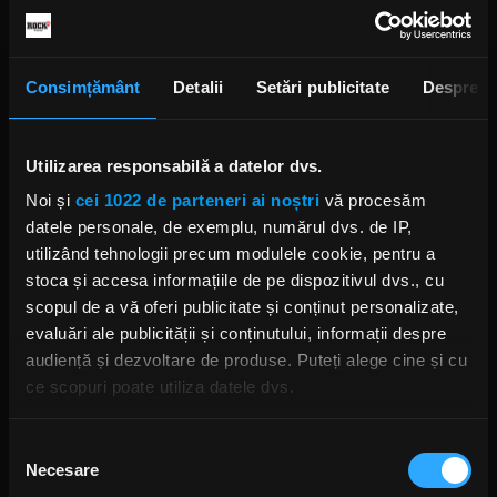
Rock This Way, cu Lucian Boariu
Consimțământ
Detalii
Setări publicitate
Despre
72 EPISOADE
Utilizarea responsabilă a datelor dvs.
Noi și
cei 1022 de parteneri ai noștri
vă procesăm
datele personale, de exemplu, numărul dvs. de IP,
Morning Glory, cu Răzvan Exarhu
utilizând tehnologii precum modulele cookie, pentru a
Rock Driver, cu Cristian Hrubaru
1553 EPISOADE
stoca și accesa informațiile de pe dispozitivul dvs., cu
367 EPISOADE
scopul de a vă oferi publicitate și conținut personalizate,
evaluări ale publicității și conținutului, informații despre
audiență și dezvoltare de produse. Puteți alege cine și cu
ce scopuri poate utiliza datele dvs.
Rock Driver, cu Cristian Hrubaru
367 EPISOADE
Dacă ne permiteți, am dori, de asemenea:
Selecția
Necesare
Să colectăm informațiile cu privire la locația dvs.
consimțământului