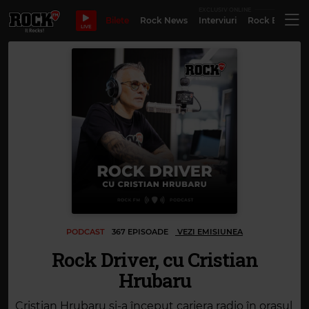
EXCLUSIV ONLINE
Bilete
Rock News
Interviuri
Rock Evergre
LIVE
PODCAST
367 EPISOADE
VEZI EMISIUNEA
Rock Driver, cu Cristian
Hrubaru
Cristian Hrubaru și-a început cariera radio în orașul