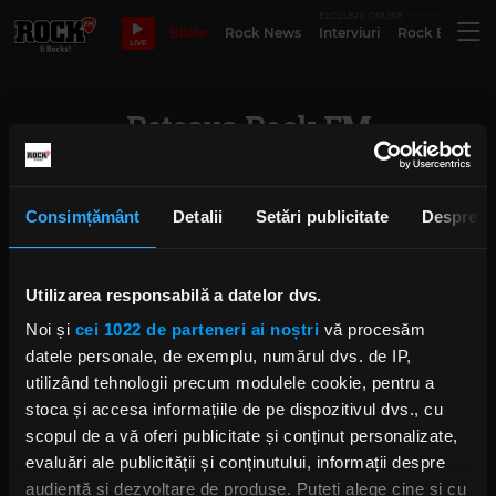
EXCLUSIV ONLINE
Bilete
Rock News
Interviuri
Rock Evergre
LIVE
Rețeaua Rock FM
Consimțământ
Detalii
Setări publicitate
Despre
Utilizarea responsabilă a datelor dvs.
Noi și
cei 1022 de parteneri ai noștri
vă procesăm
datele personale, de exemplu, numărul dvs. de IP,
utilizând tehnologii precum modulele cookie, pentru a
stoca și accesa informațiile de pe dispozitivul dvs., cu
scopul de a vă oferi publicitate și conținut personalizate,
evaluări ale publicității și conținutului, informații despre
audiență și dezvoltare de produse. Puteți alege cine și cu