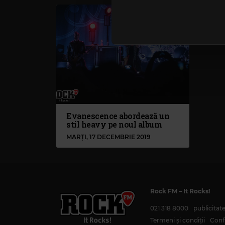
traficul. De asemenea, le ofer
care folosiți site-ul nostru. A
lor. În cazul în care alegeți 
cookie.
Evanescence abordează un
stil heavy pe noul album
MARȚI, 17 DECEMBRIE 2019
Rock FM
– It Rocks!
021 318 8000
publicita
Termeni și condiții
Confi