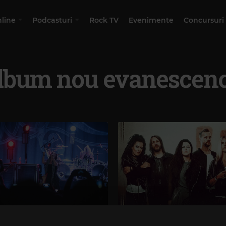
nline
Podcasturi
Rock TV
Evenimente
Concursuri
lbum nou evanescen