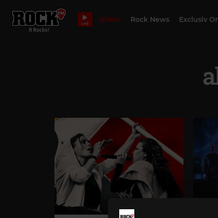
Bilete
Rock News
Exclusiv O
LIVE
a