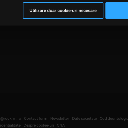
im partenerilor de rețele sociale, de publicitate și de analize info
ceștia le pot combina cu alte informații oferite de dvs. sau culese î
Utilizare doar cookie-uri necesare
să continuați să utilizați website-ul nostru, sunteți de acord cu uti
te@rockfm.ro
Contact form
Newsletter
Date societate
Cod deontologi
dențialitate
Despre cookie-uri
CNA