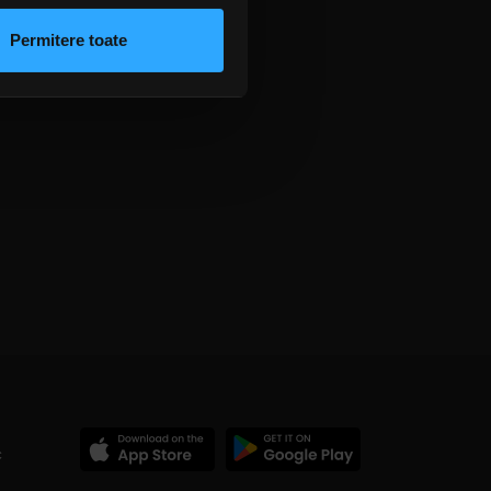
rmații cu privire la modul în
n urma folosirii serviciilor
Permitere toate
lizarea modulelor noastre
c