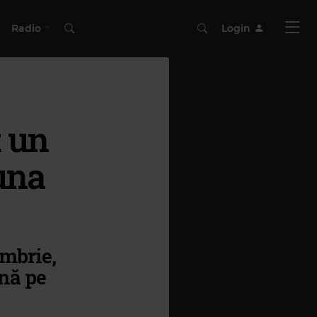
Radio
Login
 un
una
embrie,
ână pe