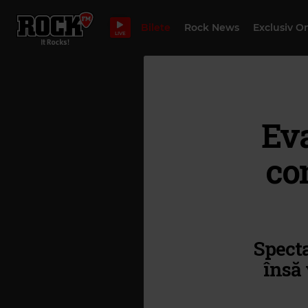
Bilete
Rock News
Exclusiv O
LIVE
Ev
co
Specta
însă 