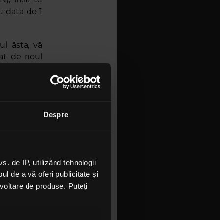
u data de 1
l ăsta, vă
at de noul
cială,” este
u eveniment,
lul ce va fi
Despre
despre care
roape gata,
 nu a fost
 de IP, utilizând tehnologii
l de a vă oferi publicitate și
n single la
ezvoltare de produse. Puteți
 însă acum
 așa. Vreau
, în loc să