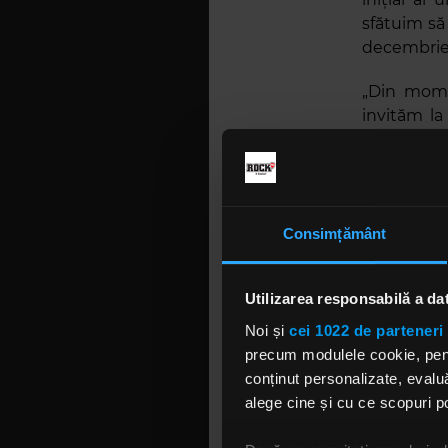
sfătuim să
decembrie.
„Din mome
invităm l
nostru al
declarația 
dar și int
difuzat.
Consimțământ
Într-un in
ți-am scri
Utilizarea responsabilă a da
cu numai 
stabilită în
Noi și
cei 1022 de parteneri 
precum modulele cookie, pentr
„Am aborda
conținut personalizate, evaluă
vreo două
alege cine și cu ce scopuri po
suntem înt
să trăiesc