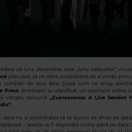
edere că luna decembrie este „luna cadourilor”, muzic
nce
plănuiesc să ne ofere posibilitatea de a urmări primul
rt complet de anul ăsta. După cum ne atrag atenția
ve Press
, americanii au planificat un spectacol online 
ii viitoare, denumit
„Evanescence: A Live Session 
udio”
.
re, dacă nu ai posibilitatea să te bucuri de show pe data
ngrijorare – acesta va fi disponibil online până pe data d
 unui bilet este de 10 dolari americani (în jur de 41 RO