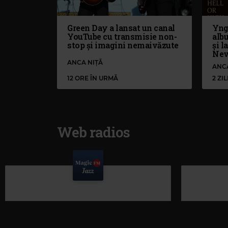
Green Day a lansat un canal
Yng
YouTube cu transmisie non-
alb
stop și imagini nemaivăzute
și l
Nev
ANCA NIȚĂ
ANC
12 ORE ÎN URMĂ
2 ZI
Web radios