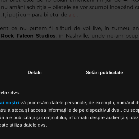
 nu amâni achiziția – biletele se vor scumpi începând c
 Îți poți cumpăra biletul de
aici
.
nt ce nu putem fi alături de voi live, în turneu, anu
a
Rock Falcon Studios
, în Nashville, unde ne-am ocup
bum,
«The Bitter Truth»
, pentru o sesiune live foarte spe
oficială a formației. Mai jos, poți urmări trailerul pentr
erpretarea melodiei
„Use My Voice”
, extrasă de pe materia
Detalii
Setări publicitate
terviu acordat pentru cei de la
Revolver
în octombrie, 
s
aici
, solista
Amy Lee
a declarat că noul album este ap
telor dvs.
două melodii incomplete, chiar dacă data de lansare
că.
ai noștri
vă procesăm datele personale, de exemplu, numărul dvs.
u a stoca și accesa informațiile de pe dispozitivul dvs., cu scopu
t asta destul de diferit, din moment ce am lansat câte u
ri ale publicității și conținutului, informații despre audiență și d
 luni. Intenționam să facem asta încă de la început,
ate utiliza datele dvs.
r-o situație diferită în care suntem nevoiți să procedăm
 mai mult în prezent când vine vorba de muzica noastră