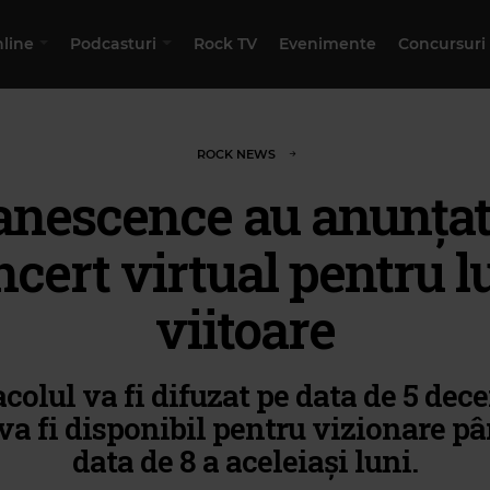
nline
Podcasturi
Rock TV
Evenimente
Concursuri
ROCK NEWS
anescence au anunțat
ncert virtual pentru l
viitoare
colul va fi difuzat pe data de 5 dec
va fi disponibil pentru vizionare p
data de 8 a aceleiași luni.