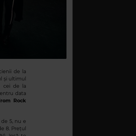
ienii de la
 și ultimul
 cei de la
pentru data
From Rock
 de 5, nu e
e 8. Prețul
N), însă te