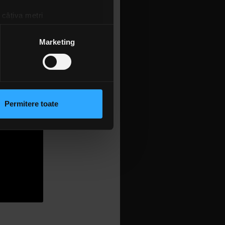
ată treaba
 câțiva metri
amprentare)
țele la
secțiunea cu detalii
.
Marketing
 sociale și pentru a analiza
rmații cu privire la modul în
n urma folosirii serviciilor
Permitere toate
lizarea modulelor noastre