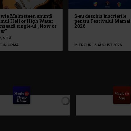
wie Malmsteen anunță
S-au deschis înscrierile
umul Hell or High Water
pentru Festivalul Mamai
ansează single-ul „Now or
2026
er”
A NIȚĂ
LE ÎN URMĂ
MIERCURI, 5 AUGUST 2026