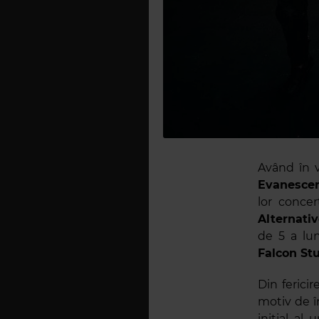
Având în v
Evanesce
lor conce
Alternati
de 5 a lun
Falcon St
Din ferici
motiv de î
inițial al