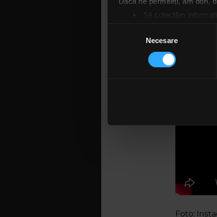
Dacă ne permiteți, am dori,
termin to
Să colectăm informații
odată,” a m
Să vă identificăm disp
Selecția
Găsiți mai multe informații d
Necesare
consimțământului
Vă puteți modifica sau retra
Folosim cookie-uri pentru a pe
traficul. De asemenea, le ofer
care folosiți site-ul nostru. A
lor. În cazul în care alegeți 
cookie.
Foto: Inst