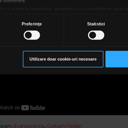
 de asemenea:
ate cântecele, mergând apoi la studio și terminând to
le cu privire la locația dvs. geografică cu o exactitate de până la
ărturisit ea.
ozitivul scanândul-l în mod activ după caracteristici specifice (
espre procesarea datelor dvs. personale și configurați-vă preferin
Preferinţe
Statistici
ge oricând acordul din Declarația despre modulele cookie.
rsonaliza conținutul și anunțurile, pentru a oferi funcții de rețele
im partenerilor de rețele sociale, de publicitate și de analize info
ceștia le pot combina cu alte informații oferite de dvs. sau culese î
Utilizare doar cookie-uri necesare
să continuați să utilizați website-ul nostru, sunteți de acord cu uti
agram,
Evanescence
,
Graham Fielder