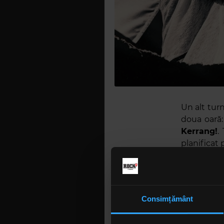
Un alt tur
doua oară
Kerrang!
.
planificat p
Ambele for
fanilor lun
Din parte
Consimțământ
să zâmbiț
groază
de 