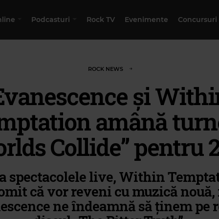
nline
Podcasturi
Rock TV
Evenimente
Concursuri
ROCK NEWS
Evanescence și Withi
mptation amână turn
rlds Collide” pentru 
a spectacolele live, Within Tempta
omit că vor reveni cu muzică nouă, 
escence ne îndeamnă să ținem pe r