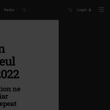
Radio
Login
n
eul
2022
tion ne
iar
epeat