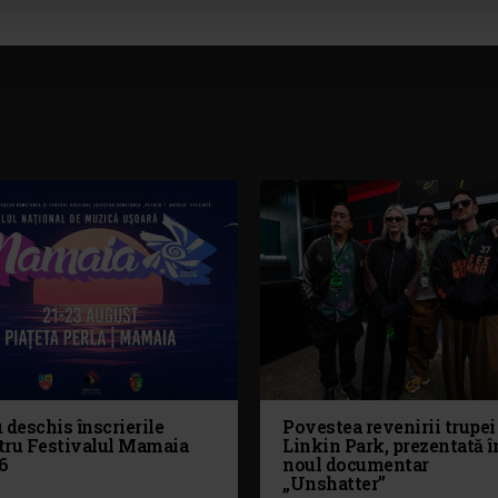
 deschis înscrierile
Povestea revenirii trupei
tru Festivalul Mamaia
Linkin Park, prezentată î
6
noul documentar
„Unshatter”