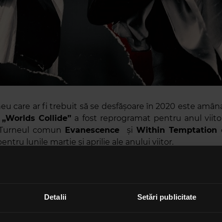
neu care ar fi trebuit să se desfășoare în 2020 este amân
:
„Worlds Collide”
a fost reprogramat pentru anul viitor
 Turneul comun
Evanescence
și
Within Temptation
entru lunile martie și aprilie ale anului viitor.
mații transmit, însă, mesaje pozitive în încercarea de
ile de așteptare.
a
Within Temptation
primim o promisiune – „Sperăm s
Detalii
Setări publicitate
i foarte larg în curând pentru că… Nu am stat degeab
material cool pe care vi-l vom oferi în curând”.