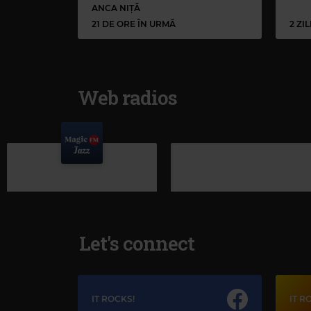
ANCA NIȚĂ
21 DE ORE ÎN URMĂ
2 ZI
Web radios
Let's connect
IT ROCKS!
IT R