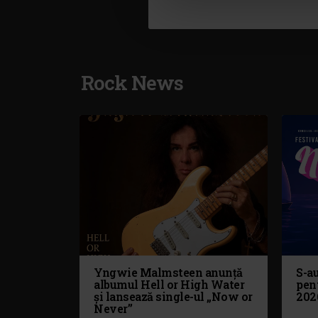
Rock News
Yngwie Malmsteen anunță
S-au
albumul Hell or High Water
pen
și lansează single-ul „Now or
202
Never”