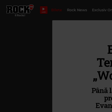
Bilete
Rock News
Exclusiv O
LIVE
Te
„Wo
Până l
pr
Evan