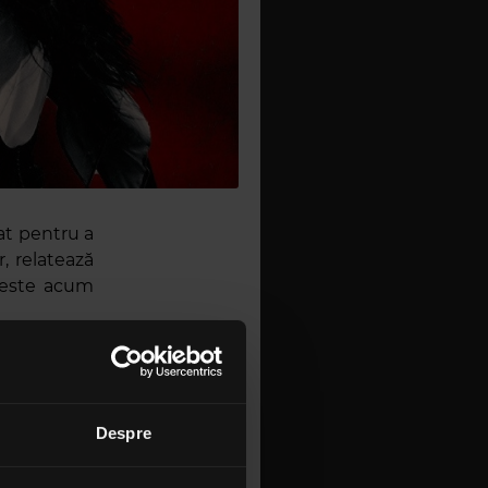
at pentru a
, relatează
este acum
 a le ușura
ă vă facem
Despre
a și avem
o