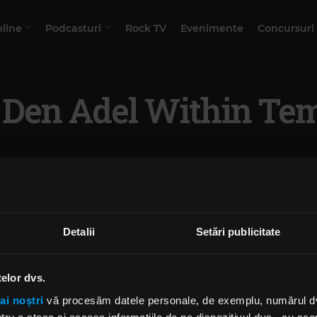
nline
Podcasturi
Rock TV
Evenimente
Concursuri
 Den Adel Within Tem
Detalii
Setări publicitate
telor dvs.
ai noștri
vă procesăm datele personale, de exemplu, numărul dvs.