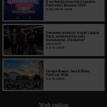
S-au deschis înscrierile pentru
Festivalul Mamaia 2026
21 DE ORE ÎN URMĂ
Povestea revenirii trupei Linkin
Park, prezentată în noul
documentar „Unshatter”
ANCA NIȚĂ
O ZI ÎN URMĂ
Începe Brașov Jazz & Blues
Festival 2026
O ZI ÎN URMĂ
Web radios