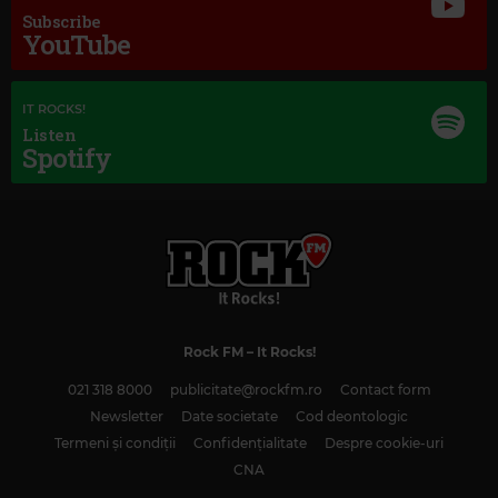
Subscribe
YouTube
IT ROCKS!
Listen
Spotify
Rock FM
– It Rocks!
Magic Classic Music
021 318 8000
publicitate@rockfm.ro
Contact form
FRÉDÉRIC CHOPIN
–
FANTAISIE-IMPROMPTU IN C-SHARP MINOR, OP. 66
Newsletter
Date societate
Cod deontologic
Termeni și condiții
Confidențialitate
Despre cookie-uri
CNA