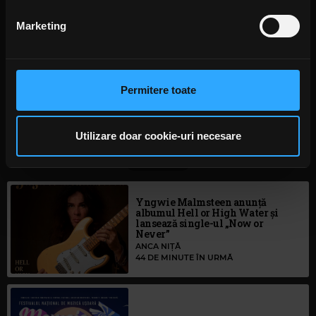
EVANESCENCE
AMY LEE EVANESCENCE
ALBUM NOU EVANESCENCE
din Declarația despre modulele cookie.
EVANESCENCE THE BITTER TRUTH
MELODIE NOUA EVANESCENCE
Marketing
JEN MAJURA EVANESCENCE
WASTED ON YOU EVANESCENCE
Folosim cookie-uri pentru a personaliza conținutul și
anunțurile, pentru a oferi funcții de rețele sociale și pentru
a analiza traficul. De asemenea, le oferim partenerilor de
Permitere toate
rețele sociale, de publicitate și de analize informații cu
privire la modul în care folosiți site-ul nostru. Aceștia le
Rock News
pot combina cu alte informații oferite de dvs. sau culese
Utilizare doar cookie-uri necesare
în urma folosirii serviciilor lor. În cazul în care alegeți să
MAI MULT
continuați să utilizați website-ul nostru, sunteți de acord
cu utilizarea modulelor noastre cookie.
Yngwie Malmsteen anunță
albumul Hell or High Water și
lansează single-ul „Now or
Never”
ANCA NIȚĂ
44 DE MINUTE ÎN URMĂ