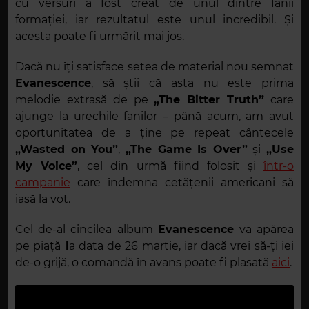
cu versuri a fost creat de unul dintre fanii
formației, iar rezultatul este unul incredibil. Și
acesta poate fi urmărit mai jos.
Dacă nu îți satisface setea de material nou semnat
Evanescence
, să știi că asta nu este prima
melodie extrasă de pe
„The Bitter Truth”
care
ajunge la urechile fanilor – până acum, am avut
oportunitatea de a ține pe repeat cântecele
„Wasted on You”
,
„The Game Is Over”
și
„Use
My Voice”
, cel din urmă fiind folosit și
într-o
campanie
care îndemna cetățenii americani să
iasă la vot.
Cel de-al cincilea album
Evanescence
va apărea
pe piață
l
a data de 26 martie, iar dacă vrei să-ți iei
de-o grijă, o comandă în avans poate fi plasată
aici
.