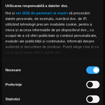
Utilizarea responsabilă a datelor dvs.
Noi și
cei 1022 de parteneri ai noștri
vă procesăm
datele personale, de exemplu, numărul dvs. de IP,
utilizând tehnologii precum modulele cookie, pentru a
stoca și accesa informațiile de pe dispozitivul dvs., cu
scopul de a vă oferi publicitate și conținut personalizate,
evaluări ale publicității și conținutului, informații despre
audiență și dezvoltare de produse. Puteți alege cine și cu
ce scopuri poate utiliza datele dvs.
Dacă ne permiteți, am dori, de asemenea:
Selecția
Necesare
Să colectăm informațiile cu privire la locația dvs.
consimțământului
geografică cu o exactitate de până la câțiva metri
Să vă identificăm dispozitivul scanândul-l în mod
Preferinţe
activ după caracteristici specifice (amprentare)
Găsiți mai multe informații despre procesarea datelor
Foto:
Arhiva RockFM
Statistici
dvs. personale și configurați-vă preferințele la
secțiunea
cu detalii
. Vă puteți modifica sau retrage oricând acordul