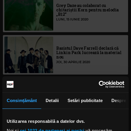
Grey Daze au colaborat cu
chitariștii Korn pentru melodia
„B12”
LUNI, 15 IUNIE 2020
Basistul Dave Farrell declară că
Linkin Park lucrează la material
nou
JOI, 30 APRILIE 2020
Mark Morton (Lamb Of God) își
amintește cu drag colaborarea cu
Chester Bennington (Linkin
Consimțământ
Detalii
Setări publicitate
Despre
Park)
MARȚI, 17 MARTIE 2020
Utilizarea responsabilă a datelor dvs.
Noi și
cei 1022 de parteneri ai noștri
vă procesăm