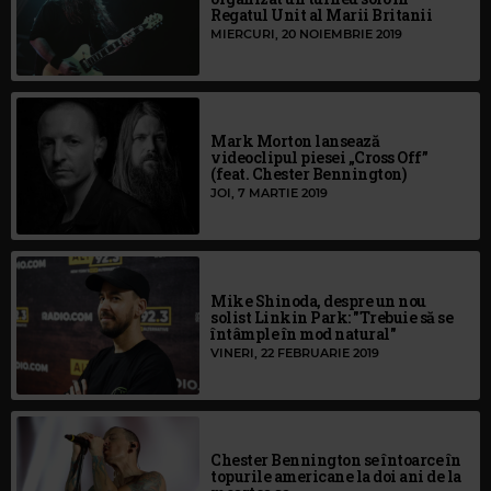
Regatul Unit al Marii Britanii
MIERCURI, 20 NOIEMBRIE 2019
Mark Morton lansează
videoclipul piesei „Cross Off”
(feat. Chester Bennington)
JOI, 7 MARTIE 2019
Mike Shinoda, despre un nou
solist Linkin Park: "Trebuie să se
întâmple în mod natural"
VINERI, 22 FEBRUARIE 2019
Chester Bennington se întoarce în
topurile americane la doi ani de la