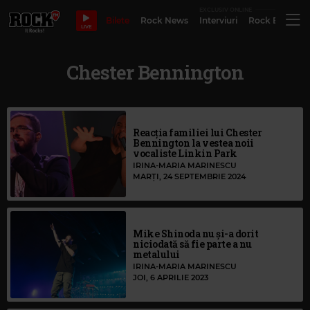
EXCLUSIV ONLINE
Bilete
Rock News
Interviuri
Rock Evergre
LIVE
Chester Bennington
Reacția familiei lui Chester
Bennington la vestea noii
vocaliste Linkin Park
IRINA-MARIA MARINESCU
MARȚI, 24 SEPTEMBRIE 2024
Mike Shinoda nu și-a dorit
niciodată să fie parte a nu
metalului
IRINA-MARIA MARINESCU
JOI, 6 APRILIE 2023