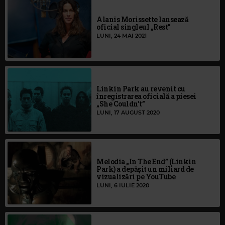
Alanis Morissette lansează
oficial singleul „Rest”
LUNI, 24 MAI 2021
Linkin Park au revenit cu
înregistrarea oficială a piesei
„She Couldn't”
LUNI, 17 AUGUST 2020
Melodia „In The End” (Linkin
Park) a depășit un miliard de
vizualizări pe YouTube
LUNI, 6 IULIE 2020