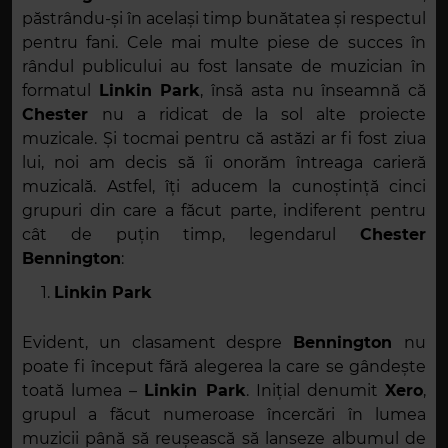
păstrându-și în același timp bunătatea și respectul
pentru fani. Cele mai multe piese de succes în
rândul publicului au fost lansate de muzician în
formatul
Linkin Park
, însă asta nu înseamnă că
Chester
nu a ridicat de la sol alte proiecte
muzicale. Și tocmai pentru că astăzi ar fi fost ziua
lui, noi am decis să îi onorăm întreaga carieră
muzicală. Astfel, îți aducem la cunoștință cinci
grupuri din care a făcut parte, indiferent pentru
cât de puțin timp, legendarul
Chester
Bennington
:
Linkin Park
Evident, un clasament despre
Bennington
nu
poate fi început fără alegerea la care se gândește
toată lumea –
Linkin Park
. Inițial denumit
Xero
,
grupul a făcut numeroase încercări în lumea
muzicii până să reușească să lanseze albumul de