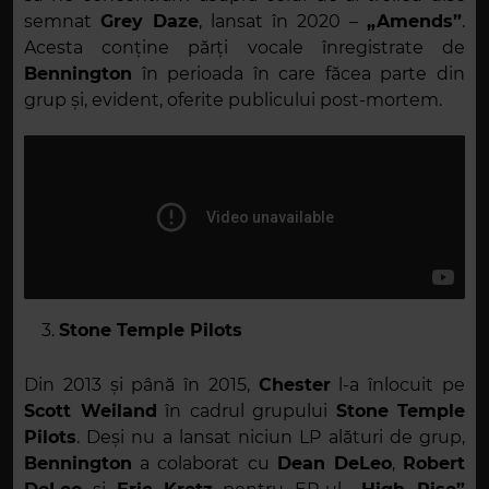
semnat
Grey Daze
, lansat în 2020 –
„Amends”
.
Acesta conține părți vocale înregistrate de
Bennington
în perioada în care făcea parte din
grup și, evident, oferite publicului post-mortem.
Stone Temple Pilots
Din 2013 și până în 2015,
Chester
l-a înlocuit pe
Scott Weiland
în cadrul grupului
Stone Temple
Pilots
. Deși nu a lansat niciun LP alături de grup,
Bennington
a colaborat cu
Dean DeLeo
,
Robert