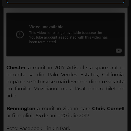
în urma folosirii serviciilor lor. În cazul în care alegeți să
turneu nord-american.
continuați să utilizați website-ul nostru, sunteți de acord
cu utilizarea modulelor noastre cookie.
Chester
a murit în 2017. Artistul s-a spânzurat în
locuința sa din Palo Verdes Estates, California,
după ce se întorsese mai devreme dintr-o vacanță
cu familia. Muzicianul nu a lăsat niciun bilet de
adio.
Bennington
a murit în ziua în care
Chris Cornell
ar fi împlinit 53 de ani – 20 iulie 2017.
Foto: Facebook, Linkin Park