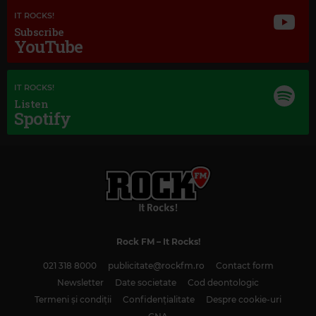
IT ROCKS!
Subscribe
YouTube
Magic Jazz
TONY BENNETT
–
ONE FOR MY BABY (AND ONE MORE FOR THE ROAD)
IT ROCKS!
Listen
Spotify
Rock FM
– It Rocks!
021 318 8000
publicitate@rockfm.ro
Contact form
Newsletter
Date societate
Cod deontologic
Termeni și condiții
Confidențialitate
Despre cookie-uri