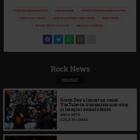
CHESTER BENNINGTON
LINKIN PARK
HYBRID THEORY LINKIN PARK
KINGS OF CHAOS
ALBUM AMENDS GREY DAZE
GREY DAZE
STONE TEMPLE PILOTS
DEAD BY SUNRISE
Rock News
MAI MULT
Green Day a lansat un canal
YouTube cu transmisie non-stop
și imagini nemaivăzute
ANCA NIȚĂ
2 ZILE ÎN URMĂ