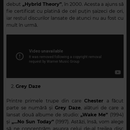
debut
„Hybrid Theory”
, în 2000. Acesta a ajuns să
fie certificat cu platină de cel puțin șaizeci de ori,
iar restul discurilor lansate de atunci nu au fost cu
mult în urmă.
Grey Daze
Printre primele trupe din care
Chester
a făcut
parte se numără și
Grey Daze
, alături de care a
lansat două albume de studio:
„Wake Me”
(1994)
și
„...No Sun Today”
(1997). Astăzi, însă, vom alege
să ne concentrăm asupra celui de-al treilea disc