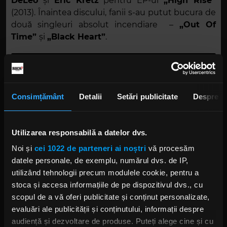
DeLeo
și
Eric Kretz
pentru EP-ul
„High Rise”
(2013). Înaintea discului, fanii s-au putut bucura de
două singleuri absolut incendiare –
„Out Of
Time”
și
„Black Heart”
.
Consimțământ
Detalii
Setări publicitate
Despre
Utilizarea responsabilă a datelor dvs.
Dead By Sunrise
Noi și
cei 1022 de parteneri ai noștri
vă procesăm
datele personale, de exemplu, numărul dvs. de IP,
Dead By Sunrise
este încă una dintre formațiile
utilizând tehnologii precum modulele cookie, pentru a
fondate de
Chester
. Deși grupul a fost format în
stoca și accesa informațiile de pe dispozitivul dvs., cu
2005, albumul de debut (și cel din urmă),
„Out Of
scopul de a vă oferi publicitate și conținut personalizate,
Ashes”
, a apărut abia în 2009. Discul s-a clasat
evaluări ale publicității și conținutului, informații despre
printre primele cincisprezece poziții în câteva
audiență și dezvoltare de produse. Puteți alege cine și cu