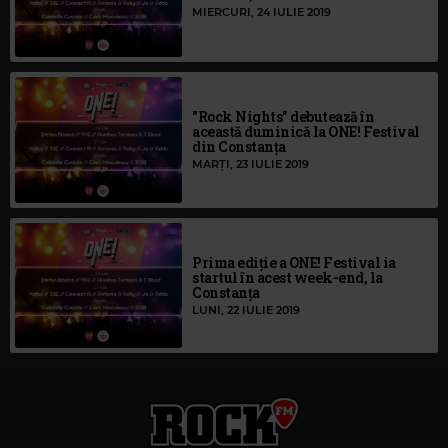
MIERCURI, 24 IULIE 2019
"Rock Nights" debutează în
această duminică la ONE! Festival
din Constanța
MARȚI, 23 IULIE 2019
Prima ediție a ONE! Festival ia
startul în acest week-end, la
Constanța
LUNI, 22 IULIE 2019