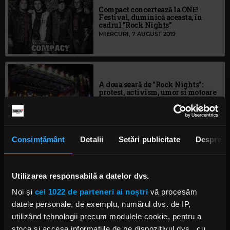
Compact concertează la ONE!
Festival, duminică aceasta, în
cadrul "Rock Nights"
MIERCURI, 7 AUGUST 2019
A doua seară de "Rock Nights":
protest, activism, umor si motoare
cu: Timpuri Noi, Cargo și Vama
MARȚI, 6 AUGUST 2019
Consimțământ
Detalii
Setări publicitate
Despre
Lupu’ cel Rău concertează în seara
rock de la ONE! Festival
Utilizarea responsabilă a datelor dvs.
MARȚI, 6 AUGUST 2019
Noi și
cei 1022 de parteneri ai noștri
vă procesăm
datele personale, de exemplu, numărul dvs. de IP,
utilizând tehnologii precum modulele cookie, pentru a
stoca și accesa informațiile de pe dispozitivul dvs., cu
A doua seară de Rock Nights//