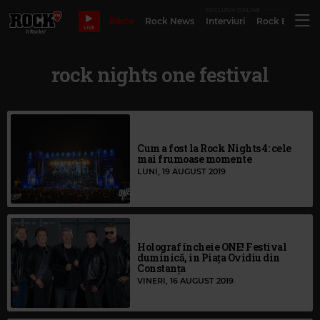
EXCLUSIV ONLINE
Bilete
Rock News
Interviuri
Rock Evergre
LIVE
rock nights one festival
Cum a fost la Rock Nights 4: cele
mai frumoase momente
LUNI, 19 AUGUST 2019
Holograf încheie ONE! Festival
duminică, in Piața Ovidiu din
Constanța
VINERI, 16 AUGUST 2019