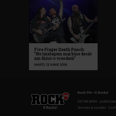
Five Finger Death Punch:
"Ne înțelegem mai bine decât
am făcut-o vreodată"
MARȚI, 12 IUNIE 2018
Rock FM
– It Rocks!
021 318 8000
publicita
Termeni și condiții
Confi