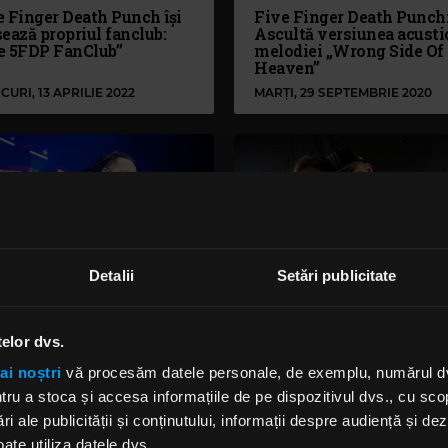
e Finger Death Punch își
Five Finger Death Punch
ează propriul fanclub:
Ascultă versiunea acusti
e 5FDP FanClub”
melodiei „Wrong Side Of
Heaven”
CURI, 13 APRILIE 2022
MARȚI, 29 SEPTEMBRIE 2020
Detalii
Setări publicitate
telor dvs.
tan Bathory (Five Finger
Interviu Zoltan Bathory
th Punch) vorbește
(5FDP), în exclusivitate
ai noștri
vă procesăm datele personale, de exemplu, numărul dvs.
pre primul său contact cu
pentru Rock FM, despre
u a stoca și accesa informațiile de pe dispozitivul dvs., cu scopu
ica heavy metal
turneul cu Megadeth,
ri ale publicității și conținutului, informații despre audiență și d
viitorul album și evoluția
trupei
ate utiliza datele dvs.