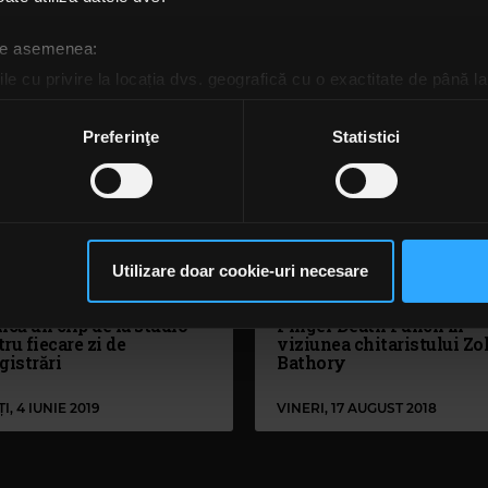
CURI, 1 APRILIE 2020
JOI, 27 FEBRUARIE 2020
 de asemenea:
le cu privire la locația dvs. geografică cu o exactitate de până la
ozitivul scanândul-l în mod activ după caracteristici specifice (
espre procesarea datelor dvs. personale și configurați-vă preferin
Preferinţe
Statistici
ge oricând acordul din Declarația despre modulele cookie.
rsonaliza conținutul și anunțurile, pentru a oferi funcții de rețele
im partenerilor de rețele sociale, de publicitate și de analize info
ceștia le pot combina cu alte informații oferite de dvs. sau culese î
Utilizare doar cookie-uri necesare
să continuați să utilizați website-ul nostru, sunteți de acord cu uti
e Finger Death Punch
Cele mai bune 10 piese Fi
ică un clip de la studio
Finger Death Punch în
ru fiecare zi de
viziunea chitaristului Zo
gistrări
Bathory
I, 4 IUNIE 2019
VINERI, 17 AUGUST 2018