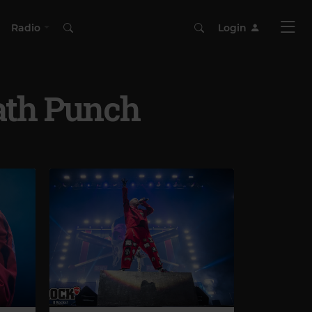
Radio
Login
ath Punch