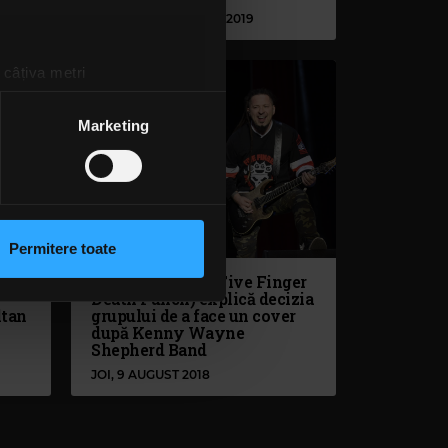
MARȚI, 3 DECEMBRIE 2019
 câțiva metri
amprentare)
țele la
secțiunea cu detalii
.
Marketing
 sociale și pentru a analiza
rmații cu privire la modul în
n urma folosirii serviciilor
Permitere toate
lizarea modulelor noastre
ve
Zoltan Bathory (Five Finger
Death Punch) explică decizia
ltan
grupului de a face un cover
după Kenny Wayne
Shepherd Band
JOI, 9 AUGUST 2018