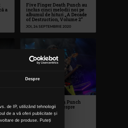
:
Five Finger Death Punch au
că a
inclus cinci melodii noi pe
albumul de hituri „A Decade
of Destruction, Volume 2”
JOI, 24 SEPTEMBRIE 2020
Despre
Five Finger Death Punch
revin cu detalii despre
 de IP, utilizând tehnologii
albumul „F8”
l de a vă oferi publicitate și
ezvoltare de produse. Puteți