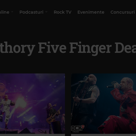
nline
Podcasturi
Rock TV
Evenimente
Concursuri
athory Five Finger De