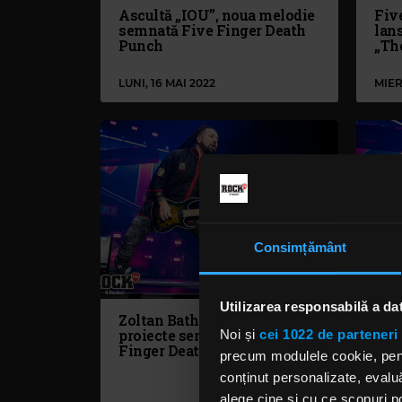
Ascultă „IOU”, noua melodie
Fiv
semnată Five Finger Death
lans
Punch
„Th
LUNI, 16 MAI 2022
MIER
Consimțământ
Utilizarea responsabilă a da
Zoltan Bathory: Despre noile
Zol
proiecte semnate Five
Dea
Noi și
cei 1022 de parteneri 
Finger Death Punch
des
precum modulele cookie, pentr
muz
conținut personalizate, evaluă
alege cine și cu ce scopuri po