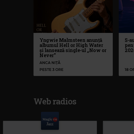
Yngwie Malmsteen anunță
S-au
albumul Hell or High Water
pen
și lansează single-ul „Now or
202
Never”
ANCA NIȚĂ
PESTE 3 ORE
18 O
Web radios