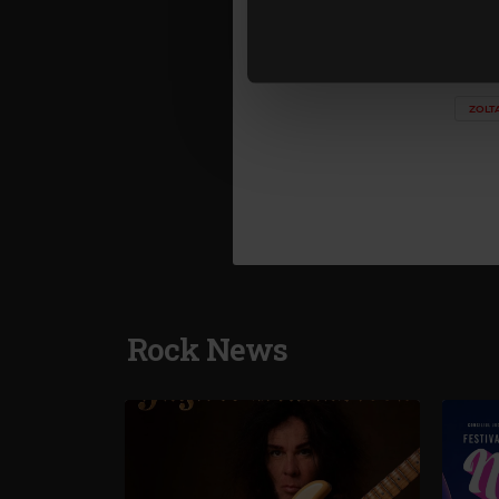
care folosiți site-ul nostru. A
lor. În cazul în care alegeți 
Foto: Fac
cookie.
ZOLT
Rock News