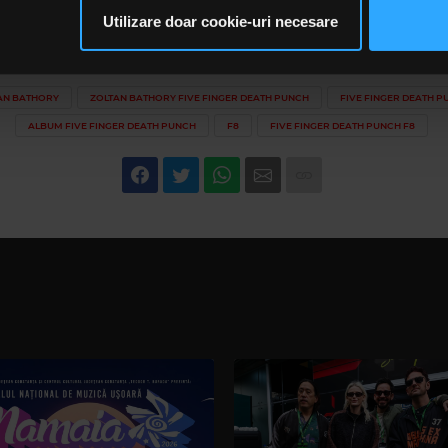
ceștia le pot combina cu alte informații oferite de dvs. sau culese î
Utilizare doar cookie-uri necesare
să continuați să utilizați website-ul nostru, sunteți de acord cu uti
ebook,
Rock FM
AN BATHORY
ZOLTAN BATHORY FIVE FINGER DEATH PUNCH
FIVE FINGER DEATH P
ALBUM FIVE FINGER DEATH PUNCH
F8
FIVE FINGER DEATH PUNCH F8