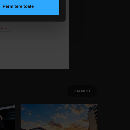
n urma folosirii serviciilor
Permitere toate
lizarea modulelor noastre
UNCH
MAI MULT