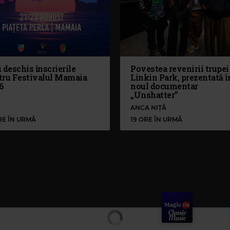
 deschis înscrierile
Povestea revenirii trupei
tru Festivalul Mamaia
Linkin Park, prezentată î
6
noul documentar
„Unshatter”
ANCA NIȚĂ
RE ÎN URMĂ
19 ORE ÎN URMĂ