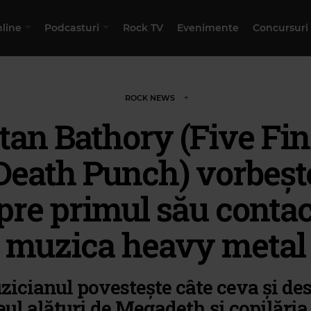
nline
Podcasturi
Rock TV
Evenimente
Concursuri
ROCK NEWS
tan Bathory (Five Fi
Death Punch) vorbeșt
pre primul său contac
muzica heavy metal
icianul povestește câte ceva și de
eul alături de Megadeth și copilăria 