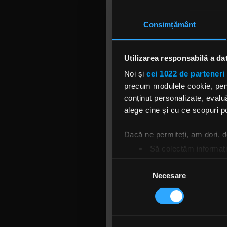
Aveam post
Am descop
Consimțământ
că a fost su
Începuturi
Utilizarea responsabilă a da
„Ca adoles
de chesti
Noi și
cei 1022 de parteneri 
Exploited
precum modulele cookie, pentr
muzician, 
conținut personalizate, evaluă
era împotr
alege cine și cu ce scopuri po
își trimit
Generația m
Dacă ne permiteți, am dori,
Să colectăm informații
Prima sa c
Să vă identificăm disp
Selecția
de el a aju
Găsiți mai multe informații d
Necesare
consimțământului
Vă puteți modifica sau retra
Five Fing
„F8”
, la s
Folosim cookie-uri pentru a pe
purtăm o di
traficul. De asemenea, le ofer
Iată ce a ie