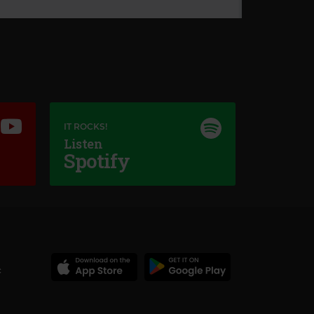
IT ROCKS!
Listen
Spotify
c