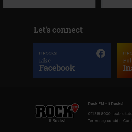
Let's connect
IT ROCKS!
IT R
Like
Fol
Facebook
In
Magic Jazz
LENA HORNE
–
SOMEONE TO WATCH OVER ME
Rock FM
– It Rocks!
021 318 8000
publicita
Termeni și condiții
Confi