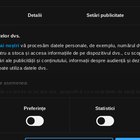
erele lor pe pereți, așa că a fost o nebunie să plec la 
erit și mă ocup și de managementul celor de la
Bad 
Detalii
Setări publicitate
per să îi avem și pe ei alături de noi”.
le sale muzicale sunt cel puțin interesante, în Ungaria
telor dvs.
cent, a început să îmi placă punk-ul britanic. Asculta
i nebunești, precum
Cockney Rejects
,
UK Subs
,
G
ai noștri
vă procesăm datele personale, de exemplu, numărul dvs.
. Primul meu contact cu metalul a fost
Iron Maid
u a stoca și accesa informațiile de pe dispozitivul dvs., cu scopu
heavy metalul a devenit un fel de rebeliune, mai ales 
ri ale publicității și conținutului, informații despre audiență și d
iva genului. „Trupele din generația dinaintea alei mele 
ate utiliza datele dvs.
ă toate versurile către Guvern dacă voiau să aibă voi
ea voia să ardă totul din temelii. Asta era muzica perfec
 de asemenea:
le cu privire la locația dvs. geografică cu o exactitate de până la
hitară a fost un proiect – baza cumpărată la mâna a doua 
ozitivul scanândul-l în mod activ după caracteristici specifice (
ns cumva într-o formă care să poată fi folosită.
espre procesarea datelor dvs. personale și configurați-vă preferin
Preferinţe
Statistici
ge oricând acordul din Declarația despre modulele cookie.
er Death Punch
au revenit cu cel de-al optulea album
fârșitul lunii trecute. Cu
Zoltan Bathory
am avut și noi
rsonaliza conținutul și anunțurile, pentru a oferi funcții de rețele
scuție în februarie, înaintea concertului susținut în Sofi
im partenerilor de rețele sociale, de publicitate și de analize info
șit
.