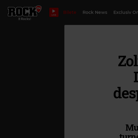
Bilete
Rock News
Exclusiv O
LIVE
Zol
des
Muz
turn