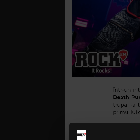
Într-un in
Death Pu
trupa l-a 
primul lui
Toată tre
„
Megadet