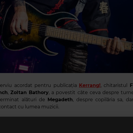
terviu acordat pentru publicația
Kerrang!
, chitaristul
F
nch
,
Zoltan Bathory
, a povestit câte ceva despre turn
terminat alături de
Megadeth
, despre copilăria sa, da
 contact cu lumea muzicii.
aba cu turneul, spune muzicianul, i se pare de pe 
h
a fost una dintre trupele mele preferate când era