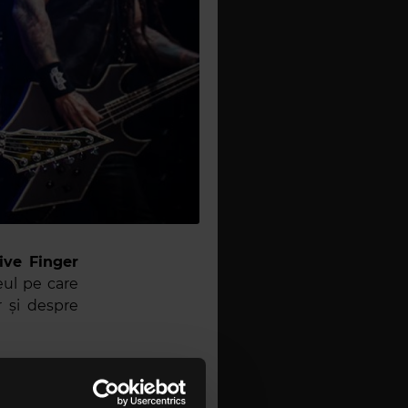
ive Finger
eul pe care
r și despre
altă lume.
m mai mic.