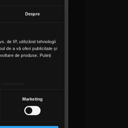
drum cu ei.
Wolves
, așa
Despre
 comunistă.
m o grămadă
BH
și
The
 de IP, utilizând tehnologii
en
”. Pentru
l de a vă oferi publicitate și
că Guvernul
ezvoltare de produse. Puteți
trebuiau să
e să cânte.
tă”.
 câțiva metri
și reparată
amprentare)
țele la
secțiunea cu detalii
.
Marketing
 de studio,
 ocazia să
 sociale și pentru a analiza
a, Bulgaria.
rmații cu privire la modul în