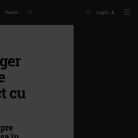
Radio
Login
nger
e
t cu
spre
sa în