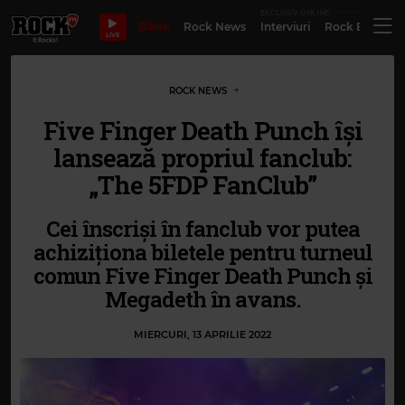
EXCLUSIV ONLINE
Bilete
Rock News
Interviuri
Rock Evergre
LIVE
ROCK NEWS
Five Finger Death Punch își
lansează propriul fanclub:
„The 5FDP FanClub”
Cei înscriși în fanclub vor putea
achiziționa biletele pentru turneul
comun Five Finger Death Punch și
Megadeth în avans.
MIERCURI, 13 APRILIE 2022