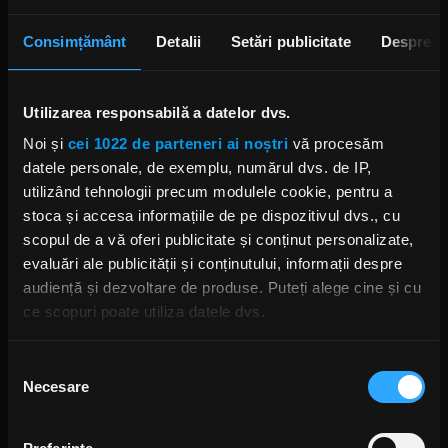
Consimțământ
Detalii
Setări publicitate
Despre
Foto: Facebook, Five Finger Death Punch
Utilizarea responsabilă a datelor dvs.
FIVE FINGER DEATH PUNCH
FIVE FINGER DEATH PUNCH AFTERLIFE
Noi și
cei 1022 de parteneri ai noștri
vă procesăm
FIVE FINGER DEATH PUNCH ALBUM NOU
datele personale, de exemplu, numărul dvs. de IP,
ZOLTAN BATHORY FIVE FINGER DEATH PUNCH
IVAN MOODY
utilizând tehnologii precum modulele cookie, pentru a
TURNEU FIVE FINGER DEATH PUNCH
MEGADETH
FIRE FROM THE GODS
stoca și accesa informațiile de pe dispozitivul dvs., cu
THE HU
scopul de a vă oferi publicitate și conținut personalizate,
evaluări ale publicității și conținutului, informații despre
audiență și dezvoltare de produse. Puteți alege cine și cu
ce scopuri poate utiliza datele dvs.
Dacă ne permiteți, am dori, de asemenea:
Rock News
Selecția
Necesare
Să colectăm informațiile cu privire la locația dvs.
consimțământului
MAI MULT
geografică cu o exactitate de până la câțiva metri
Să vă identificăm dispozitivul scanândul-l în mod