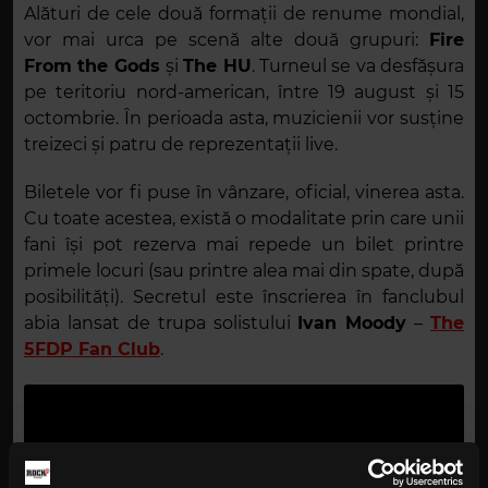
Alături de cele două formații de renume mondial,
vor mai urca pe scenă alte două grupuri:
Fire
From the Gods
și
The HU
. Turneul se va desfășura
pe teritoriu nord-american, între 19 august și 15
octombrie. În perioada asta, muzicienii vor susține
treizeci și patru de reprezentații live.
Biletele vor fi puse în vânzare, oficial, vinerea asta.
Cu toate acestea, există o modalitate prin care unii
fani își pot rezerva mai repede un bilet printre
primele locuri (sau printre alea mai din spate, după
posibilități). Secretul este înscrierea în fanclubul
abia lansat de trupa solistului
Ivan Moody
–
The
5FDP Fan Club
.