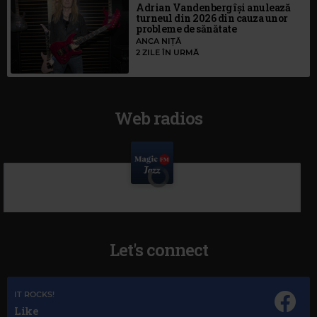
Adrian Vandenberg își anulează
turneul din 2026 din cauza unor
probleme de sănătate
ANCA NIȚĂ
2 ZILE ÎN URMĂ
Web radios
Let's connect
IT ROCKS!
Like