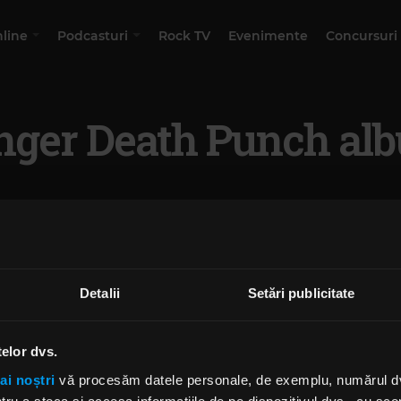
nline
Podcasturi
Rock TV
Evenimente
Concursuri
inger Death Punch al
Detalii
Setări publicitate
telor dvs.
ai noștri
vă procesăm datele personale, de exemplu, numărul dvs.