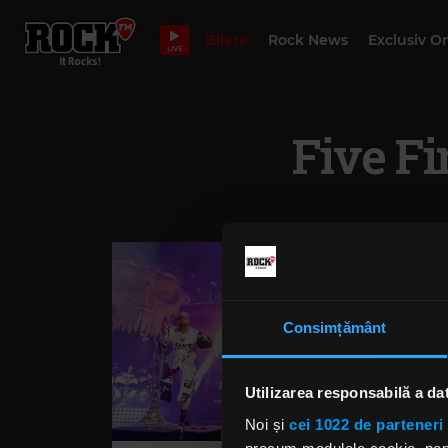
Bilete
Rock News
Exclusiv O
LIVE
Five F
Consimțământ
Utilizarea responsabilă a da
Noi și
cei 1022 de parteneri 