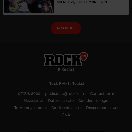
MIERCURI, 7 OCTOMBRIE 2020
MAI MULT
Rock FM
– It Rocks!
021 318 8000
publicitate@rockfm.ro
Contact form
Newsletter
Date societate
Cod deontologic
Termeni și condiții
Confidențialitate
Despre cookie-uri
CNA