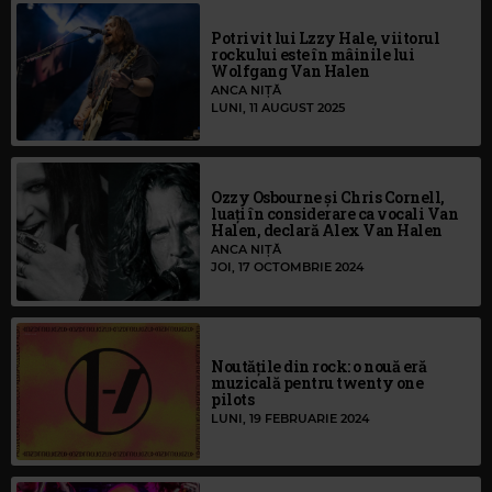
Potrivit lui Lzzy Hale, viitorul
rockului este în mâinile lui
Wolfgang Van Halen
ANCA NIȚĂ
LUNI, 11 AUGUST 2025
Ozzy Osbourne și Chris Cornell,
luați în considerare ca vocali Van
Halen, declară Alex Van Halen
ANCA NIȚĂ
JOI, 17 OCTOMBRIE 2024
Noutățile din rock: o nouă eră
muzicală pentru twenty one
pilots
LUNI, 19 FEBRUARIE 2024