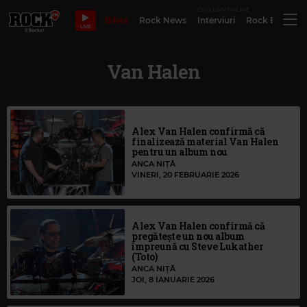
EXCLUSIV ONLINE
Bilete
Rock News
Interviuri
Rock Evergre
LIVE
Van Halen
Alex Van Halen confirmă că
finalizează material Van Halen
pentru un album nou
ANCA NIȚĂ
VINERI, 20 FEBRUARIE 2026
Alex Van Halen confirmă că
pregătește un nou album
împreună cu Steve Lukather
(Toto)
ANCA NIȚĂ
JOI, 8 IANUARIE 2026