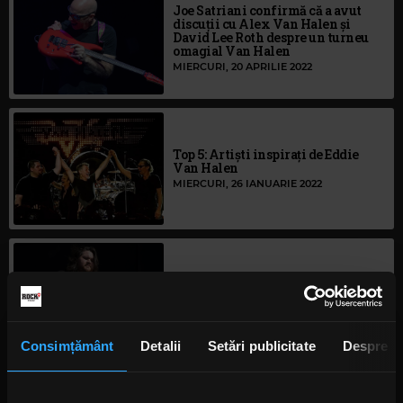
Joe Satriani confirmă că a avut
discuții cu Alex Van Halen și
David Lee Roth despre un turneu
omagial Van Halen
MIERCURI, 20 APRILIE 2022
Top 5: Artiști inspirați de Eddie
Van Halen
MIERCURI, 26 IANUARIE 2022
Wolfgang Van Halen: Iată care
sunt albumele sale preferate de la
Van Halen
MIERCURI, 5 IANUARIE 2022
Consimțământ
Detalii
Setări publicitate
Despre