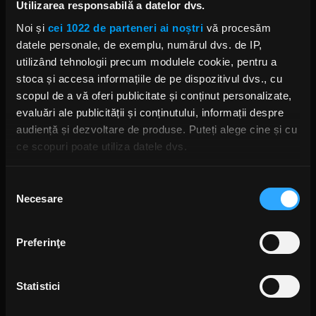
Wolfgang Van Halen marchează
Utilizarea responsabilă a datelor dvs.
6 ani de la ultimul concert Van
Halen
Noi și
cei 1022 de parteneri ai noștri
vă procesăm
MIERCURI, 6 OCTOMBRIE 2021
datele personale, de exemplu, numărul dvs. de IP,
utilizând tehnologii precum modulele cookie, pentru a
stoca și accesa informațiile de pe dispozitivul dvs., cu
scopul de a vă oferi publicitate și conținut personalizate,
Wolfgang Van Halen refuză ideea
evaluări ale publicității și conținutului, informații despre
de a interpreta numai coveruri
Van Halen
audiență și dezvoltare de produse. Puteți alege cine și cu
MARȚI, 6 IULIE 2021
ce scopuri poate utiliza datele dvs.
Dacă ne permiteți, am dori, de asemenea:
Selecția
Necesare
Să colectăm informațiile cu privire la locația dvs.
consimțământului
Mr. Bungle lansează un cover
geografică cu o exactitate de până la câțiva metri
după melodia „Loss Of Control”
(Van Halen)
Să vă identificăm dispozitivul scanândul-l în mod
Preferinţe
JOI, 20 MAI 2021
activ după caracteristici specifice (amprentare)
Găsiți mai multe informații despre procesarea datelor
Statistici
dvs. personale și configurați-vă preferințele la
secțiunea
cu detalii
. Vă puteți modifica sau retrage oricând acordul