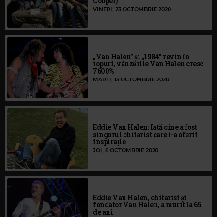
Cooper)
VINERI, 23 OCTOMBRIE 2020
„Van Halen” și „1984” revin în
topuri, vânzările Van Halen cresc
7600%
MARȚI, 13 OCTOMBRIE 2020
Eddie Van Halen: Iată cine a fost
singurul chitarist care i-a oferit
inspirație
JOI, 8 OCTOMBRIE 2020
Eddie Van Halen, chitarist şi
fondator Van Halen, a murit la 65
de ani