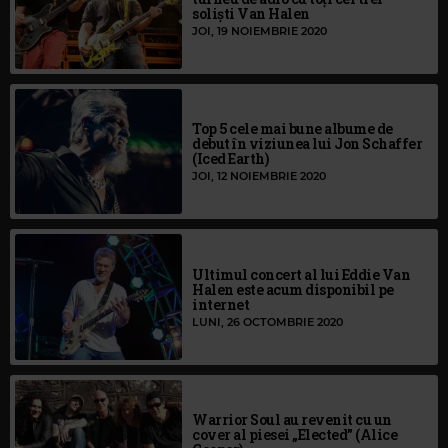
soliști Van Halen
JOI, 19 NOIEMBRIE 2020
Top 5 cele mai bune albume de
debut în viziunea lui Jon Schaffer
(Iced Earth)
JOI, 12 NOIEMBRIE 2020
Ultimul concert al lui Eddie Van
Halen este acum disponibil pe
internet
LUNI, 26 OCTOMBRIE 2020
Warrior Soul au revenit cu un
cover al piesei „Elected” (Alice