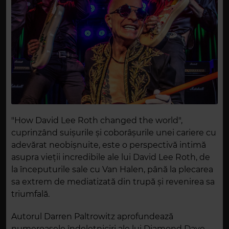
"How David Lee Roth changed the world",
cuprinzând suișurile și coborâșurile unei cariere cu
adevărat neobișnuite, este o perspectivă intimă
asupra vieții incredibile ale lui David Lee Roth, de
la începuturile sale cu Van Halen, până la plecarea
sa extrem de mediatizată din trupă și revenirea sa
triumfală.
Autorul Darren Paltrowitz aprofundează
numeroasele îndeletniciri ale lui Diamond Dave,