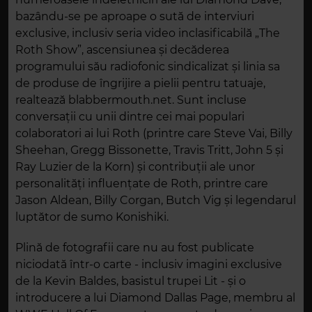
bazându-se pe aproape o sută de interviuri
exclusive, inclusiv seria video inclasificabilă „The
Roth Show”, ascensiunea și decăderea
programului său radiofonic sindicalizat și linia sa
de produse de îngrijire a pielii pentru tatuaje,
realtează blabbermouth.net. Sunt incluse
conversații cu unii dintre cei mai populari
colaboratori ai lui Roth (printre care Steve Vai, Billy
Sheehan, Gregg Bissonette, Travis Tritt, John 5 și
Ray Luzier de la Korn) și contribuții ale unor
personalități influențate de Roth, printre care
Jason Aldean, Billy Corgan, Butch Vig și legendarul
luptător de sumo Konishiki.
Plină de fotografii care nu au fost publicate
niciodată într-o carte - inclusiv imagini exclusive
de la Kevin Baldes, basistul trupei Lit - și o
introducere a lui Diamond Dallas Page, membru al