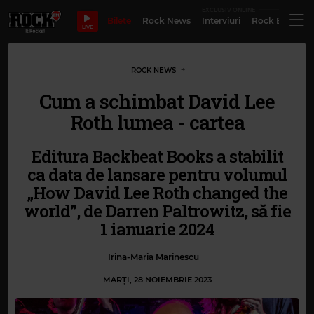
EXCLUSIV ONLINE
Bilete
Rock News
Interviuri
Rock Evergre
LIVE
ROCK NEWS
Cum a schimbat David Lee
Roth lumea - cartea
Editura Backbeat Books a stabilit
ca data de lansare pentru volumul
„How David Lee Roth changed the
world”, de Darren Paltrowitz, să fie
1 ianuarie 2024
Irina-Maria Marinescu
MARȚI, 28 NOIEMBRIE 2023