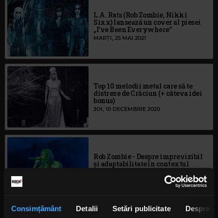
L.A. Rats (Rob Zombie, Nikki
Sixx) lansează un cover al piesei
„I’ve Been Everywhere”
MARȚI, 25 MAI 2021
Top 10 melodii metal care să te
distreze de Crăciun (+ câteva idei
bonus)
JOI, 10 DECEMBRIE 2020
Rob Zombie - Despre imprevizibil
și adaptabilitate în contextul
filmului „3 From Hell”
JOI, 24 OCTOMBRIE 2019
Consimțământ
Detalii
Setări publicitate
Despre