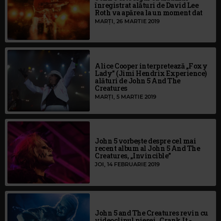
înregistrat alături de David Lee
Roth va apărea la un moment dat
MARȚI, 26 MARTIE 2019
Alice Cooper interpretează „Foxy
Lady” (Jimi Hendrix Experience)
alături de John 5 And The
Creatures
MARȚI, 5 MARTIE 2019
John 5 vorbește despre cel mai
recent album al John 5 And The
Creatures, „Invincible”
JOI, 14 FEBRUARIE 2019
John 5 and The Creatures revin cu
videoclipul piesei „Crank It -