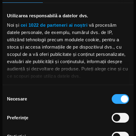
John 5 declară că David Lee Roth
este eroul cu care a reușit să
colaboreze
Utilizarea responsabilă a datelor dvs.
MARȚI, 20 AUGUST 2019
Noi și
cei 1022 de parteneri ai noștri
vă procesăm
datele personale, de exemplu, numărul dvs. de IP,
utilizând tehnologii precum modulele cookie, pentru a
stoca și accesa informațiile de pe dispozitivul dvs., cu
John 5 And The Creatures
lansează videoclipul melodiei „I
scopul de a vă oferi publicitate și conținut personalizate,
Want It All”
evaluări ale publicității și conținutului, informații despre
VINERI, 2 AUGUST 2019
audiență și dezvoltare de produse. Puteți alege cine și cu
ce scopuri poate utiliza datele dvs.
Dacă ne permiteți, am dori, de asemenea:
Selecția
John 5 ia repetițiile formației sale
Necesare
Să colectăm informațiile cu privire la locația dvs.
consimțământului
foarte în serios
geografică cu o exactitate de până la câțiva metri
VINERI, 26 APRILIE 2019
Să vă identificăm dispozitivul scanândul-l în mod
Preferinţe
activ după caracteristici specifice (amprentare)
Găsiți mai multe informații despre procesarea datelor
Corey Taylor, John 5 și Michael