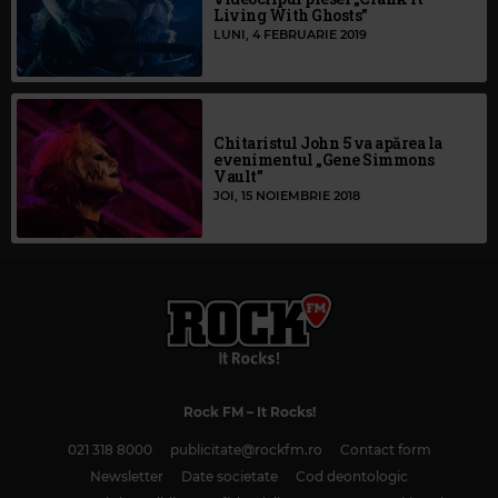
Living With Ghosts”
LUNI, 4 FEBRUARIE 2019
Chitaristul John 5 va apărea la
evenimentul „Gene Simmons
Vault”
JOI, 15 NOIEMBRIE 2018
Rock FM
– It Rocks!
021 318 8000
publicitate@rockfm.ro
Contact form
Newsletter
Date societate
Cod deontologic