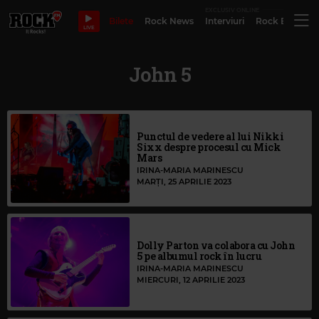
EXCLUSIV ONLINE
Bilete
Rock News
Interviuri
Rock Evergre
LIVE
John 5
Punctul de vedere al lui Nikki
Sixx despre procesul cu Mick
Mars
IRINA-MARIA MARINESCU
MARȚI, 25 APRILIE 2023
Dolly Parton va colabora cu John
5 pe albumul rock în lucru
IRINA-MARIA MARINESCU
MIERCURI, 12 APRILIE 2023