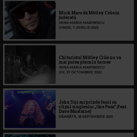
Mick Mars dă Mötley Crüe în
judecată
IRINA-MARIA MARINESCU
VINERI, 7 APRILIE 2023
Chitaristul Mötley Crüe nu va
mai putea pleca în turnee
IRINA-MARIA MARINESCU
JOI, 27 OCTOMBRIE 2022
John 5 își surprinde fanii cu
clipul singleului „Que Pasa” (feat.
Dave Mustaine)
SÂMBĂTĂ, 18 SEPTEMBRIE 2021