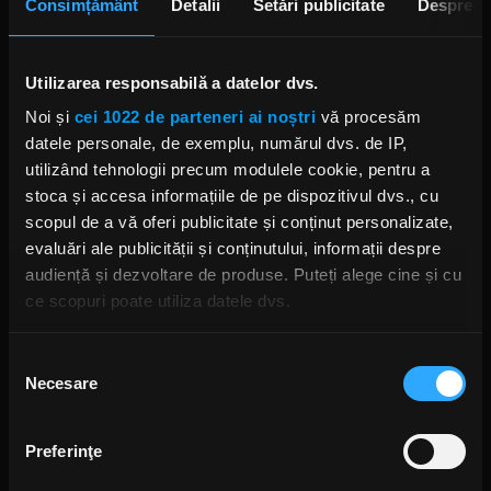
Consimțământ
Detalii
Setări publicitate
Despre
Tool interpretează melodia
„7empest” live în premieră
Utilizarea responsabilă a datelor dvs.
VINERI, 21 FEBRUARIE 2020
Noi și
cei 1022 de parteneri ai noștri
vă procesăm
datele personale, de exemplu, numărul dvs. de IP,
utilizând tehnologii precum modulele cookie, pentru a
stoca și accesa informațiile de pe dispozitivul dvs., cu
Mama lui Tom Morello a fost
diriginta chitaristului Adam
scopul de a vă oferi publicitate și conținut personalizate,
Jones (Tool)
evaluări ale publicității și conținutului, informații despre
MIERCURI, 4 SEPTEMBRIE 2019
audiență și dezvoltare de produse. Puteți alege cine și cu
ce scopuri poate utiliza datele dvs.
Dacă ne permiteți, am dori, de asemenea:
Tool: Basistul Justin Chancellor
Selecția
declară că procesul de compoziție
Necesare
Să colectăm informațiile cu privire la locația dvs.
consimțământului
pentru „Fear Inoculum” a fost
extrem de frustrant
geografică cu o exactitate de până la câțiva metri
JOI, 22 AUGUST 2019
Să vă identificăm dispozitivul scanândul-l în mod
Preferinţe
activ după caracteristici specifice (amprentare)