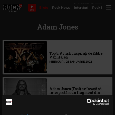
EXCLUSIV ONLINE
Bilete
Rock News
Interviuri
Rock Evergre
LIVE
Adam Jones
Top 5: Artiști inspirați de Eddie
Van Halen
MIERCURI, 26 IANUARIE 2022
Adam Jones (Tool) ne învață să
interpretăm un fragment din
„Pneuma”
MARȚI, 5 MAI 2020