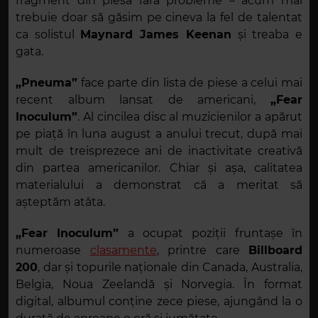
fragment din piesă fără probleme – acum mai
trebuie doar să găsim pe cineva la fel de talentat
ca solistul
Maynard James Keenan
și treaba e
gata.
„Pneuma”
face parte din lista de piese a celui mai
recent album lansat de americani,
„Fear
Inoculum”
. Al cincilea disc al muzicienilor a apărut
pe piață în luna august a anului trecut, după mai
mult de treisprezece ani de inactivitate creativă
din partea americanilor. Chiar și așa, calitatea
materialului a demonstrat că a meritat să
așteptăm atâta.
„Fear Inoculum”
a ocupat poziții fruntașe în
numeroase
clasamente
, printre care
Billboard
200
, dar și topurile naționale din Canada, Australia,
Belgia, Noua Zeelandă și Norvegia. În format
digital, albumul conține zece piese, ajungând la o