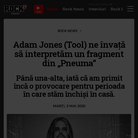
EXCLUSIV ONLINE
Bilete
Rock News
Interviuri
Rock Evergre
LIVE
ROCK NEWS
Adam Jones (Tool) ne învață
să interpretăm un fragment
din „Pneuma”
Până una-alta, iată că am primit
încă o provocare pentru perioada
în care stăm închiși în casă.
MARȚI, 5 MAI 2020