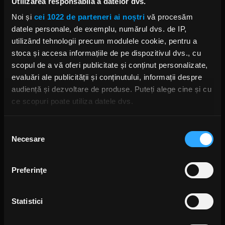
Utilizarea responsabilă a datelor dvs.
Noi și
cei 1022 de parteneri ai noștri
vă procesăm
Rock Around the Weekend | 1 - 3
datele personale, de exemplu, numărul dvs. de IP,
APRILIE 2022
utilizând tehnologii precum modulele cookie, pentru a
VINERI, 1 APRILIE 2022
stoca și accesa informațiile de pe dispozitivul dvs., cu
scopul de a vă oferi publicitate și conținut personalizate,
evaluări ale publicității și conținutului, informații despre
audiență și dezvoltare de produse. Puteți alege cine și cu
Rock Around the Weekend | 25-27
ce scopuri poate utiliza datele dvs.
MARTIE 2022
VINERI, 25 MARTIE 2022
Dacă ne permiteți, am dori, de asemenea:
Selecția
Necesare
Să colectăm informațiile cu privire la locația dvs.
consimțământului
geografică cu o exactitate de până la câțiva metri
Să vă identificăm dispozitivul scanândul-l în mod
Preferinţe
Rock Around the Weekend | 18-20
activ după caracteristici specifice (amprentare)
MARTIE 2022
VINERI, 18 MARTIE 2022
Găsiți mai multe informații despre procesarea datelor
Statistici
dvs. personale și configurați-vă preferințele la
secțiunea
cu detalii
. Vă puteți modifica sau retrage oricând acordul