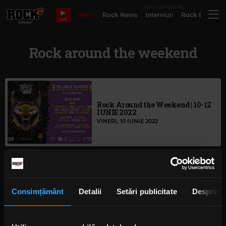
EXCLUSIV ONLINE
Bilete
Rock News
Interviuri
Rock Evergre
LIVE
Rock around the weekend
Rock Around the Weekend | 10-12
IUNIE 2022
VINERI, 10 IUNIE 2022
Rock Around the Weekend | 6 – 8
MAI 2022
Consimțământ
Detalii
Setări publicitate
Despre
VINERI, 6 MAI 2022