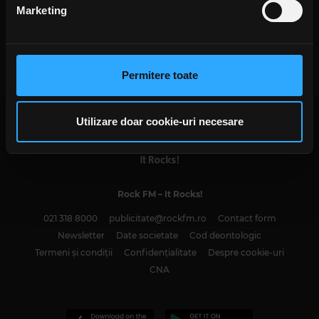
din Declarația despre modulele cookie.
Marketing
Rock Around the Weekend | 11-13
Folosim cookie-uri pentru a personaliza conținutul și
MARTIE 2022
VINERI, 11 MARTIE 2022
anunțurile, pentru a oferi funcții de rețele sociale și pentru
a analiza traficul. De asemenea, le oferim partenerilor de
Permitere toate
rețele sociale, de publicitate și de analize informații cu
privire la modul în care folosiți site-ul nostru. Aceștia le
pot combina cu alte informații oferite de dvs. sau culese
Utilizare doar cookie-uri necesare
în urma folosirii serviciilor lor. În cazul în care alegeți să
continuați să utilizați website-ul nostru, sunteți de acord
cu utilizarea modulelor noastre cookie.
Rock FM
– It Rocks!
021 318 8000
publicitate@rockfm.ro
Contact form
Newsletter
Date societate
Cod deontologic
Termeni și condiții
Confidențialitate
Despre cookie-uri
CNA