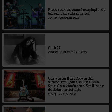
Piese rock care sună neașteptat de
bine în variantă acustică
JOI, 19 IANUARIE 2023
Club 27
VINERI, 16 DECEMBRIE 2022
Chitara lui Kurt Cobain din
videoclipul „Smells Like Teen
Spirit” s-a vândut cu 4,5 milioane
de dolari la licitație
MARȚI, 24 MAI 2022