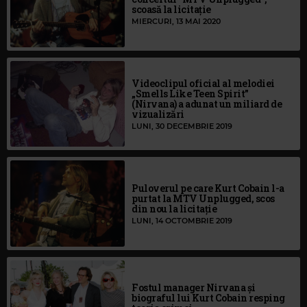
scoasă la licitație
MIERCURI, 13 MAI 2020
Videoclipul oficial al melodiei
„Smells Like Teen Spirit”
(Nirvana) a adunat un miliard de
vizualizări
LUNI, 30 DECEMBRIE 2019
Puloverul pe care Kurt Cobain l-a
purtat la MTV Unplugged, scos
din nou la licitație
LUNI, 14 OCTOMBRIE 2019
Fostul manager Nirvana și
biograful lui Kurt Cobain resping