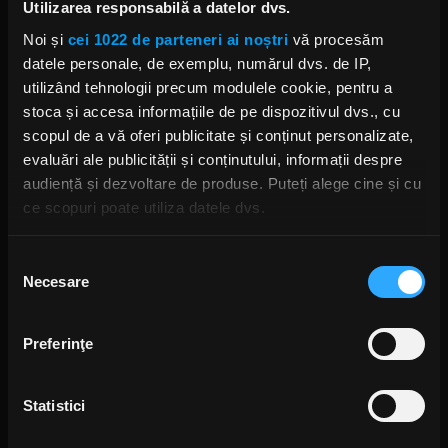
Dave Grohl povestește despre
Utilizarea responsabilă a datelor dvs.
teama inițială de a lansa material
alături de Foo Fighters
Noi și
cei 1022 de parteneri ai noștri
vă procesăm
MARȚI, 9 FEBRUARIE 2021
datele personale, de exemplu, numărul dvs. de IP,
utilizând tehnologii precum modulele cookie, pentru a
stoca și accesa informațiile de pe dispozitivul dvs., cu
scopul de a vă oferi publicitate și conținut personalizate,
Dave Grohl (Foo Fighters) refuză
evaluări ale publicității și conținutului, informații despre
să interpreteze vocal piese
lansate alături de Nirvana
audiență și dezvoltare de produse. Puteți alege cine și cu
VINERI, 15 IANUARIE 2021
ce scopuri poate utiliza datele dvs.
Dacă ne permiteți, am dori, de asemenea:
Selecția
Necesare
Să colectăm informațiile cu privire la locația dvs.
consimțământului
Krist Novoselic explică motivul
geografică cu o exactitate de până la câțiva metri
pentru care Nirvana încă inspiră
artiștii moderni
Să vă identificăm dispozitivul scanândul-l în mod
Preferinţe
JOI, 10 DECEMBRIE 2020
activ după caracteristici specifice (amprentare)
Găsiți mai multe informații despre procesarea datelor
Statistici
dvs. personale și configurați-vă preferințele la
secțiunea
cu detalii
. Vă puteți modifica sau retrage oricând acordul
Singura dată când Kurt Cobain și