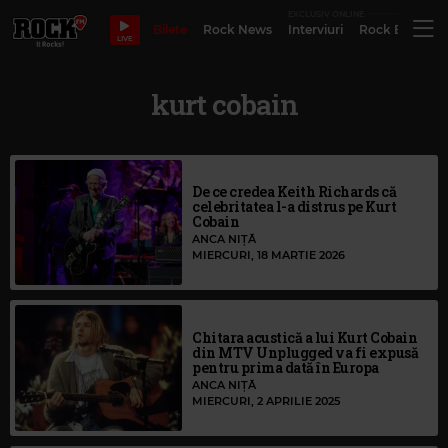
EXCLUSIV ONLINE
Bilete
Rock News
Interviuri
Rock Evergre
LIVE
kurt cobain
De ce credea Keith Richards că
celebritatea l-a distrus pe Kurt
Cobain
ANCA NIȚĂ
MIERCURI, 18 MARTIE 2026
Chitara acustică a lui Kurt Cobain
din MTV Unplugged va fi expusă
pentru prima dată în Europa
ANCA NIȚĂ
MIERCURI, 2 APRILIE 2025