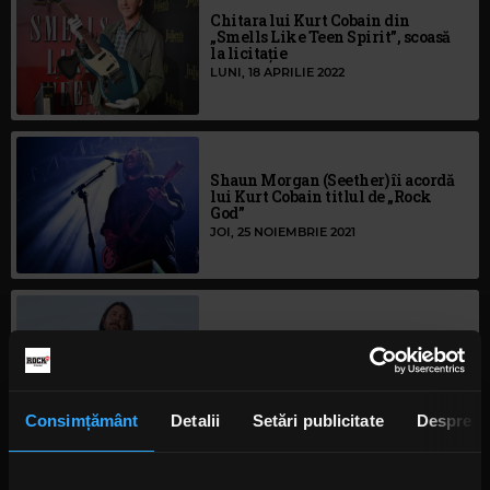
Chitara lui Kurt Cobain din
„Smells Like Teen Spirit”, scoasă
la licitaţie
LUNI, 18 APRILIE 2022
Shaun Morgan (Seether) îi acordă
lui Kurt Cobain titlul de „Rock
God”
JOI, 25 NOIEMBRIE 2021
Dave Grohl mărturisește că „a trăit
câteva vieți” de la „Nevermind”
încoace
MARȚI, 12 OCTOMBRIE 2021
Consimțământ
Detalii
Setări publicitate
Despre