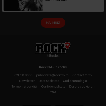
MAI MULT
Rock FM
– It Rocks!
021 318 8000
publicitate@rockfm.ro
Contact form
Newsletter
Date societate
Cod deontologic
Termeni și condiții
Confidențialitate
Despre cookie-uri
CNA