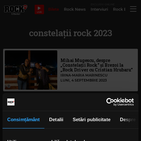
EXCLUSIV ONLINE
Bilete
Rock News
Interviuri
Rock Evergre
LIVE
constelații rock 2023
Mihai Mugescu, despre
„Constelații Rock” și Brezoi la
„Rock Driver cu Cristian Hrubaru”
IRINA-MARIA MARINESCU
LUNI, 4 SEPTEMBRIE 2023
Rock The Underground: Rana a
lansat „cea mai pe față piesă” de pe
viitorul EP
Consimțământ
Detalii
Setări publicitate
Despre
IRINA-MARIA MARINESCU
MARȚI, 6 IUNIE 2023