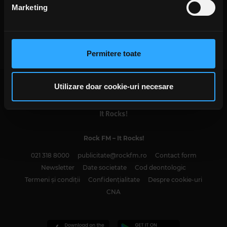
din Declarația despre modulele cookie.
Marketing
32 de trupe alese pentru
Folosim cookie-uri pentru a personaliza conținutul și
competiția live Constelații Rock
MIERCURI, 10 MAI 2023
anunțurile, pentru a oferi funcții de rețele sociale și pentru
a analiza traficul. De asemenea, le oferim partenerilor de
Permitere toate
rețele sociale, de publicitate și de analize informații cu
privire la modul în care folosiți site-ul nostru. Aceștia le
pot combina cu alte informații oferite de dvs. sau culese
Utilizare doar cookie-uri necesare
în urma folosirii serviciilor lor. În cazul în care alegeți să
continuați să utilizați website-ul nostru, sunteți de acord
cu utilizarea modulelor noastre cookie.
Rock FM
– It Rocks!
021 318 8000
publicitate@rockfm.ro
Contact form
Newsletter
Date societate
Cod deontologic
Termeni și condiții
Confidențialitate
Despre cookie-uri
CNA