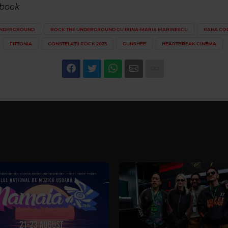
ebook
UNDERGROUND
ROCK THE UNDERGROUND CU IRINA-MARIA MARINESCU
RANA CO
FITTONIA
CONSTELAȚII ROCK 2023
GUNSHEE
HEARTBREAK CINEMA