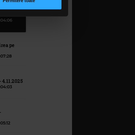
Permitere toate
lizarea modulelor noastre
 06.05
:04:06
irea pe
:07:28
 4.11.2025
:04:03
-
:05:12