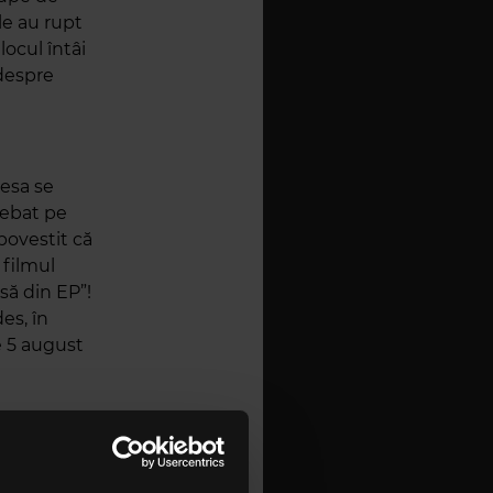
le au rupt
locul întâi
 despre
iesa se
rebat pe
povestit că
 filmul
să din EP”!
es, în
e 5 august
Vor lansa
hnică