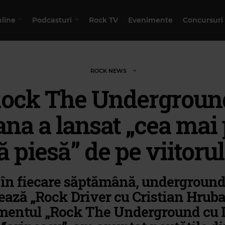
nline
Podcasturi
Rock TV
Evenimente
Concursuri
ROCK NEWS
ock The Undergroun
na a lansat „cea mai
ă piesă” de pe viitoru
 în fiecare săptămână, underground
ază „Rock Driver cu Cristian Hruba
mentul „Rock The Underground cu I