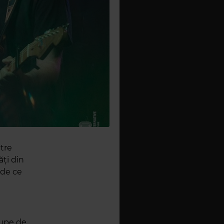
ntre
ăți din
 de ce
rupe de