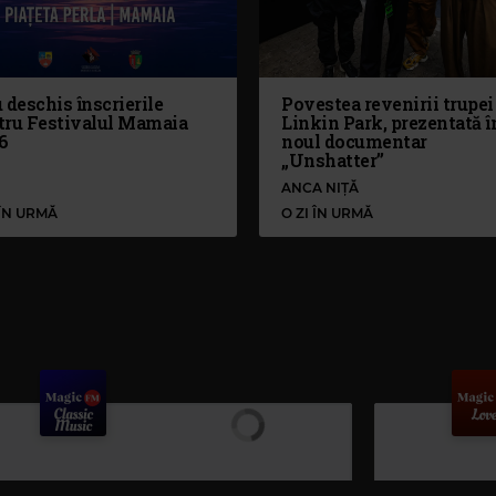
 deschis înscrierile
Povestea revenirii trupei
tru Festivalul Mamaia
Linkin Park, prezentată î
6
noul documentar
„Unshatter”
ANCA NIȚĂ
 ÎN URMĂ
O ZI ÎN URMĂ