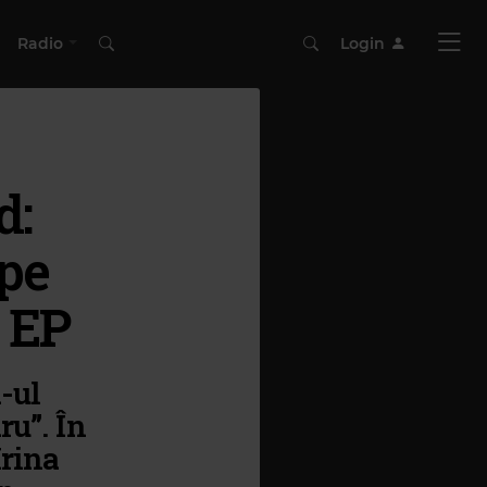
Radio
Login
d:
 pe
l EP
-ul
ru”. În
rina