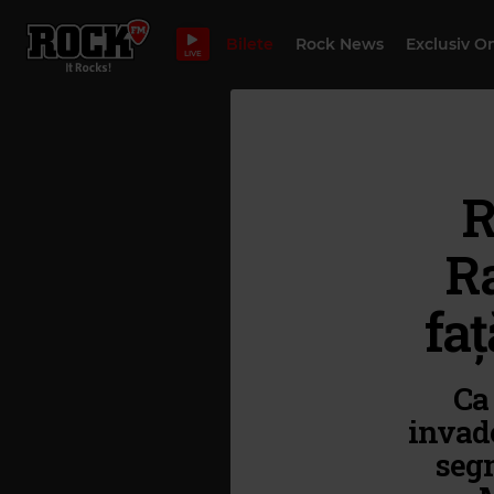
Bilete
Rock News
Exclusiv O
LIVE
R
Ra
faț
Ca
invade
seg