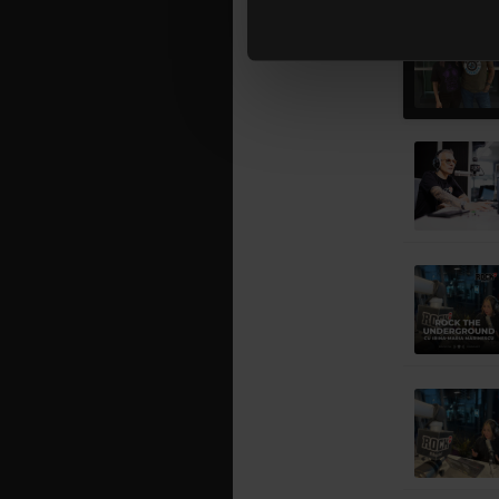
lor. În cazul în care alegeți 
cookie.