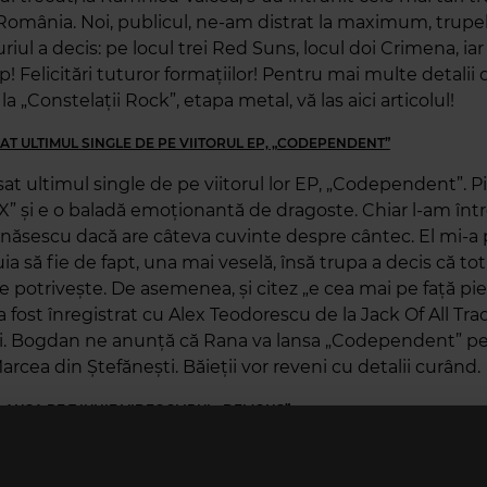
România. Noi, publicul, ne-am distrat la maximum, trupe
juriul a decis: pe locul trei Red Suns, locul doi Crimena, iar 
 Felicitări tuturor formațiilor! Pentru mai multe detalii
la „Constelații Rock”, etapa metal, vă las aici articolul!
AT ULTIMUL SINGLE DE PE VIITORUL EP, „CODEPENDENT”
at ultimul single de pe viitorul lor EP, „Codependent”. P
” și e o baladă emoționantă de dragoste. Chiar l-am înt
ăsescu dacă are câteva cuvinte despre cântec. El mi-a 
ia să fie de fapt, una mai veselă, însă trupa a decis că tot
e potrivește. De asemenea, și citez „e cea mai pe față pie
a fost înregistrat cu Alex Teodorescu de la Jack Of All Trad
ui. Bogdan ne anunță că Rana va lansa „Codependent” p
rcea din Ștefănești. Băieții vor reveni cu detalii curând.
 LANSA PE 7 IUNIE VIDEOCLIPUL „DEMONS”
Cluj FITTONIA ne pregătește o surpriză foarte frumoasă! 
l pentru „Demons”, o compoziție și o lucrare muzicală te