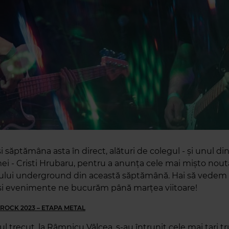
i săptămâna asta în direct, alături de colegul - și unul di
ei - Cristi Hrubaru, pentru a anunța cele mai mișto nout
-ului underground din această săptămână. Hai să vedem
 și evenimente ne bucurăm până marțea viitoare!
 ROCK 2023 – ETAPA METAL
 trecut, la Râmnicu Vâlcea, s-au întrunit cele mai tari t