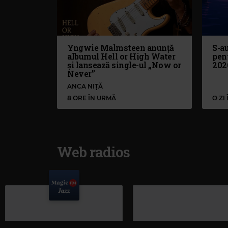
Yngwie Malmsteen anunță
S-au
albumul Hell or High Water
pen
și lansează single-ul „Now or
202
Never”
ANCA NIȚĂ
8 ORE ÎN URMĂ
O ZI
Web radios