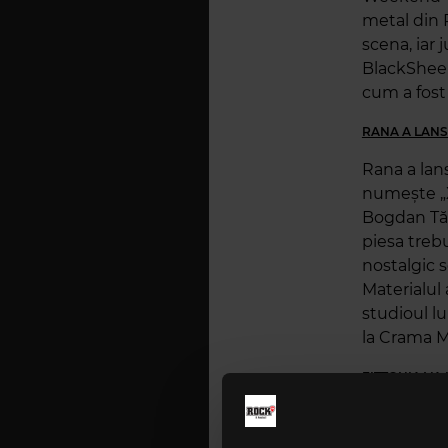
metal din 
scena, iar 
BlackSheep!
cum a fost 
RANA A LANS
Rana a lans
numește „X
Bogdan Tăn
piesa trebu
nostalgic s
Materialul 
studioul l
la Crama Ma
FITTONIA VA
Trupa din 
videoclipu