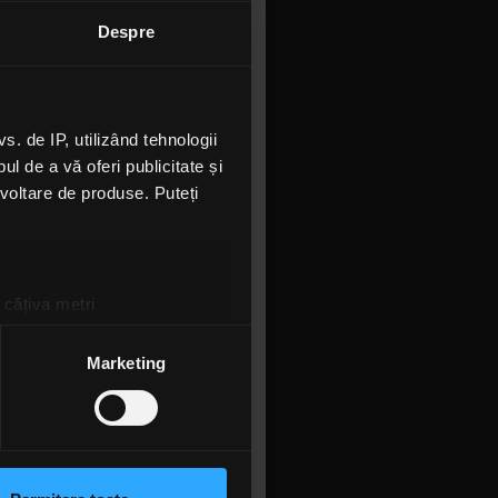
! Am avut o
Despre
ulei.
spre care
 de IP, utilizând tehnologii
l de a vă oferi publicitate și
Omnific, o
ezvoltare de produse. Puteți
The
n toboșar.
ck
uențe din
 câțiva metri
amprentare)
țele la
secțiunea cu detalii
.
Marketing
ia și The
r Chups
 sociale și pentru a analiza
e Nuggers
rmații cu privire la modul în
.
n urma folosirii serviciilor