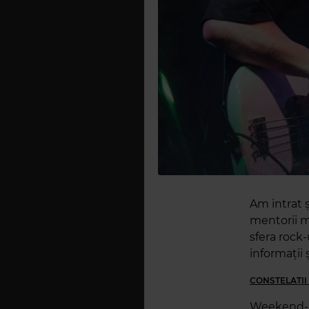
Am intrat ș
mentorii m
sfera rock
informații
CONSTELAȚII
Weekend-ul