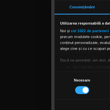
foarte sofi
Consimțământ
discuție ma
Băieții au 
veți putea 
Utilizarea responsabilă a da
Noi și
cei 1022 de parteneri 
CONCERT THE
precum modulele cookie, pentr
Pe 8 iunie,
conținut personalizate, evaluă
trupă de ro
alege cine și cu ce scopuri po
Omnific ar
În deschid
Dacă ne permiteți, am dori,
progresiv,
Să colectăm informații
alternativ
Să vă identificăm disp
Selecția
CONCERT MES
Găsiți mai multe informații d
Necesare
consimțământului
Vă puteți modifica sau retra
Pe 13 iuni
Nuggers, o
Folosim cookie-uri pentru a pe
sunt de ma
traficul. De asemenea, le ofer
sunt o tru
care folosiți site-ul nostru. A