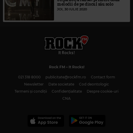
melodii de pe discul său solo
JOI, 30 IULIE 2020
Rock FM
– It Rocks!
021 318 8000
publicitate@rockfm.ro
Contact form
Newsletter
Date societate
Cod deontologic
Termeni și condiții
Confidențialitate
Despre cookie-uri
CNA