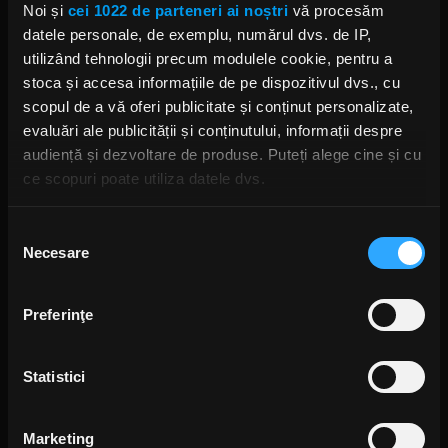
Noi și
cei 1022 de parteneri ai noștri
vă procesăm
Corey Taylor vorbește despre cele
datele personale, de exemplu, numărul dvs. de IP,
mai proaste investiții ale sale
utilizând tehnologii precum modulele cookie, pentru a
VINERI, 16 OCTOMBRIE 2020
stoca și accesa informațiile de pe dispozitivul dvs., cu
scopul de a vă oferi publicitate și conținut personalizate,
evaluări ale publicității și conținutului, informații despre
audiență și dezvoltare de produse. Puteți alege cine și cu
Slipknot deja au început să
ce scopuri poate utiliza datele dvs.
discute idei pentru un nou album
MIERCURI, 7 OCTOMBRIE 2020
Dacă ne permiteți, am dori, de asemenea:
Selecția
Necesare
Să colectăm informațiile cu privire la locația dvs.
consimțământului
geografică cu o exactitate de până la câțiva metri
Să vă identificăm dispozitivul scanândul-l în mod
Corey Taylor a lansat un cover
Preferinţe
după melodia „Ace Of Spades”
activ după caracteristici specifice (amprentare)
(Motörhead)
Găsiți mai multe informații despre procesarea datelor
LUNI, 5 OCTOMBRIE 2020
Statistici
dvs. personale și configurați-vă preferințele la
secțiunea
cu detalii
. Vă puteți modifica sau retrage oricând acordul
din Declarația despre modulele cookie.
Marketing