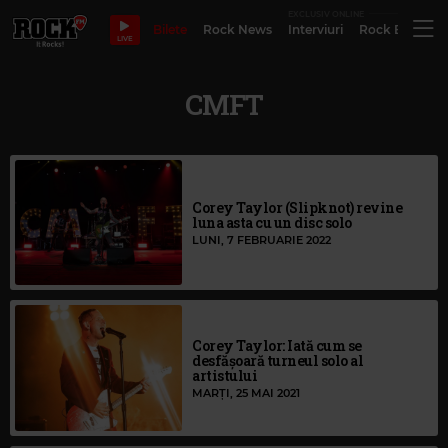
EXCLUSIV ONLINE
Bilete
Rock News
Interviuri
Rock Evergre
LIVE
CMFT
Corey Taylor (Slipknot) revine
luna asta cu un disc solo
LUNI, 7 FEBRUARIE 2022
Corey Taylor: Iată cum se
desfășoară turneul solo al
artistului
MARȚI, 25 MAI 2021