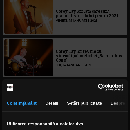
Corey Taylor: Iată care sunt
planurile artistului pentru 2021
VINERI, 15 IANUARIE 2021
Corey Taylor revine cu
videoclipul melodiei „Samantha’s
Gone”
JOI, 14 IANUARIE 2021
Corey Taylor: Despre cei cărora le
displace materialul său solo
Consimțământ
Detalii
Setări publicitate
Despre
LUNI, 26 OCTOMBRIE 2020
Utilizarea responsabilă a datelor dvs.