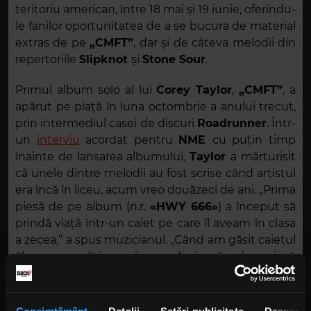
teritoriu american, între 18 mai și 19 iunie, oferindu-
le fanilor oportunitatea de a se bucura de material
extras de pe
„CMFT”
, dar și de câteva melodii din
repertoriile
Slipknot
și
Stone Sour
.
Primul album solo al lui
Corey Taylor
,
„CMFT”
, a
apărut pe piață în luna octombrie a anului trecut,
prin intermediul casei de discuri
Roadrunner
. Într-
un
interviu
acordat pentru
NME
cu puțin timp
înainte de lansarea albumului,
Taylor
a mărturisit
că unele dintre melodii au fost scrise când artistul
era încă în liceu, acum vreo douăzeci de ani. „Prima
piesă de pe album (n.r.
«HWY 666»
) a început să
prindă viață într-un caiet pe care îl aveam în clasa
a zecea,” a spus muzicianul. „Când am găsit caietul
ăla, acum câțiva ani, am decis să adun și să
finalizez ce aveam”. Două alte exemple de piese
vechi sunt
„Kansas”
și
„Samantha’s Gone”
, însă
Corey
a recunoscut că încă mai compunea