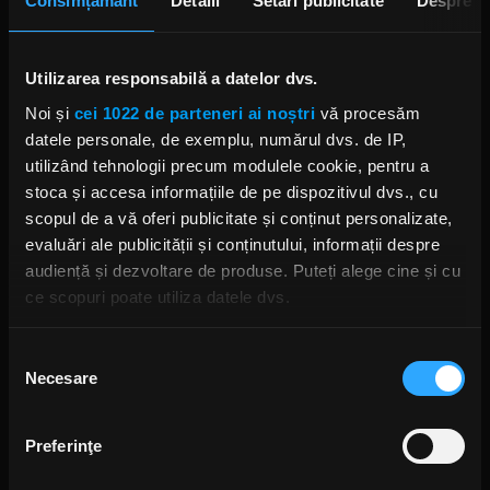
Consimțământ
Detalii
Setări publicitate
Despre
melodii și anul trecut.
Foto: Instagram,
Corey Taylor
,
@jarrodanthonee
Utilizarea responsabilă a datelor dvs.
Noi și
cei 1022 de parteneri ai noștri
vă procesăm
COREY TAYLOR
COREY TAYLOR ALBUM SOLO
CMFT
datele personale, de exemplu, numărul dvs. de IP,
CMFT MUST BE STOPPED
TURNEU SOLO COREY TAYLOR
SLIPKNOT
utilizând tehnologii precum modulele cookie, pentru a
STONE SOUR
stoca și accesa informațiile de pe dispozitivul dvs., cu
scopul de a vă oferi publicitate și conținut personalizate,
evaluări ale publicității și conținutului, informații despre
audiență și dezvoltare de produse. Puteți alege cine și cu
ce scopuri poate utiliza datele dvs.
Rock News
Dacă ne permiteți, am dori, de asemenea:
Selecția
MAI MULT
Necesare
Să colectăm informațiile cu privire la locația dvs.
consimțământului
geografică cu o exactitate de până la câțiva metri
Green Day a lansat un canal
Să vă identificăm dispozitivul scanândul-l în mod
YouTube cu transmisie non-stop
Preferinţe
și imagini nemaivăzute
activ după caracteristici specifice (amprentare)
ANCA NIȚĂ
Găsiți mai multe informații despre procesarea datelor