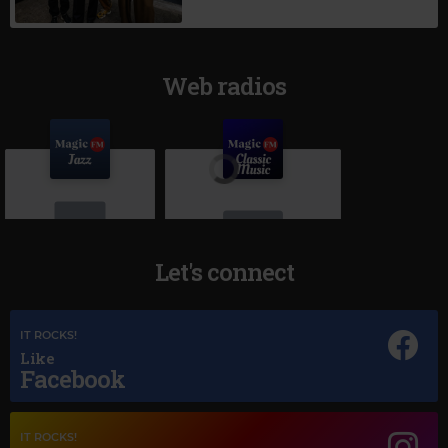
Web radios
Let's connect
Magic Jazz
IT ROCKS!
MACY GRAY
–
I TRY
Magic Classic Music
Like
Facebook
MAURICE RAVEL
–
BOLERO
IT ROCKS!