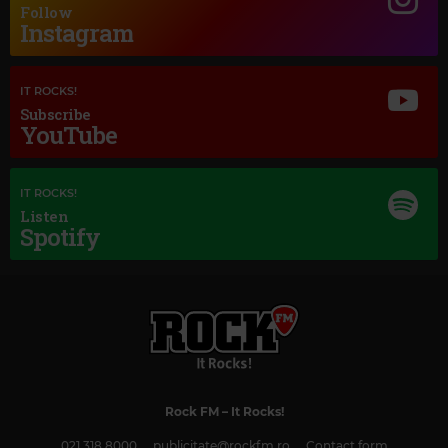
Follow
Instagram
IT ROCKS!
Subscribe
YouTube
IT ROCKS!
Listen
Spotify
Magic Love
HEART
–
ALL I WANNA DO IS MAKE LOVE TO YOU
Rock FM
– It Rocks!
021 318 8000
publicitate@rockfm.ro
Contact form