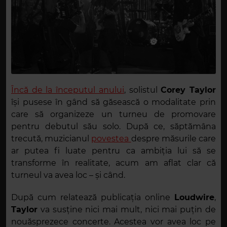
Încă de la începutul anului
, solistul
Corey Taylor
își pusese în gând să găsească o modalitate prin
care să organizeze un turneu de promovare
pentru debutul său solo. După ce, săptămâna
trecută, muzicianul
povestea
despre măsurile care
ar putea fi luate pentru ca ambiția lui să se
transforme în realitate, acum am aflat clar că
turneul va avea loc – și când.
După cum relatează publicația online
Loudwire
,
Taylor
va susține nici mai mult, nici mai puțin de
nouăsprezece concerte. Acestea vor avea loc pe