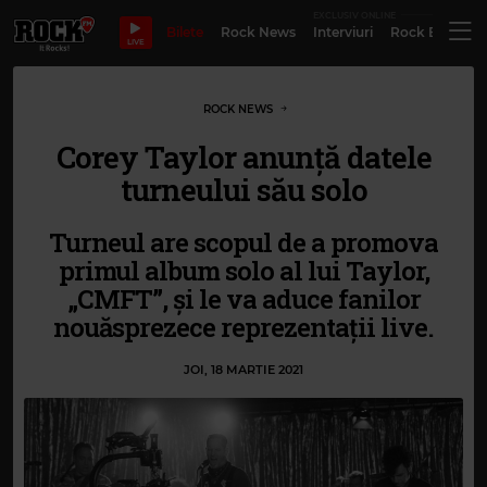
EXCLUSIV ONLINE
Bilete
Rock News
Interviuri
Rock Evergre
LIVE
ROCK NEWS
Corey Taylor anunță datele
turneului său solo
Turneul are scopul de a promova
primul album solo al lui Taylor,
„CMFT”, și le va aduce fanilor
nouăsprezece reprezentații live.
JOI, 18 MARTIE 2021