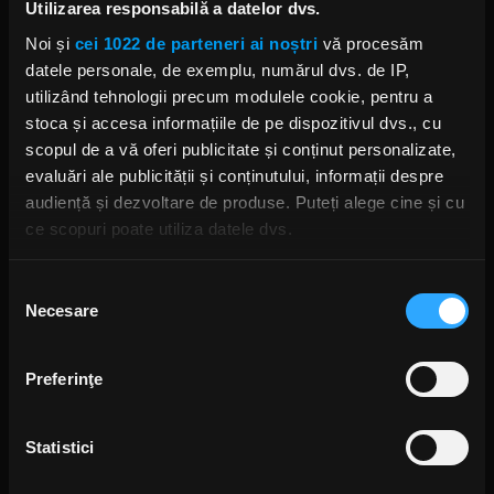
Utilizarea responsabilă a datelor dvs.
Behemoth au lansat EP-ul „A
Forest”
Noi și
cei 1022 de parteneri ai noștri
vă procesăm
LUNI, 1 IUNIE 2020
datele personale, de exemplu, numărul dvs. de IP,
utilizând tehnologii precum modulele cookie, pentru a
stoca și accesa informațiile de pe dispozitivul dvs., cu
scopul de a vă oferi publicitate și conținut personalizate,
Ihsahn declară că Emperor nu va
evaluări ale publicității și conținutului, informații despre
mai lansa muzică nouă
audiență și dezvoltare de produse. Puteți alege cine și cu
VINERI, 28 FEBRUARIE 2020
ce scopuri poate utiliza datele dvs.
Dacă ne permiteți, am dori, de asemenea:
Selecția
Necesare
Să colectăm informațiile cu privire la locația dvs.
consimțământului
Ihsahn (Emperor) vorbește despre
o posibilă colaborare cu Rob
geografică cu o exactitate de până la câțiva metri
Halford (Judas Priest) și Nergal
Să vă identificăm dispozitivul scanândul-l în mod
(Behemoth)
Preferinţe
MIERCURI, 26 FEBRUARIE 2020
activ după caracteristici specifice (amprentare)
Găsiți mai multe informații despre procesarea datelor
Statistici
dvs. personale și configurați-vă preferințele la
secțiunea
cu detalii
. Vă puteți modifica sau retrage oricând acordul