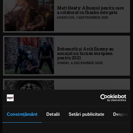
Matt Heafy: Albumul pentru care
a colaborat cu Ihsahn este gata
MIERCURI, 1 SEPTEMBRIE 2021
Behemoth și Arch Enemy au
anunțat un turneu european
pentru 2021
VINERI, 4 DECEMBRIE 2020
Adam Darski (Behemoth): Despre
munca din spatele concertului „In
Absentia Dei”
MIERCURI, 28 OCTOMBRIE 2020
Consimțământ
Detalii
Setări publicitate
Despre