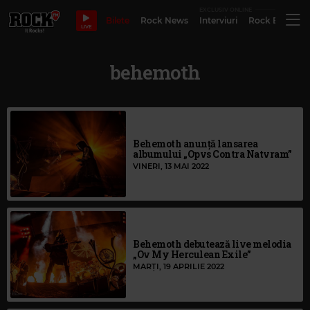
EXCLUSIV ONLINE
Bilete
Rock News
Interviuri
Rock Evergre
LIVE
behemoth
Behemoth anunță lansarea
albumului „Opvs Contra Natvram”
VINERI, 13 MAI 2022
Behemoth debutează live melodia
„Ov My Herculean Exile”
MARȚI, 19 APRILIE 2022