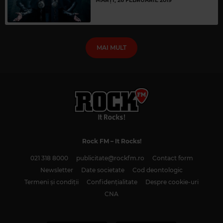
MAI MULT
Rock FM
– It Rocks!
021 318 8000
publicitate@rockfm.ro
Contact form
Newsletter
Date societate
Cod deontologic
Termeni și condiții
Confidențialitate
Despre cookie-uri
CNA