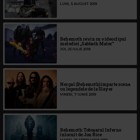
LUNI, 5 AUGUST 2019
Behemoth revin cu videoclipul
melodiei „Sabbath Mater”
JOI, 25 IULIE 2019
Nergal (Behemoth) împarte scena
cu legendele de la Slayer
VINERI, 7 IUNIE 2019
Behemoth: Toboșarul Inferno
înlocuit de Jon Rice
MARȚI, 26 FEBRUARIE 2019