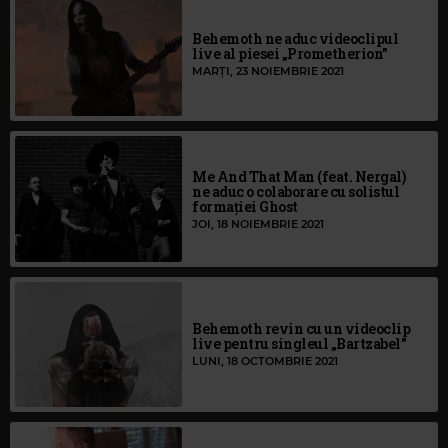
Behemoth ne aduc videoclipul
live al piesei „Prometherion”
MARȚI, 23 NOIEMBRIE 2021
Me And That Man (feat. Nergal)
ne aduc o colaborare cu solistul
formației Ghost
JOI, 18 NOIEMBRIE 2021
Behemoth revin cu un videoclip
live pentru singleul „Bartzabel”
LUNI, 18 OCTOMBRIE 2021