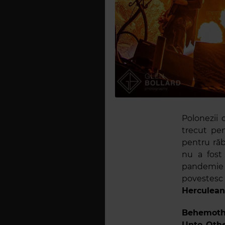
Polonezii 
trecut pen
pentru răb
nu a fost
pandemie 
povestesc
Herculean
Behemot
Unto Oth