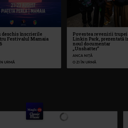
 deschis înscrierile
Povestea revenirii trupei
tru Festivalul Mamaia
Linkin Park, prezentată î
6
noul documentar
„Unshatter”
ANCA NIȚĂ
 ÎN URMĂ
O ZI ÎN URMĂ