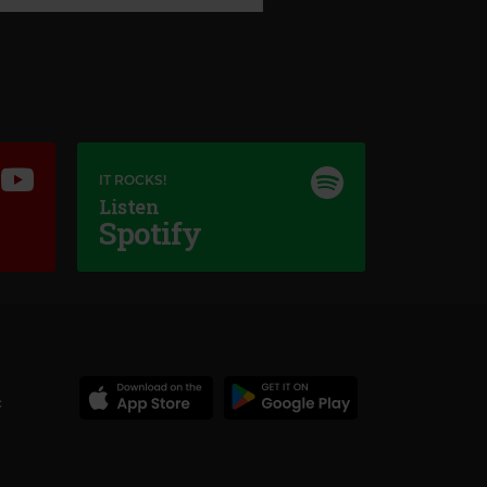
IT ROCKS!
Listen
Spotify
Magic Love
FLEETWOOD MAC
–
SAY YOU LOVE ME
c