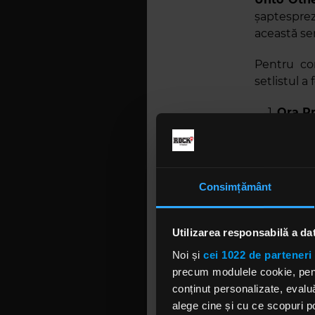
șaptesprez
această ser
Pentru co
setlistul a
Ora Pr
Wolves
Ov Fir
Consimțământ
Evoe
Utilizarea responsabilă a da
Christ
Noi și
cei 1022 de parteneri 
Bartza
precum modulele cookie, pentr
conținut personalizate, evaluă
Conque
alege cine și cu ce scopuri po