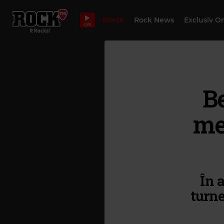
Bilete
Rock News
Exclusiv O
LIVE
B
me
În 
turn