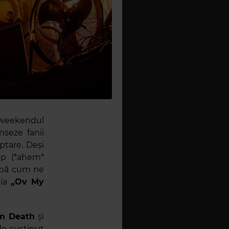
 weekendul
nseze fanii
ptare. Deși
mp (*ahem*
upă cum ne
dia
„Ov My
m Death
și
 de susținut