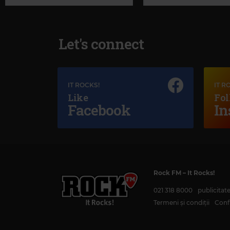
Let's connect
IT ROCKS!
IT R
Like
Fol
Facebook
In
Magic Jazz
RAY CHARLES
–
UNCHAIN MY HEART
Rock FM
– It Rocks!
021 318 8000
publicita
Termeni și condiții
Confi