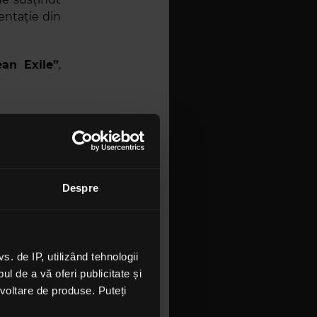
entație din
an Exile”
,
Despre
 de IP, utilizând tehnologii
l de a vă oferi publicitate și
ezvoltare de produse. Puteți