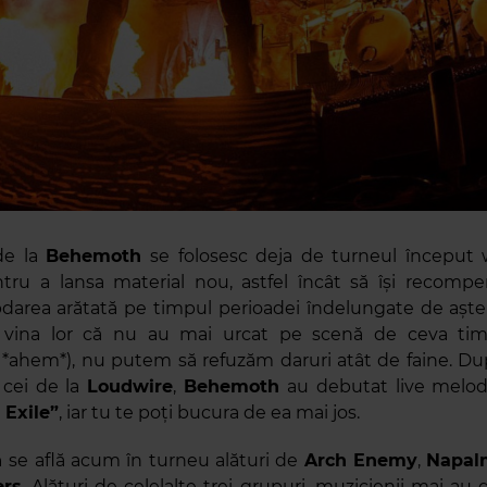
de la
Behemoth
se folosesc deja de turneul început
tru a lansa material nou, astfe
l încât să își recompe
darea arătată pe timpul perioadei îndelungate de aște
 vina lor că nu au mai urcat pe scenă de ceva ti
*ahem*), nu putem să refuzăm daruri atât de faine. D
 cei de la
Loudwire
,
Behemoth
au debutat live melo
 Exile”
, iar tu te poți bucura de ea mai jos.
h
se află acum în turneu alături de
Arch Enemy
,
Napal
ers
. Alături de celelalte trei grupuri, muzicienii mai au