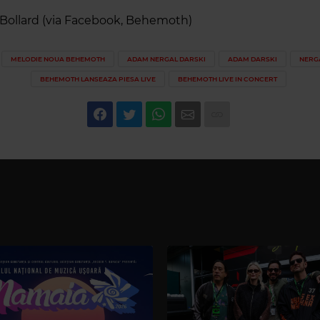
Bollard
(via Facebook, Behemoth)
MELODIE NOUA BEHEMOTH
ADAM NERGAL DARSKI
ADAM DARSKI
NERG
BEHEMOTH LANSEAZA PIESA LIVE
BEHEMOTH LIVE IN CONCERT