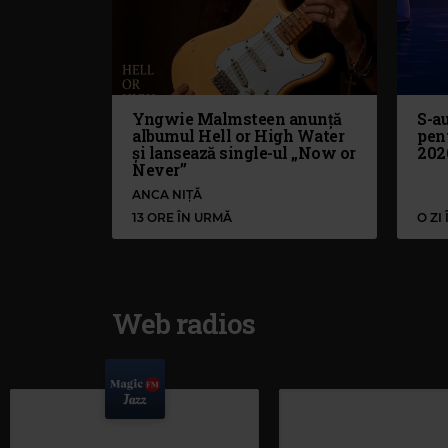
Yngwie Malmsteen anunță
S-au
albumul Hell or High Water
pen
și lansează single-ul „Now or
202
Never”
ANCA NIȚĂ
13 ORE ÎN URMĂ
O ZI
Web radios