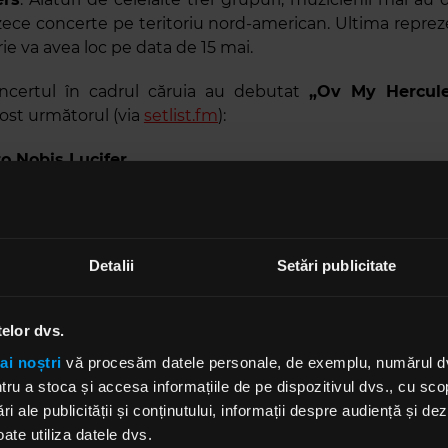
ece concerte pe teritoriu nord-american. Ultima reprez
ie va avea loc pe data de 15 mai.
ncertul în cadrul căruia au debutat
„Ov My Hercule
 fost următorul
(via
setlist.fm
)
:
o Nobis Lucifer
 ov Siberia
e and the Void
Detalii
Setări publicitate
telor dvs.
ians to the Lions
ai noștri
vă procesăm datele personale, de exemplu, numărul dvs.
bel
u a stoca și accesa informațiile de pe dispozitivul dvs., cu scopu
ri ale publicității și conținutului, informații despre audiență și d
r All
ate utiliza datele dvs.