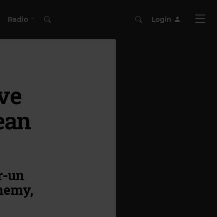
Radio
Login
ve
ean
r-un
nemy,