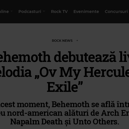
nline
Podcasturi
Rock TV
Evenimente
Concursuri
ROCK NEWS
ehemoth debutează li
lodia „Ov My Hercul
Exile”
acest moment, Behemoth se află înt
eu nord-american alături de Arch E
Napalm Death și Unto Others.