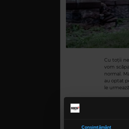
Cu toții n
vom scăpa 
normal. Maj
au optat p
le urmează
Printre m
numără
A
relatează 
au convins
Consimțământ
comun al c