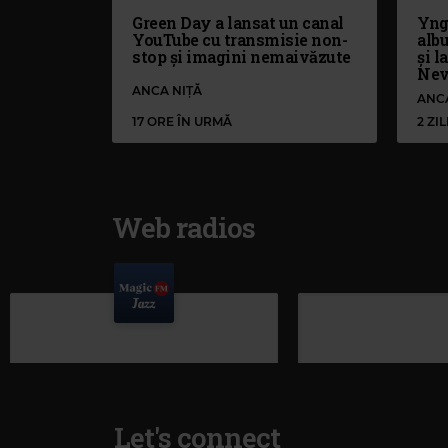
Green Day a lansat un canal
Yng
YouTube cu transmisie non-
alb
stop și imagini nemaivăzute
și l
Nev
ANCA NIȚĂ
ANC
17 ORE ÎN URMĂ
2 ZI
Web radios
Let's connect