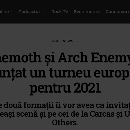
nline
Podcasturi
Rock TV
Evenimente
Concursuri
ROCK NEWS
emoth și Arch Enem
nțat un turneu euro
pentru 2021
e două formații îi vor avea ca invitaț
eași scenă și pe cei de la Carcas și 
Others.