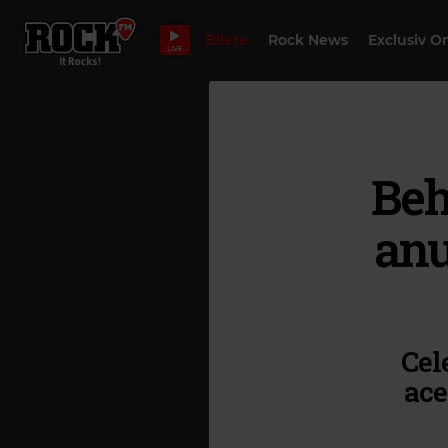
Bilete
Rock News
Exclusiv O
LIVE
Beh
anu
Cel
ace