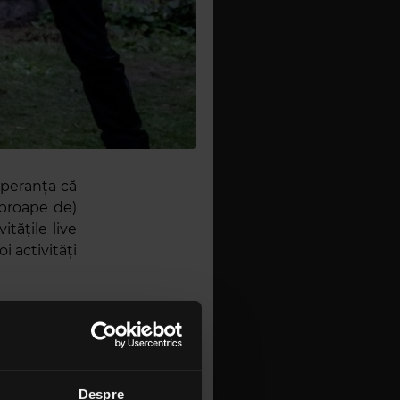
speranța că
aproape de)
itățile live
 activități
e scenă se
, după cum
 Aceștia i-
re, turneul
Despre
2021”
.