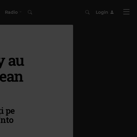
Radio
Login
y au
pean
i pe
Unto