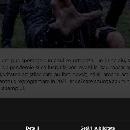
e-am pus speranțele în anul ce urmează – în principiu, 
de pandemie și că lucrurile vor reveni la (sau măcar 
oritatea artiștilor care au fost nevoiți să își amâne activ
entru o reprogramare în 2021, iar cei care anunță acum noi
 exemplul.
uzicienii care au decis deja când vor urca din nou p
rch Enemy
și
Behemoth
, care își vor uni forțele
publicația online
Overdrive
, pentru un turneu european.
 și pe cei de la
Carcass
și
Unto Others
să li se alătu
Detalii
Setări publicitate
elor patru formații fiind denumit
„The European Siege 