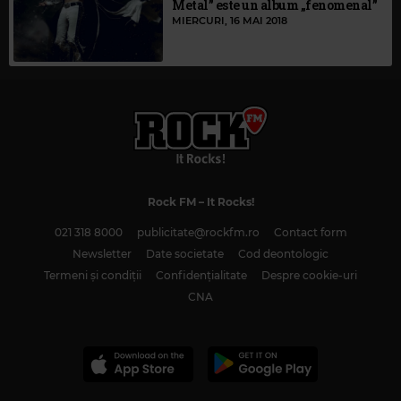
Metal” este un album „fenomenal”
MIERCURI, 16 MAI 2018
Rock FM
– It Rocks!
021 318 8000
publicitate@rockfm.ro
Contact form
Newsletter
Date societate
Cod deontologic
Termeni și condiții
Confidențialitate
Despre cookie-uri
CNA