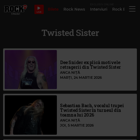
EXCLUSIV ONLINE
Bilete
Rock News
Interviuri
Rock Evergre
LIVE
Twisted Sister
Dee Snider explică motivele
retragerii din Twisted Sister
ANCA NIȚĂ
MARȚI, 24 MARTIE 2026
Sebastian Bach, vocalul trupei
Twisted Sister în turneul din
toamna lui 2026
ANCA NIȚĂ
JOI, 5 MARTIE 2026