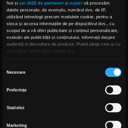
Noi și
cei 1022 de parteneri ai noștri
vă procesăm
Jay Jay French (Twisted Sister):
Despre impactul curentului
datele personale, de exemplu, numărul dvs. de IP,
grunge și Nirvana
utilizând tehnologii precum modulele cookie, pentru a
JOI, 30 IULIE 2020
stoca și accesa informațiile de pe dispozitivul dvs., cu
scopul de a vă oferi publicitate și conținut personalizate,
evaluări ale publicității și conținutului, informații despre
audiență și dezvoltare de produse. Puteți alege cine și cu
Dee Snider va reveni cu un album
ce scopuri poate utiliza datele dvs.
live în iulie
MIERCURI, 20 MAI 2020
Dacă ne permiteți, am dori, de asemenea:
Selecția
Necesare
Să colectăm informațiile cu privire la locația dvs.
consimțământului
geografică cu o exactitate de până la câțiva metri
Să vă identificăm dispozitivul scanândul-l în mod
Dee Snider a uimit publicul
Preferinţe
britanic cu spectacolul susținut la
activ după caracteristici specifice (amprentare)
festivalul Bloodstock
Găsiți mai multe informații despre procesarea datelor
MARȚI, 13 AUGUST 2019
Statistici
dvs. personale și configurați-vă preferințele la
secțiunea
cu detalii
. Vă puteți modifica sau retrage oricând acordul
din Declarația despre modulele cookie.
Marketing
Dee Snider, Sebastian Bach și