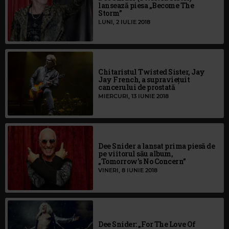
lansează piesa „Become The
Storm”
LUNI, 2 IULIE 2018
Chitaristul Twisted Sister, Jay
Jay French, a supraviețuit
cancerului de prostată
MIERCURI, 13 IUNIE 2018
Dee Snider a lansat prima piesă de
pe viitorul său album,
„Tomorrow's No Concern”
VINERI, 8 IUNIE 2018
Dee Snider: „For The Love Of