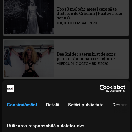
Top 10 melodii metal care să te
distreze de Crăciun (+ câteva idei
bonus)
JOI, 10 DECEMBRIE 2020
Dee Snider a terminat de scris
primul său roman de ficțiune
MIERCURI, 7 OCTOMBRIE 2020
Dee Snider: Despre solidaritatea
comunității metal din jurul lumii
Consimțământ
Detalii
Setări publicitate
Despre
JOI, 17 SEPTEMBRIE 2020
Utilizarea responsabilă a datelor dvs.