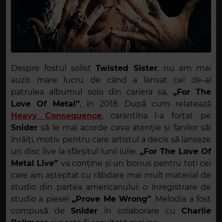
Despre fostul solist
Twisted Sister
, nu am mai
auzit mare lucru de când a lansat cel de-al
patrulea albumul solo din cariera sa,
„For The
Love Of Metal”
, în 2018. După cum relatează
Heavy Consequence
, carantina l-a forțat pe
Snider
să le mai acorde ceva atenție și fanilor săi
înrăiți, motiv pentru care artistul a decis să lanseze
un disc live la sfârșitul lunii iulie.
„For The Love Of
Metal Live”
va conține și un bonus pentru toți cei
care am așteptat cu răbdare mai mult material de
studio din partea americanului: o înregistrare de
studio a piesei
„Prove Me Wrong”
. Melodia a fost
compusă de
Snider
în colaborare cu
Charlie