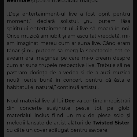
Bellmore
și poate fi ascultată mai jos.
„Deși entertainment-ul live a fost oprit pentru
moment,” declară solistul, „nu putem lăsa
spiritului entertainment-ului live să moară în noi.
Orice muzică am iubit și am ascultat vreodată, mi-
am imaginat mereu cum ar suna live. Când eram
tânăr și nu puteam să merg la spectacole, tot ce
aveam era imaginea pe care mi-o cream despre
cum ar suna trupele respective live. Trebuie să ne
păstrăm dorința de a vedea și de a auzi muzică
nouă foarte bună în concert pentru că ăsta e
habitatul ei natural,” continuă artistul.
Noul material live al lui
Dee
va conține înregistrări
din concerte susținute peste tot pe glob,
materialul inclus fiind un mix de piese solo și
melodii lansate de artist alături de
Twisted Sister
,
cu câte un cover adăugat pentru savoare.