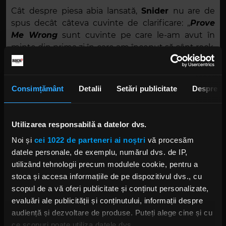
Cât despre piesa abia lansată,
Snider
nu are de
spus decât câteva cuvinte de clarificare: „
Prove
Me Wrong
sunt cuvinte pe care le-am avut în
minte din prima zi în care am început să cânt rock.
Eram foarte revoltat și am provocat lumea să mă
confrunte… nimeni nu a reușit. În punctul ăsta din
cariera mea, m-am gândit să le spun tuturor ce m-
Consimțământ
Detalii
Setări publicitate
Despre
a făcut să continui toți anii ăștia. Demonstrați-mi
că am greșit! (n.r. Prove me wrong!)”.
Utilizarea responsabilă a datelor dvs.
Noi și
cei 1022 de parteneri ai noștri
vă procesăm
datele personale, de exemplu, numărul dvs. de IP,
utilizând tehnologii precum modulele cookie, pentru a
stoca și accesa informațiile de pe dispozitivul dvs., cu
scopul de a vă oferi publicitate și conținut personalizate,
evaluări ale publicității și conținutului, informații despre
audiență și dezvoltare de produse. Puteți alege cine și cu
Foto:
Captură ecran
ce scopuri poate utiliza datele dvs.