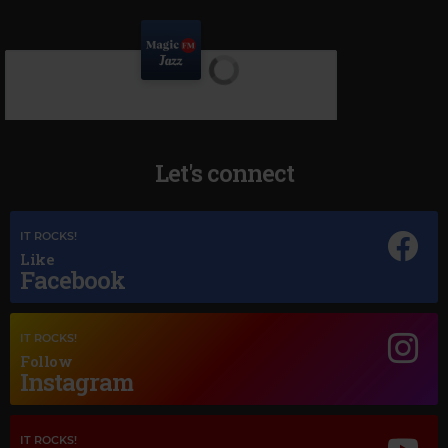
Let's connect
IT ROCKS!
Like
Facebook
IT ROCKS!
Follow
Instagram
Magic Jazz
DAVID A STEWART LILY WAS HERE FT CANDY DULFER
IT ROCKS!