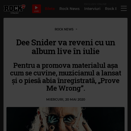
EXCLUSIV ONLINE
Bilete
Rock News
Interviuri
Rock Evergre
LIVE
ROCK NEWS
Dee Snider va reveni cu un
album live în iulie
Pentru a promova materialul așa
cum se cuvine, muzicianul a lansat
și o piesă abia înregistrată, „Prove
Me Wrong”.
MIERCURI, 20 MAI 2020