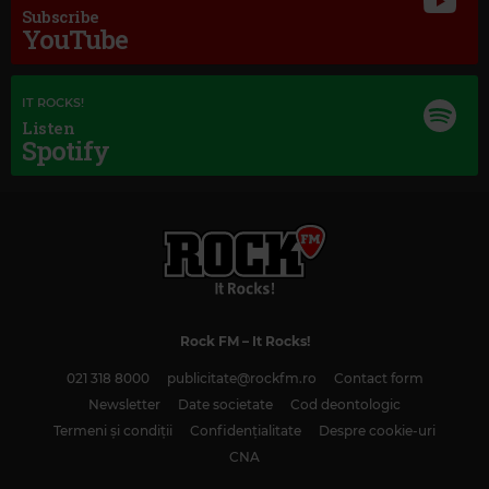
Subscribe
YouTube
IT ROCKS!
Listen
Spotify
Rock FM
– It Rocks!
021 318 8000
publicitate@rockfm.ro
Contact form
Magic Classic Music
Newsletter
Date societate
Cod deontologic
GABRIEL FAURÉ
–
APRÈS UN RÊVE, OP. 7, NO. 1
Termeni și condiții
Confidențialitate
Despre cookie-uri
CNA