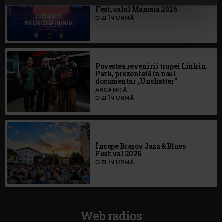
S-au deschis înscrierile pentru
continuați să utilizați website-ul nostru, sunteți de acord
Festivalul Mamaia 2026
cu utilizarea modulelor noastre cookie.
O ZI ÎN URMĂ
Povestea revenirii trupei Linkin
Park, prezentată în noul
documentar „Unshatter”
ANCA NIȚĂ
O ZI ÎN URMĂ
Începe Brașov Jazz & Blues
Festival 2026
O ZI ÎN URMĂ
Web radios