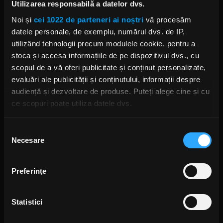
Matt Heafy (Trivium) povestește
Utilizarea responsabilă a datelor dvs.
despre cum a reacționat pus față în
față cu succesul
Noi și
cei 1022 de parteneri ai noștri
vă procesăm
LUNI, 7 DECEMBRIE 2020
datele personale, de exemplu, numărul dvs. de IP,
utilizând tehnologii precum modulele cookie, pentru a
stoca și accesa informațiile de pe dispozitivul dvs., cu
scopul de a vă oferi publicitate și conținut personalizate,
Trivium au anunțat un turneu
evaluări ale publicității și conținutului, informații despre
european pentru anul viitor
audiență și dezvoltare de produse. Puteți alege cine și cu
MIERCURI, 18 NOIEMBRIE 2020
ce scopuri poate utiliza datele dvs.
Dacă ne permiteți, am dori, de asemenea:
Selecția
Necesare
Să colectăm informațiile cu privire la locația dvs.
consimțământului
Trivium anunță „The Deepest Cuts
geografică cu o exactitate de până la câțiva metri
II”, o nouă difuzare online din
studio
Să vă identificăm dispozitivul scanândul-l în mod
Preferinţe
JOI, 15 OCTOMBRIE 2020
activ după caracteristici specifice (amprentare)
Găsiți mai multe informații despre procesarea datelor
Statistici
dvs. personale și configurați-vă preferințele la
secțiunea
cu detalii
. Vă puteți modifica sau retrage oricând acordul
Trivium au interpretat melodiile