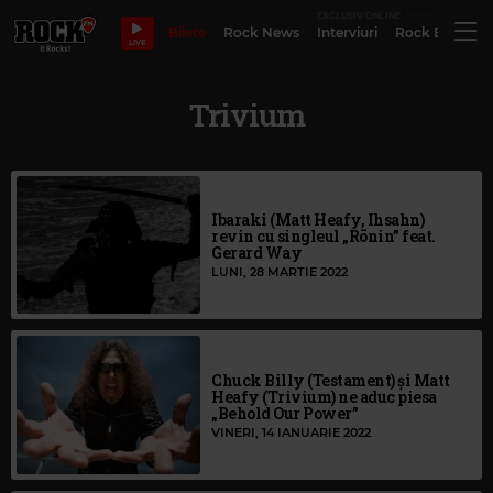
EXCLUSIV ONLINE
Bilete
Rock News
Interviuri
Rock Evergre
LIVE
Trivium
Ibaraki (Matt Heafy, Ihsahn)
revin cu singleul „Rōnin” feat.
Gerard Way
LUNI, 28 MARTIE 2022
Chuck Billy (Testament) și Matt
Heafy (Trivium) ne aduc piesa
„Behold Our Power”
VINERI, 14 IANUARIE 2022