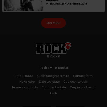
MIERCURI, 21 NOIEMBRIE 2018
MAI MULT
Rock FM
– It Rocks!
021 318 8000
publicitate@rockfm.ro
Contact form
Newsletter
Date societate
Cod deontologic
Termeni și condiții
Confidențialitate
Despre cookie-uri
CNA