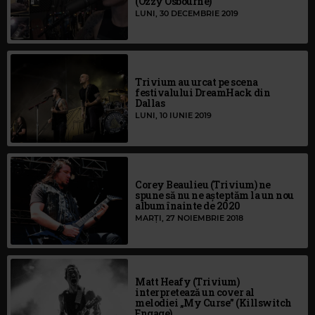
(Ozzy Osbourne)
LUNI, 30 DECEMBRIE 2019
Trivium au urcat pe scena
festivalului DreamHack din
Dallas
LUNI, 10 IUNIE 2019
Corey Beaulieu (Trivium) ne
spune să nu ne așteptăm la un nou
album înainte de 2020
MARȚI, 27 NOIEMBRIE 2018
Matt Heafy (Trivium)
interpretează un cover al
melodiei „My Curse” (Killswitch
Engage)