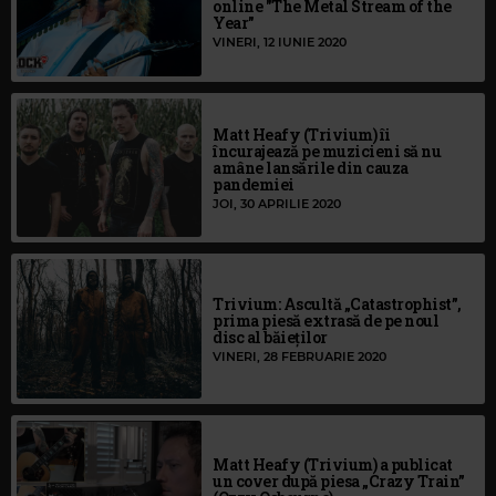
online "The Metal Stream of the
Year"
VINERI, 12 IUNIE 2020
Matt Heafy (Trivium) îi
încurajează pe muzicieni să nu
amâne lansările din cauza
pandemiei
JOI, 30 APRILIE 2020
Trivium: Ascultă „Catastrophist”,
prima piesă extrasă de pe noul
disc al băieților
VINERI, 28 FEBRUARIE 2020
Matt Heafy (Trivium) a publicat
un cover după piesa „Crazy Train”