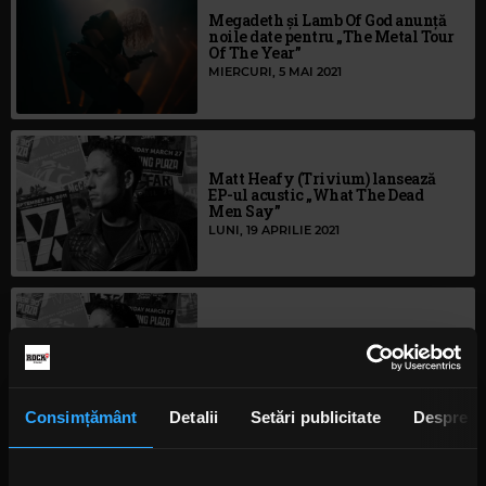
Megadeth și Lamb Of God anunță
noile date pentru „The Metal Tour
Of The Year”
MIERCURI, 5 MAI 2021
Matt Heafy (Trivium) lansează
EP-ul acustic „What The Dead
Men Say”
LUNI, 19 APRILIE 2021
Matt Heafy lansează un EP cu
variante acustice ale pieselor de
pe „Ascendancy”
LUNI, 8 FEBRUARIE 2021
Consimțământ
Detalii
Setări publicitate
Despre