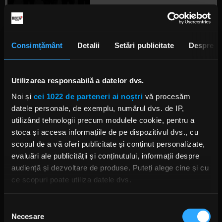
Phil Campbell își dă cu părerea
despre cum ar fi reacționat
Consimțământ
Detalii
Setări publicitate
Despre
Lemmy la pandemie
MIERCURI, 30 DECEMBRIE 2020
Utilizarea responsabilă a datelor dvs.
Noi și
cei 1022 de parteneri ai noștri
vă procesăm
Phil Campbell (Motörhead):
datele personale, de exemplu, numărul dvs. de IP,
Despre coverurile făcute de
utilizând tehnologii precum modulele cookie, pentru a
Metallica și lumea post-pandemie
stoca și accesa informațiile de pe dispozitivul dvs., cu
MARȚI, 22 SEPTEMBRIE 2020
scopul de a vă oferi publicitate și conținut personalizate,
evaluări ale publicității și conținutului, informații despre
audiență și dezvoltare de produse. Puteți alege cine și cu
ce scopuri poate utiliza datele dvs.
Biff Byford (Saxon) a organizat
un turneu solo în Regatul Unit al
Marii Britanii
Dacă ne permiteți, am dori, de asemenea:
MARȚI, 10 DECEMBRIE 2019
Selecția
Necesare
Să colectăm informațiile cu privire la locația dvs.
consimțământului