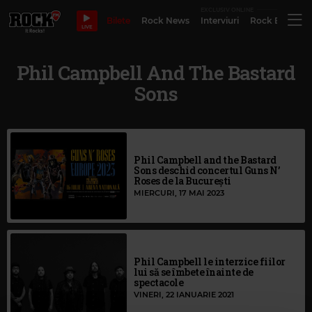
EXCLUSIV ONLINE
Bilete
Rock News
Interviuri
Rock Evergre
LIVE
Phil Campbell And The Bastard
Sons
Phil Campbell and the Bastard
Sons deschid concertul Guns N’
Roses de la București
MIERCURI, 17 MAI 2023
Phil Campbell le interzice fiilor
lui să se îmbete înainte de
spectacole
VINERI, 22 IANUARIE 2021