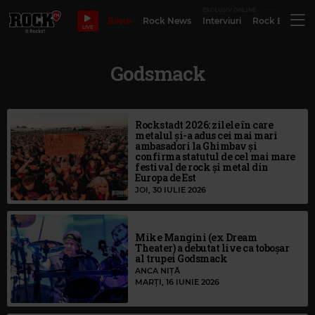
EXCLUSIV ONLINE
Bilete
Rock News
Interviuri
Rock Evergre
LIVE
Godsmack
Rockstadt 2026: zilele în care
metalul și-a adus cei mai mari
ambasadori la Ghimbav și
confirma statutul de cel mai mare
festival de rock și metal din
Europa de Est
JOI, 30 IULIE 2026
Mike Mangini (ex Dream
Theater) a debutat live ca toboșar
al trupei Godsmack
ANCA NIȚĂ
MARȚI, 16 IUNIE 2026