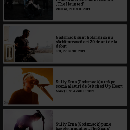
„The Haunted”
VINERI, 19 IULIE 2019
Godsmack sunt hotărâți să nu
sărbătorească cei 20 de ani de la
debut
JOI, 27 IUNIE 2019
Sully Erna (Godsmack) urcă pe
scenă alături de Stitched Up Heart
MARȚI, 30 APRILIE 2019
Sully Erna (Godsmack) pune
bazele fundației „The Scars”