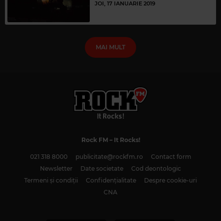
JOI, 17 IANUARIE 2019
MAI MULT
Rock FM
– It Rocks!
021 318 8000
publicitate@rockfm.ro
Contact form
Newsletter
Date societate
Cod deontologic
Termeni și condiții
Confidențialitate
Despre cookie-uri
CNA