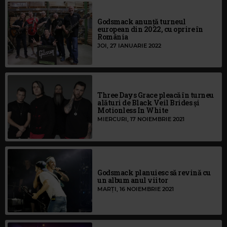
Godsmack anunță turneul
european din 2022, cu oprire în
România
JOI, 27 IANUARIE 2022
Three Days Grace pleacă în turneu
alături de Black Veil Brides și
Motionless In White
MIERCURI, 17 NOIEMBRIE 2021
Godsmack planuiesc să revină cu
un album anul viitor
MARȚI, 16 NOIEMBRIE 2021