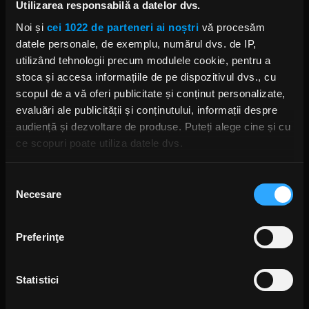
Godsmack au filmat un videoclip
Utilizarea responsabilă a datelor dvs.
pentru piesa „Unforgettable”
alături de 400 de adolescenți
Noi și
cei 1022 de parteneri ai noștri
vă procesăm
VINERI, 10 APRILIE 2020
datele personale, de exemplu, numărul dvs. de IP,
utilizând tehnologii precum modulele cookie, pentru a
stoca și accesa informațiile de pe dispozitivul dvs., cu
scopul de a vă oferi publicitate și conținut personalizate,
Godsmack lucrează la muzică
evaluări ale publicității și conținutului, informații despre
nouă
audiență și dezvoltare de produse. Puteți alege cine și cu
JOI, 26 MARTIE 2020
ce scopuri poate utiliza datele dvs.
Dacă ne permiteți, am dori, de asemenea:
Selecția
Necesare
Să colectăm informațiile cu privire la locația dvs.
consimțământului
Ascultă varianta acustică a piesei
geografică cu o exactitate de până la câțiva metri
„Under Your Scars” (Godsmack)
Să vă identificăm dispozitivul scanândul-l în mod
MIERCURI, 9 OCTOMBRIE 2019
Preferinţe
activ după caracteristici specifice (amprentare)
Găsiți mai multe informații despre procesarea datelor
Statistici
dvs. personale și configurați-vă preferințele la
secțiunea
cu detalii
. Vă puteți modifica sau retrage oricând acordul
Saint Asonia au revenit cu