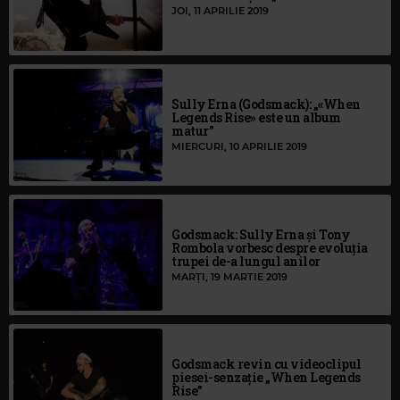
JOI, 11 APRILIE 2019
Sully Erna (Godsmack): „«When
Legends Rise» este un album
matur”
MIERCURI, 10 APRILIE 2019
Godsmack: Sully Erna și Tony
Rombola vorbesc despre evoluția
trupei de-a lungul anilor
MARȚI, 19 MARTIE 2019
Godsmack revin cu videoclipul
piesei-senzație „When Legends
Rise”