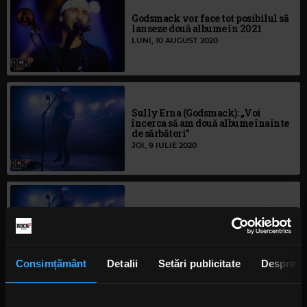
Godsmack vor face tot posibilul să
lanseze două albume în 2021
LUNI, 10 AUGUST 2020
Sully Erna (Godsmack): „Voi
încerca să am două albume înainte
de sărbători”
JOI, 9 IULIE 2020
Godsmack are al patrulea nr. 1 de
pe albumul „When Legends Rise”
cu "Unforgettable"
VINERI, 22 MAI 2020
Consimțământ
Detalii
Setări publicitate
Despre