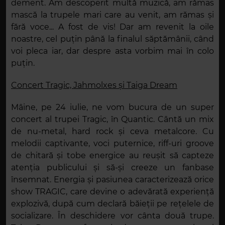
dement. Am descoperit multă muzică, am rămas
mască la trupele mari care au venit, am rămas și
fără voce... A fost de vis! Dar am revenit la oile
noastre, cel puțin până la finalul săptămânii, când
voi pleca iar, dar despre asta vorbim mai în colo
puțin.
Concert Tragic, Jahmolxes și Taiga Dream
Mâine, pe 24 iulie, ne vom bucura de un super
concert al trupei Tragic, în Quantic. Cântă un mix
de nu-metal, hard rock și ceva metalcore. Cu
melodii captivante, voci puternice, riff-uri groove
de chitară și tobe energice au reușit să capteze
atenția publicului și să-și creeze un fanbase
însemnat. Energia și pasiunea caracterizează orice
show TRAGIC, care devine o adevărată experiență
explozivă, după cum declară băieții pe rețelele de
socializare. În deschidere vor cânta două trupe.