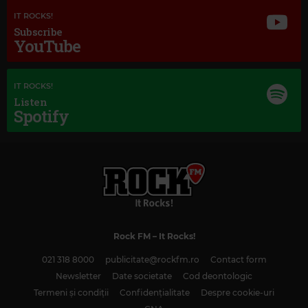
IT ROCKS!
Subscribe
YouTube
IT ROCKS!
Listen
Spotify
Rock FM
– It Rocks!
Magic Classic Music
021 318 8000
publicitate@rockfm.ro
Contact form
GUSTAV HOLST
–
THE PLANETS, OP. 32: IV. JUPITER, THE BRINGER OF
JOLLITY
Newsletter
Date societate
Cod deontologic
Termeni și condiții
Confidențialitate
Despre cookie-uri