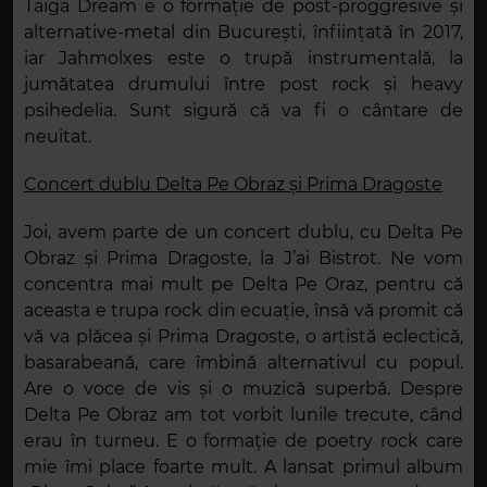
Taiga Dream e o formație de post-proggresive și
alternative-metal din București, înființată în 2017,
iar Jahmolxes este o trupă instrumentală, la
jumătatea drumului între post rock și heavy
psihedelia. Sunt sigură că va fi o cântare de
neuitat.
Concert dublu Delta Pe Obraz și Prima Dragoste
Joi, avem parte de un concert dublu, cu Delta Pe
Obraz și Prima Dragoste, la J
’
ai Bistrot. Ne vom
concentra mai mult pe Delta Pe Oraz, pentru că
aceasta e trupa rock din ecuație, însă vă promit că
vă va plăcea și Prima Dragoste, o artistă eclectică,
basarabeană, care îmbină alternativul cu popul.
Are o voce de vis și o muzică superbă. Despre
Delta Pe Obraz am tot vorbit lunile trecute, când
erau în turneu. E o formație de poetry rock care
mie îmi place foarte mult. A lansat primul album