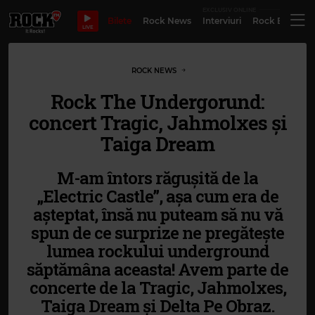
EXCLUSIV ONLINE
Bilete
Rock News
Interviuri
Rock Evergre
LIVE
ROCK NEWS
Rock The Undergorund:
concert Tragic, Jahmolxes și
Taiga Dream
M-am întors răgușită de la
„Electric Castle”, așa cum era de
așteptat, însă nu puteam să nu vă
spun de ce surprize ne pregătește
lumea rockului underground
săptămâna aceasta! Avem parte de
concerte de la Tragic, Jahmolxes,
Taiga Dream și Delta Pe Obraz.