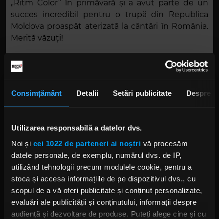
„Ritm Color” în primăvară și a avut parte de un
succes incredibil pentru o trupă din Republica
Moldova proaspăt aterizată la cântări în România.
Merită văzuți!
Superlativele underground de la ARTmania
Consimțământ
Detalii
Setări publicitate
Despre
Și spuneam că revin la viața de fiică rătăcitoare
weekendul viitor. Ne vedem la „ARTMania”, la
Sibiu! Vor cânta și trupe underground incredibile.
Utilizarea responsabilă a datelor dvs.
Alpha Q, câștigătorii „Constelații Metal”, care își
Noi și
cei 1022 de parteneri ai noștri
vă procesăm
descriu stilul ca fiind
multi-metal
, și Awake The
datele personale, de exemplu, numărul dvs. de IP,
Demons, o trupă tânără de metal din Constanța,
utilizând tehnologii precum modulele cookie, pentru a
sunt musai de văzut! În rest avem concerte Korn,
stoca și accesa informațiile de pe dispozitivul dvs., cu
Spiritbox, The Flower Kings, Igorrr și multe alte
scopul de a vă oferi publicitate și conținut personalizate,
formații mari, care ne vor da pe spate.
evaluări ale publicității și conținutului, informații despre
audiență și dezvoltare de produse. Puteți alege cine și cu