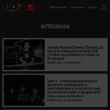
EXCLUSIV ONLINE
Bilete
Rock News
Interviuri
Rock Evergre
LIVE
artmania
Jordan Rudess (Dream Theater), în
exclusivitate pentru Rock FM:
„Vorbiţi cu prietenii şi veniţi la
Artmania”
MIERCURI, 4 IUNIE 2025
Igorrr - o continuă explorare a
sunetelor neobișnuite, a
sentimentelor și a culorilor care
fac muzica trupei „transparentă”
IRINA-MARIA MARINESCU
MIERCURI, 24 IULIE 2024