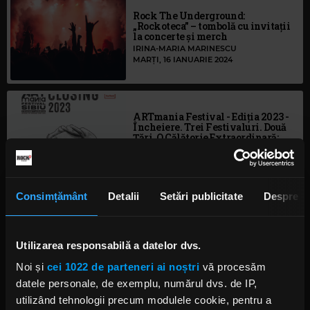
Rock The Underground:
„Rockoteca” – tombolă cu invitații
la concerte și merch
IRINA-MARIA MARINESCU
MARȚI, 16 IANUARIE 2024
ARTmania Festival - Ediția 2023 -
Încheiere. Trei Festivaluri. Două
Țări. O Călătorie Extraordinară:
Asgard în Transilvania
MARȚI, 24 OCTOMBRIE 2023
Consimțământ
Detalii
Setări publicitate
Despre
Rock The Underground: Clujenii
de la Fittonia vin la București
Utilizarea responsabilă a datelor dvs.
IRINA-MARIA MARINESCU
MARȚI, 17 OCTOMBRIE 2023
Noi și
cei 1022 de parteneri ai noștri
vă procesăm
datele personale, de exemplu, numărul dvs. de IP,
utilizând tehnologii precum modulele cookie, pentru a