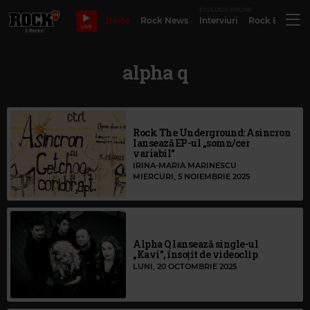
EXCLUSIV ONLINE
Bilete
Rock News
Interviuri
Rock Evergre
LIVE
alpha q
Rock The Underground: Asincron
lansează EP-ul „somn/cer
variabil”
IRINA-MARIA MARINESCU
MIERCURI, 5 NOIEMBRIE 2025
Alpha Q lansează single-ul
„Kavi”, însoțit de videoclip
LUNI, 20 OCTOMBRIE 2025