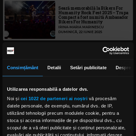
Seară memorabilă la Bikers For
Humanity Rock Fest 2025 – Trupa
Compact a fost numită Ambasador
Bikers For Humanity
IRINA-MARIA MARINESCU
DUMINICĂ, 22 IUNIE 2025
„Bikers For Humanity Rock Fest”
– trei zile de rock românesc
pentru viață
Consimțământ
Detalii
Setări publicitate
Despre
IRINA-MARIA MARINESCU
MIERCURI, 18 IUNIE 2025
Utilizarea responsabilă a datelor dvs.
Rock The Underground: Implant
Noi și
cei 1022 de parteneri ai noștri
vă procesăm
Pentru Refuz sărbătorește 30 de
ani alături de Crimena și The
datele personale, de exemplu, numărul dvs. de IP,
Groovy Bastards
utilizând tehnologii precum modulele cookie, pentru a
IRINA-MARIA MARINESCU
stoca și accesa informațiile de pe dispozitivul dvs., cu
MIERCURI, 11 IUNIE 2025
scopul de a vă oferi publicitate și conținut personalizate,
evaluări ale publicității și conținutului, informații despre