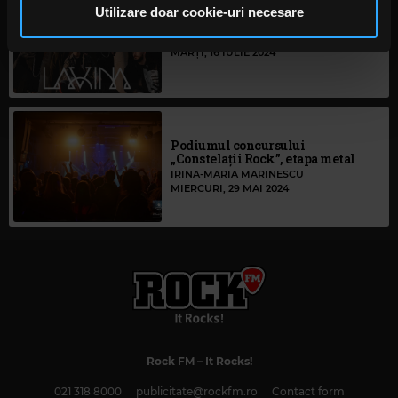
pot combina cu alte informații oferite de dvs. sau culese
Utilizare doar cookie-uri necesare
Lavina intră în line-up-ul
în urma folosirii serviciilor lor. În cazul în care alegeți să
ARTmania Festival 2024
continuați să utilizați website-ul nostru, sunteți de acord
MARȚI, 16 IULIE 2024
cu utilizarea modulelor noastre cookie.
Podiumul concursului
„Constelații Rock”, etapa metal
IRINA-MARIA MARINESCU
MIERCURI, 29 MAI 2024
Rock FM
– It Rocks!
021 318 8000
publicitate@rockfm.ro
Contact form