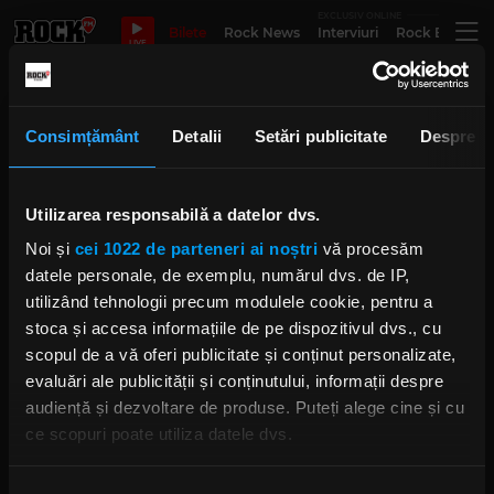
EXCLUSIV ONLINE
Bilete
Rock News
Interviuri
Rock Evergre
LIVE
prima dragoste
Consimțământ
Detalii
Setări publicitate
Despre
Valeriu Nicolae și Anca Sandu au
povestit ieri, la „Rock Driver cu
Utilizarea responsabilă a datelor dvs.
Cristian Hrubaru” despre
festivalul caritabil „Planeta
Noi și
cei 1022 de parteneri ai noștri
vă procesăm
Nucșoara”
datele personale, de exemplu, numărul dvs. de IP,
IRINA-MARIA MARINESCU
MIERCURI, 28 AUGUST 2024
utilizând tehnologii precum modulele cookie, pentru a
stoca și accesa informațiile de pe dispozitivul dvs., cu
scopul de a vă oferi publicitate și conținut personalizate,
Rock The Undergorund: concert
evaluări ale publicității și conținutului, informații despre
Tragic, Jahmolxes și Taiga Dream
audiență și dezvoltare de produse. Puteți alege cine și cu
IRINA-MARIA MARINESCU
ce scopuri poate utiliza datele dvs.
MARȚI, 23 IULIE 2024
Dacă ne permiteți, am dori, de asemenea: