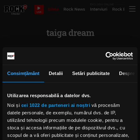
EXCLUSIV ONLINE
Bilete
Rock News
Interviuri
Rock Evergre
LIVE
taiga dream
Rock The Underground: The
Groovy Bastards și Rana lansează
single-uri
Consimțământ
Detalii
Setări publicitate
Despre
IRINA-MARIA MARINESCU
MARȚI, 6 MAI 2025
Utilizarea responsabilă a datelor dvs.
Rock TheUnderground:
Noi și
cei 1022 de parteneri ai noștri
vă procesăm
Jahmolxes, Taiga Dream și
Avalanche Street - o seară de
datele personale, de exemplu, numărul dvs. de IP,
metal progresiv și psihedelic
utilizând tehnologii precum modulele cookie, pentru a
IRINA-MARIA MARINESCU
stoca și accesa informațiile de pe dispozitivul dvs., cu
MIERCURI, 29 IANUARIE 2025
scopul de a vă oferi publicitate și conținut personalizate,