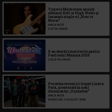
Yngwie Malmsteen anunță
albumul Hell or High Water și
lansează single-ul „Now or
Never”
ANCA NIȚĂ
O ZI ÎN URMĂ
S-au deschis înscrierile pentru
Festivalul Mamaia 2026
2 ZILE ÎN URMĂ
Povestea revenirii trupei Linkin
Park, prezentată în noul
documentar „Unshatter”
ANCA NIȚĂ
MIERCURI, 5 AUGUST 2026