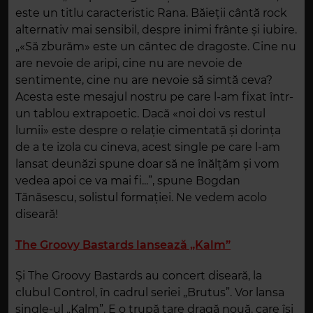
este un titlu caracteristic Rana. Băieții cântă rock
alternativ mai sensibil, despre inimi frânte și iubire.
„«Să zburăm» este un cântec de dragoste. Cine nu
are nevoie de aripi, cine nu are nevoie de
sentimente, cine nu are nevoie să simtă ceva?
Acesta este mesajul nostru pe care l-am fixat într-
un tablou extrapoetic. Dacă «noi doi vs restul
lumii» este despre o relație cimentată și dorința
de a te izola cu cineva, acest single pe care l-am
lansat deunăzi spune doar să ne înălțăm și vom
vedea apoi ce va mai fi...”, spune Bogdan
Tănăsescu, solistul formației. Ne vedem acolo
diseară!
The Groovy Bastards lansează „Kalm”
Și The Groovy Bastards au concert diseară, la
clubul Control, în cadrul seriei „Brutus”. Vor lansa
single-ul „Kalm”. E o trupă tare dragă nouă, care își