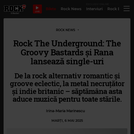
EXCLUSIV ONLINE
Bilete
Rock News
Interviuri
Rock Evergre
LIVE
ROCK NEWS
Rock The Underground: The
Groovy Bastards și Rana
lansează single-uri
De la rock alternativ romantic și
groove eclectic, la metal necruțător
și indie britanic – săptămâna asta
aduce muzică pentru toate stările.
Irina-Maria Marinescu
MARȚI, 6 MAI 2025