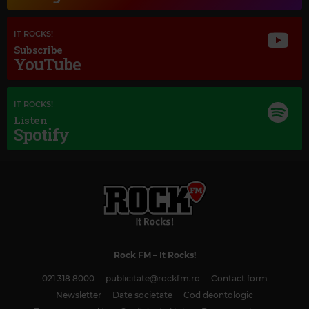
IT ROCKS!
Subscribe
YouTube
IT ROCKS!
Listen
Spotify
Magic Classic Music
GIUSEPPE VERDI
–
AIDA: TRIUMPHAL MARCH
Rock FM
– It Rocks!
021 318 8000
publicitate@rockfm.ro
Contact form
Newsletter
Date societate
Cod deontologic