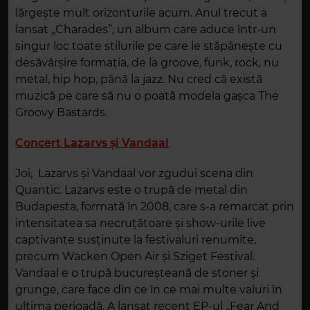
lărgește mult orizonturile acum. Anul trecut a
lansat „Charades”, un album care aduce într-un
singur loc toate stilurile pe care le stăpânește cu
desăvârșire formația, de la groove, funk, rock, nu
metal, hip hop, până la jazz. Nu cred că există
muzică pe care să nu o poată modela gașca The
Groovy Bastards.
Concert Lazarvs și Vandaal
Joi, Lazarvs și Vandaal vor zgudui scena din
Quantic. Lazarvs este o trupă de metal din
Budapesta, formată în 2008, care s-a remarcat prin
intensitatea sa necruțătoare și show-urile live
captivante susținute la festivaluri renumite,
precum Wacken Open Air și Sziget Festival.
Vandaal e o trupă bucureșteană de stoner și
grunge, care face din ce în ce mai multe valuri în
ultima perioadă. A lansat recent EP-ul „Fear And