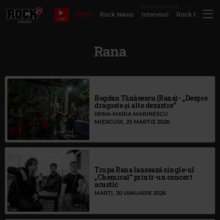
EXCLUSIV ONLINE
Bilete
Rock News
Interviuri
Rock Evergre
LIVE
Rana
Bogdan Tănăsescu (Rana) - „Despre
dragoste și alte dezastre”
IRINA-MARIA MARINESCU
MIERCURI, 25 MARTIE 2026
Trupa Rana lansează single-ul
„Chemical" printr-un concert
acustic
MARȚI, 20 IANUARIE 2026