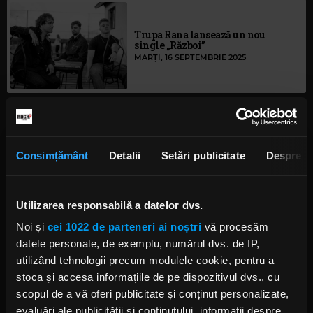
Trupa Rana lansează un nou
single „Război”
MARȚI, 16 SEPTEMBRIE 2025
Rana lansează noul single
„Război” – o întoarcere la
melancolia care i-a consacrat
Consimțământ
Detalii
Setări publicitate
Despre
IRINA-MARIA MARINESCU
VINERI, 12 SEPTEMBRIE 2025
Utilizarea responsabilă a datelor dvs.
Rock The Underground: The
Noi și
cei 1022 de parteneri ai noștri
vă procesăm
Groovy Bastards și Rana lansează
datele personale, de exemplu, numărul dvs. de IP,
single-uri
utilizând tehnologii precum modulele cookie, pentru a
IRINA-MARIA MARINESCU
MARȚI, 6 MAI 2025
stoca și accesa informațiile de pe dispozitivul dvs., cu
scopul de a vă oferi publicitate și conținut personalizate,
evaluări ale publicității și conținutului, informații despre