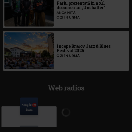
Park, prezentată în noul
documentar „Unshatter”
ANCA NIȚĂ
O ZI ÎN URMĂ
Începe Brașov Jazz & Blues
Festival 2026
O ZI ÎN URMĂ
Web radios