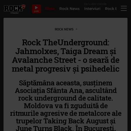
EXCLUSIV ONLINE
Bilete
Rock News
Interviuri
Rock Evergre
LIVE
ROCK NEWS
Rock TheUnderground:
Jahmolxes, Taiga Dream și
Avalanche Street - o seară de
metal progresiv și psihedelic
Săptămâna aceasta, susținem
Asociația Sfânta Ana, ascultând
rock underground de calitate.
Moldova va fi zguduită de
ritmurile agresive de metalcore ale
trupelor Taking Back August și
June Turns Black. În București,