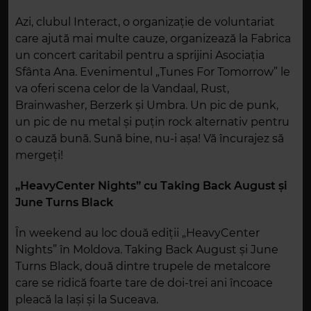
Azi, clubul Interact, o organizație de voluntariat
care ajută mai multe cauze, organizează la Fabrica
un concert caritabil pentru a sprijini Asociația
Sfânta Ana. Evenimentul „Tunes For Tomorrow” le
va oferi scena celor de la Vandaal, Rust,
Brainwasher, Berzerk și Umbra. Un pic de punk,
un pic de nu metal și puțin rock alternativ pentru
o cauză bună. Sună bine, nu-i așa! Vă încurajez să
mergeți!
„HeavyCenter Nights” cu Taking Back August și
June Turns Black
În weekend au loc două ediții „HeavyCenter
Nights” în Moldova. Taking Back August și June
Turns Black, două dintre trupele de metalcore
care se ridică foarte tare de doi-trei ani încoace
pleacă la Iași și la Suceava.