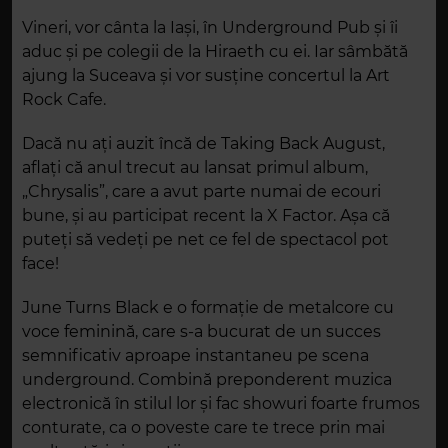
Vineri, vor cânta la Iași, în Underground Pub și îi
aduc și pe colegii de la Hiraeth cu ei. Iar sâmbătă
ajung la Suceava și vor susține concertul la Art
Rock Cafe.
Dacă nu ați auzit încă de Taking Back August,
aflați că anul trecut au lansat primul album,
„Chrysalis”, care a avut parte numai de ecouri
bune, și au participat recent la X Factor. Așa că
puteți să vedeți pe net ce fel de spectacol pot
face!
June Turns Black e o formație de metalcore cu
voce feminină, care s-a bucurat de un succes
semnificativ aproape instantaneu pe scena
underground. Combină preponderent muzica
electronică în stilul lor și fac showuri foarte frumos
conturate, ca o poveste care te trece prin mai