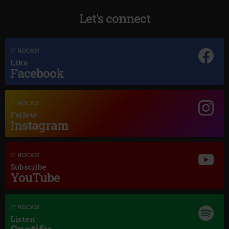
Let's connect
IT ROCKS!
Like
Magic Jazz
Facebook
DEAN MARTIN
–
BLUE MOON
IT ROCKS!
Follow
Instagram
IT ROCKS!
Subscribe
YouTube
IT ROCKS!
Listen