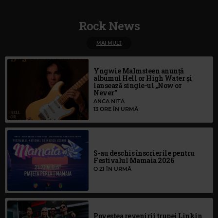
Rock News
MAI MULT
Yngwie Malmsteen anunță
albumul Hell or High Water și
lansează single-ul „Now or
Never”
ANCA NIȚĂ
13 ORE ÎN URMĂ
S-au deschis înscrierile pentru
Festivalul Mamaia 2026
O ZI ÎN URMĂ
Povestea revenirii trupei Linkin